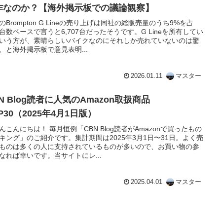
作なのか？【海外掲示板での議論観察】
のBrompton G Lineの売り上げは同社の総販売量のうち9%を占
台数ベースで言うと6,707台だったそうです。G Lineを所有してい
いう方が、素晴らしいバイクなのにそれしか売れていないのは驚
、と海外掲示板で意見表明...
2026.01.11
マスター
N Blog読者に人気のAmazon取扱商品
P30（2025年4月1日版）
んこんにちは！ 毎月恒例「CBN Blog読者がAmazonで買ったもの
キング」のご紹介です。集計期間は2025年3月1日〜31日。よく売
ものは多くの人に支持されているものが多いので、お買い物の参
なれば幸いです。当サイトにレ...
2025.04.01
マスター