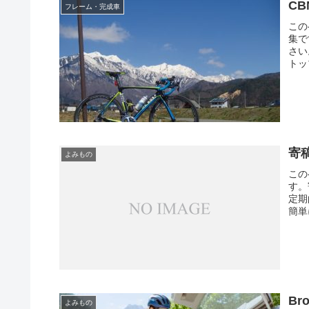
C
フレーム・完成車
この
集で
さい
トッ
寄
よみもの
この
す。
定期
簡単
Br
よみもの