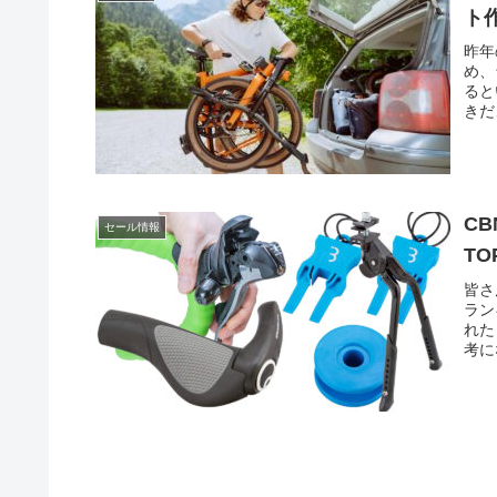
ト
昨年
め、
ると
きだ
CB
セール情報
TO
皆さ
ラン
れた
考に