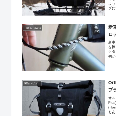
よう
グに
新
Tips & How-to
ロ
新車
を擦
クタ
初か
Or
製品レビュー
プ
オル
Pl
(H
もあ