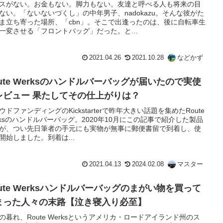
スがない。お金もない。脚力もない。友達と呼べる人も将来の目
ない。「ないないづくし」の中年男子、nadokazu。そんな彼がた
ま立ち寄った場所、「cbn」。そこで出逢ったのは、後に自転車生
一変させる「フロントバッグ」だった。と...
2021.04.26
2021.10.28
などかず
oute Werksのハンドルバーバッグが届いたので実使
レビュー 果たしてその仕上がりは？
ウドファンディングのKickstarterで昨年大きい話題を集めたRoute
rksのハンドルバーバッグ。2020年10月にこの記事で紹介した製品
が、つい先日筆者の手元にも実物が無事に郵便書留で到着し、使
開始しました。到着は...
2021.04.13
2024.02.08
マスター
oute Werksハンドルバーバッグのまがい物を買って
まった人々の末路【泣き寝入り必至】
の暮れ、Route Werksというアメリカ・ロードアイランド州のス