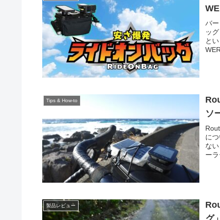
W
バー
ッグ
とい
WER
Ro
Tips & How-to
ソ
Rou
につ
ない
ーラ
R
製品レビュー
グ