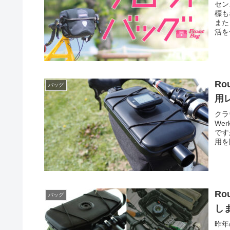
セン
標も
また
活を
R
バッグ
用
クラ
We
です
用を
R
バッグ
し
昨年