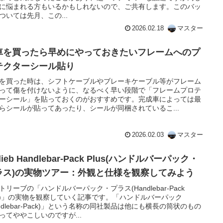
に悩まれる方もいるかもしれないので、ご共有します。このバッ
ついては先月、この...
2026.02.18
マスター
車を買ったら早めにやっておきたいフレームへのプ
テクターシール貼り
を買った時は、シフトケーブルやブレーキケーブル等がフレーム
って傷を付けないように、なるべく早い段階で「フレームプロテ
ーシール」を貼っておくのがおすすめです。完成車によっては最
らシールが貼ってあったり、シールが同梱されているこ...
2026.02.03
マスター
tlieb Handlebar-Pack Plus(ハンドルバーパック・
ラス)の実物ツアー：外観と仕様を観察してみよう
トリーブの「ハンドルバーパック・プラス(Handlebar-Pack
us)」の実物を観察していく記事です。「ハンドルバーパック
andlebar-Pack)」という名称の同社製品は他にも横長の筒状のもの
ってややこしいのですが...