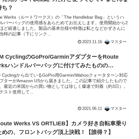
持ち？
te Werks（ルートワークス）の「The Handlebar Bag」というハ
ルバーバッグの使用感をあらためてお伝えします。使用開始から2
ほど経過しました。製品の基本仕様や特徴は私となどかずさんに
当時の記事（下にリンク...
2023.11.16
マスター
M CyclingのGoPro/GarminアダプターをRoute
erksハンドルバーバッグに付けてみたものの…
M Cyclingから出ているGoPro用Garmin/Wahooクォータターン対応
プターがAmazon USから届きました。この記事で紹介したもので
、最近の米国からの買い物としては珍しく爆速で到着（約3日）。
テスト使用して...
2021.06.11
マスター
oute Werks VS ORTLIEB】カメラ好き自転車乗り
ための、フロントバッグ頂上決戦！【誰得？】