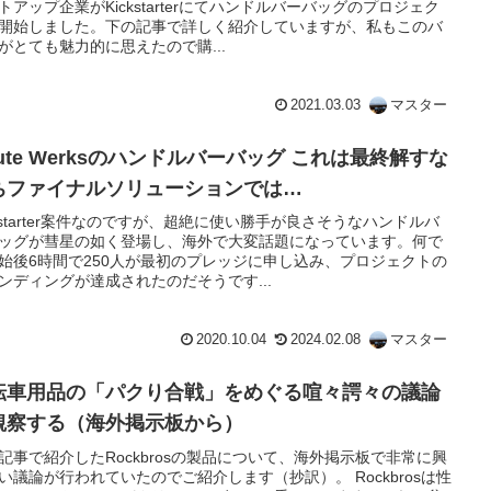
トアップ企業がKickstarterにてハンドルバーバッグのプロジェク
開始しました。下の記事で詳しく紹介していますが、私もこのバ
がとても魅力的に思えたので購...
2021.03.03
マスター
ute Werksのハンドルバーバッグ これは最終解すな
ちファイナルソリューションでは…
ckstarter案件なのですが、超絶に使い勝手が良さそうなハンドルバ
ッグが彗星の如く登場し、海外で大変話題になっています。何で
始後6時間で250人が最初のプレッジに申し込み、プロジェクトの
ンディングが達成されたのだそうです...
2020.10.04
2024.02.08
マスター
転車用品の「パクり合戦」をめぐる喧々諤々の議論
観察する（海外掲示板から）
記事で紹介したRockbrosの製品について、海外掲示板で非常に興
い議論が行われていたのでご紹介します（抄訳）。 Rockbrosは性