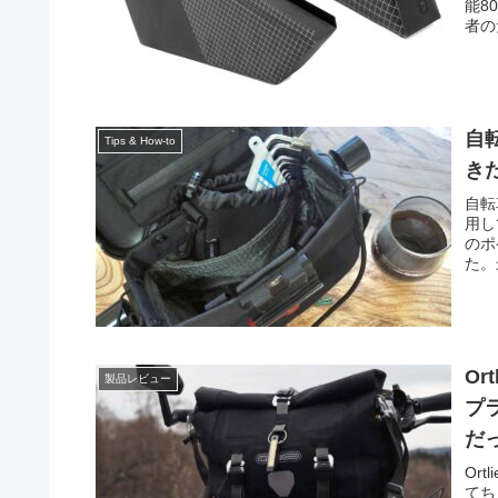
能8
者のた
自
Tips & How-to
き
自転
用して
のポ
た。
Or
製品レビュー
プ
だ
Ort
てち