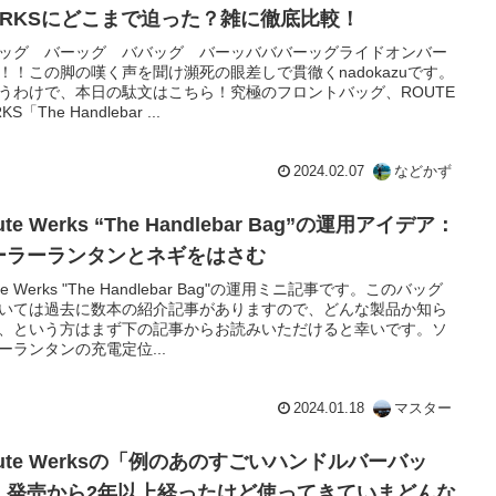
ERKSにどこまで迫った？雑に徹底比較！
ッグ バーッグ ババッグ バーッバババーッグライドオンバー
！！この脚の嘆く声を聞け瀕死の眼差しで貫徹くnadokazuです。
うわけで、本日の駄文はこちら！究極のフロントバッグ、ROUTE
KS「The Handlebar ...
2024.02.07
などかず
ute Werks “The Handlebar Bag”の運用アイデア：
ーラーランタンとネギをはさむ
te Werks "The Handlebar Bag"の運用ミニ記事です。このバッグ
いては過去に数本の紹介記事がありますので、どんな製品か知ら
、という方はまず下の記事からお読みいただけると幸いです。ソ
ーランタンの充電定位...
2024.01.18
マスター
oute Werksの「例のあのすごいハンドルバーバッ
」発売から2年以上経ったけど使ってきていまどんな