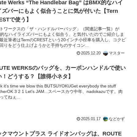
ute Werks “The Handlebar Bag” はBMX的なハイ
イズバーにもよく似合うことに気が付いた【Tern
ESTで使う】
トワークスの「ザ・ハンドルバーバッグ」（関連記事一覧）が
X的なハイライズバーにもよく似合う、と気付いたのでご紹介しま
最近筆者はTernのCRESTという20インチ小径車を購入し、コクピ
回りをどう仕上げようかと手持ちのサイコン...
2025.12.20
マスター
OUTE WERKSのバッグを、カーボンハンドルで使い
い！どうする？【誰得小ネタ】
ink it's time we blow this BUTSUYOKUGet everybody the stuff
etherOK 3 2 1 Let's JAM...スペースカウ中年、nadokazuです。肉
ってねぇ...
2025.01.17
などかず
ックマウントプラス ライドオンバッグは、ROUTE