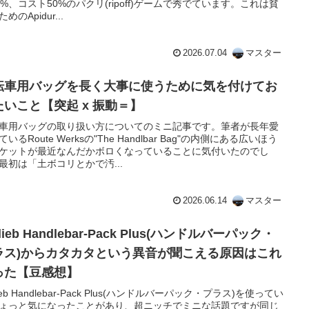
0%、コスト50%のパクリ(ripoff)ゲームで秀でています。これは貧
めのApidur...
2026.07.04
マスター
転車用バッグを長く大事に使うために気を付けてお
たいこと【突起 x 振動＝】
車用バッグの取り扱い方についてのミニ記事です。筆者が長年愛
いるRoute Werksの"The Handlbar Bag"の内側にある広いほう
ケットが最近なんだかボロくなっていることに気付いたのでし
最初は「土ボコリとかで汚...
2026.06.14
マスター
tlieb Handlebar-Pack Plus(ハンドルバーパック・
ラス)からカタカタという異音が聞こえる原因はこれ
った【豆感想】
lieb Handlebar-Pack Plus(ハンドルバーパック・プラス)を使ってい
ょっと気になったことがあり、超ニッチでミニな話題ですが同じ