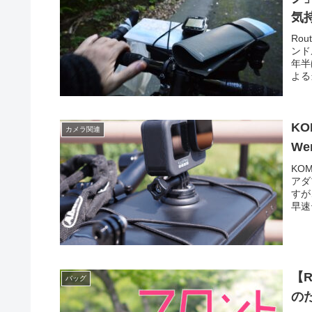
気
Rou
ンド
年半
よる
KO
カメラ関連
W
KO
アダ
すが
早速
【R
バッグ
の