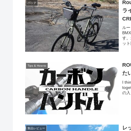
Ro
バッグ
ラ
CR
ルー
BM
す。
ット
R
Tips & How-to
た
I th
tog
の入
レ
製品レビュー