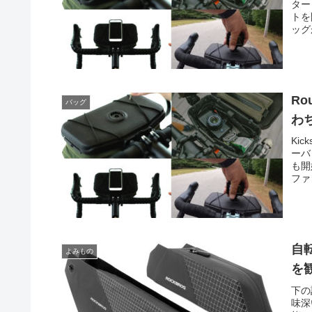
ター
トを
ッグ
Ro
バッグ
わ
Ki
ーバ
も開
ファ
自
よみもの
を
下の
味深