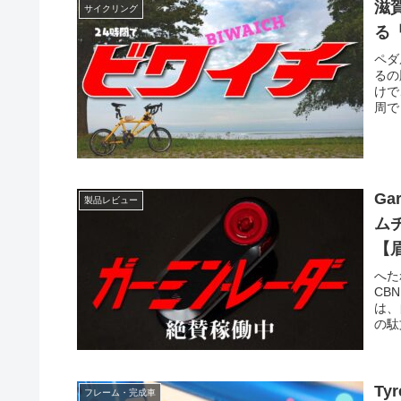
滋
サイクリング
る
ペダ
るの
けで
周で
Ga
製品レビュー
ム
【
へた
CB
は、
の駄
Ty
フレーム・完成車