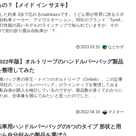
るの？【メイド イン サヌキ】
した約束 3歩で忘れるnadokazuです。うどん県が世界に誇るスポ
自転車メーカー、アイヴエモーション。同社のブランド「Tyrell」
行性能の高いモデルのラインナップで知られていますが、その
rellで初の折り畳み自転車が「T...
2023.03.15
などかず
2022年版】オルトリーブのハンドルバーバッグ製品
を整理してみた
車バッグ界の帝王・ドイツのオルトリーブ（Ortlieb）。この記事
同社の「ハンドルバーバッグ」のラインナップを整理してみま
私自身が購入を検討しているのですが、製品数が多くてわかりに
ため、全体像を掴んでみたいと思ったのでした。...
2022.04.19
マスター
転車用ハンドルバーバッグの5つのタイプ 形状と用
から自分好みの製品を選ぼう