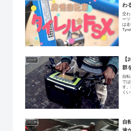
わ
交わ
ーツ
は走
Ty
【
バッグ
群
自転
では
す。
くい
自
バッグ
途