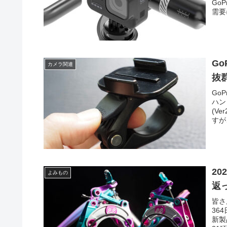
Go
需要
G
カメラ関連
抜
Go
ハン
(V
すが
2
よみもの
返
皆さ
36
新製