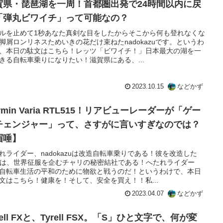
賀県・琵琶湖を一周！首都圏出発で24時間以内に戻
「弾丸ビワイチ」って可能なの？
ルを止めて1秒あなた真剣な目をしたからそこから何も登れなくな
脚屑ロンリネスためいきの花だけ束ねたnadokazuです。というわ
、本日の駄文はこちら！レッツ「ビワイチ！」日本最大の湖を一
きる自転車乗りになりたい！滋賀県にある、...
2023.10.15
などかず
rmin Varia RTL515！リアビューレーダーが「ゲー
チェンジャー」って、さすがに言いすぎなのでは？
眉唾】
れライダー、nadokazuは改造自転車乗りである！彼を改造した
Nは、世界征服を企むチャリの秘密結社である！へたれライダー
自転車生活の平和のために物欲と戦うのだ！というわけで、本日
文はこちら！健康を！そして、安全を買え！！私...
2023.04.07
などかず
rell FXと、Tyrell FSX。「S」ひと文字で、何が変