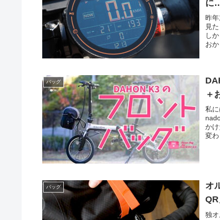
に
昨年
見た
しか
おか
D
バッグ
＋
私に
na
かけ
変わ
オ
バッグ
Q
独オ