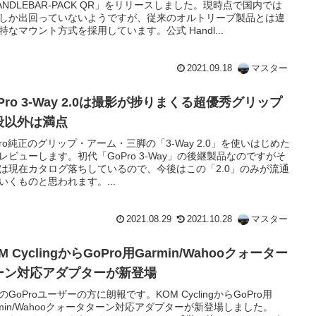
ANDLEBAR-PACK QR」をリリースしました。現時点で国内では
しか出回っていないようですが、従来のオルトリーブ製品とは違
特なマウント方式を採用しています。公式 Handl...
2021.09.18
マスター
Pro 3-Way 2.0は撮影が捗りまくる超優秀グリップ
段以外は満点
Pro純正のグリップ・アーム・三脚の「3-Way 2.0」を使いはじめた
レビューします。初代「GoPro 3-Way」の後継製品なのですがそ
は現在カタログ落ちしているので、今後はこの「2.0」のみが流通
いくものと思われます。...
2021.08.29
2021.10.28
マスター
M CyclingからGoPro用Garmin/Wahooクォーター
ーン対応アダプターが新登場
のGoProユーザーの方に朗報です。KOM CyclingからGoPro用
rmin/Wahooクォータターン対応アダプターが新登場しました。