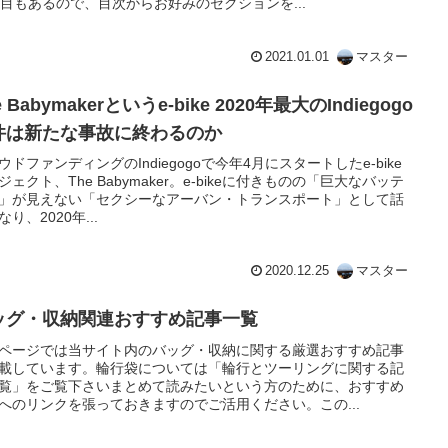
項目もあるので、目次からお好みのセクションを...
2021.01.01
マスター
e Babymakerというe-bike 2020年最大のIndiegogo
件は新たな事故に終わるのか
ウドファンディングのIndiegogoで今年4月にスタートしたe-bike
ジェクト、The Babymaker。e-bikeに付きものの「巨大なバッテ
」が見えない「セクシーなアーバン・トランスポート」として話
り、2020年...
2020.12.25
マスター
ッグ・収納関連おすすめ記事一覧
ページでは当サイト内のバッグ・収納に関する厳選おすすめ記事
載しています。輪行袋については「輪行とツーリングに関する記
覧」をご覧下さいまとめて読みたいという方のために、おすすめ
へのリンクを張っておきますのでご活用ください。この...