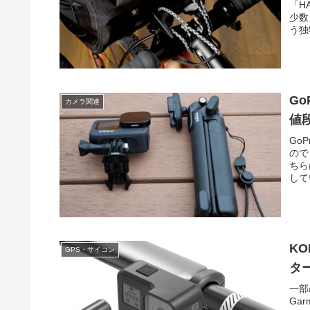
「H
少数
う独
Go
カメラ関連
値
Go
ので
ちら
して
KO
GPS・サイコン
タ
一部
Ga