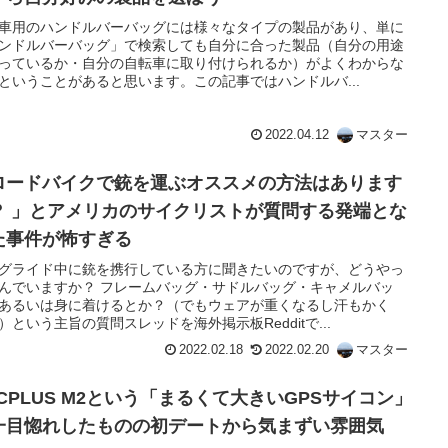
車用のハンドルバーバッグには様々なタイプの製品があり、単に
ンドルバーバッグ」で検索しても自分に合った製品（自分の用途
っているか・自分の自転車に取り付けられるか）がよくわからな
ということがあると思います。この記事ではハンドルバ...
2022.04.12
マスター
ロードバイクで銃を運ぶオススメの方法はあります
？ 」とアメリカのサイクリストが質問する発端とな
た事件が怖すぎる
グライド中に銃を携行している方に聞きたいのですが、どうやっ
んでいますか？ フレームバッグ・サドルバッグ・キャメルバッ
あるいは身に着けるとか？（でもウェアが重くなるし汗もかく
）という主旨の質問スレッドを海外掲示板Redditで...
2022.02.18
2022.02.20
マスター
YCPLUS M2という「まるくて大きいGPSサイコン」
一目惚れしたものの初デートから気まずい雰囲気