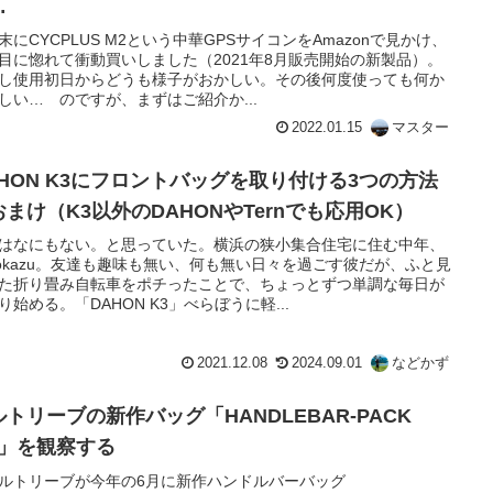
…
末にCYCPLUS M2という中華GPSサイコンをAmazonで見かけ、
目に惚れて衝動買いしました（2021年8月販売開始の新製品）。
し使用初日からどうも様子がおかしい。その後何度使っても何か
しい… のですが、まずはご紹介か...
2022.01.15
マスター
AHON K3にフロントバッグを取り付ける3つの方法
おまけ（K3以外のDAHONやTernでも応用OK）
はなにもない。と思っていた。横浜の狭小集合住宅に住む中年、
dokazu。友達も趣味も無い、何も無い日々を過ごす彼だが、ふと見
た折り畳み自転車をポチったことで、ちょっとずつ単調な毎日が
り始める。「DAHON K3」べらぼうに軽...
2021.12.08
2024.09.01
などかず
ルトリーブの新作バッグ「HANDLEBAR-PACK
R」を観察する
ルトリーブが今年の6月に新作ハンドルバーバッグ