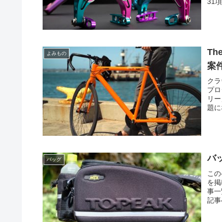
31
Th
よみもの
案
クラ
プロ
リー
題にな
バ
バッグ
この
を掲
事一
記事