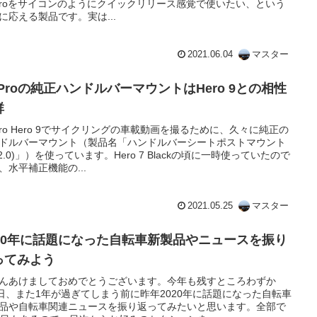
Proをサイコンのようにクイックリリース感覚で使いたい、という
に応える製品です。実は...
2021.06.04
マスター
oProの純正ハンドルバーマウントはHero 9との相性
群
Pro Hero 9でサイクリングの車載動画を撮るために、久々に純正の
ドルバーマウント（製品名「ハンドルバーシートポストマウント
er2.0)」）を使っています。Hero 7 Blackの頃に一時使っていたので
、水平補正機能の...
2021.05.25
マスター
020年に話題になった自転車新製品やニュースを振り
ってみよう
んあけましておめでとうございます。今年も残すところわずか
4日、また1年が過ぎてしまう前に昨年2020年に話題になった自転車
品や自転車関連ニュースを振り返ってみたいと思います。全部で