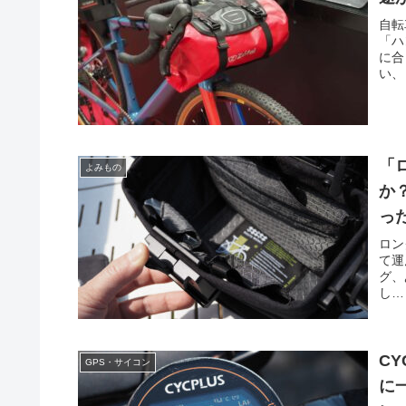
自転
「ハ
に合
い、
「
よみもの
か
っ
ロン
て運
グ、
し…
C
GPS・サイコン
に