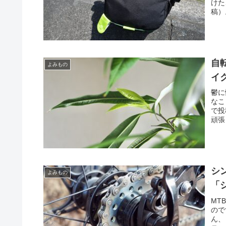
けた
稿）
自
よみもの
イ
鬱に
なこ
で投
頑張
シ
よみもの
「
MT
ので
ん、