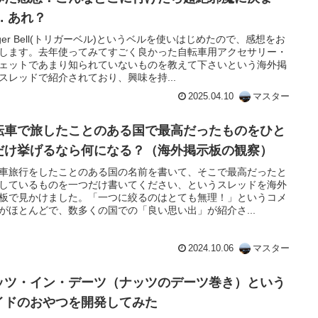
… あれ？
igger Bell(トリガーベル)というベルを使いはじめたので、感想をお
します。去年使ってみてすごく良かった自転車用アクセサリー・
ェットであまり知られていないものを教えて下さいという海外掲
スレッドで紹介されており、興味を持...
2025.04.10
マスター
転車で旅したことのある国で最高だったものをひと
だけ挙げるなら何になる？（海外掲示板の観察）
車旅行をしたことのある国の名前を書いて、そこで最高だったと
しているものを一つだけ書いてください、というスレッドを海外
板で見かけました。「一つに絞るのはとても無理！」というコメ
がほとんどで、数多くの国での「良い思い出」が紹介さ...
2024.10.06
マスター
ッツ・イン・デーツ（ナッツのデーツ巻き）という
イドのおやつを開発してみた