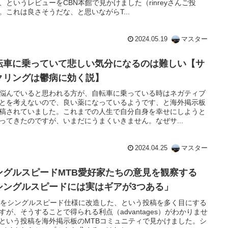
、というレビューをCBN本館で見かけました（rinreyさんご投
。これは良さそうだな、と思いながらT...
2024.05.19
マスター
転車に乗っていて悲しい気分になるのは難しい【サ
クリングは鬱病に効く説】
悩んでいると思われる方が、自転車に乗っている時はネガティブ
とを考えないので、良い薬になっているようです、と海外掲示板
稿されていました。これまでの人生で自分自身を幸せにしようと
ってきたのですが、いまだにうまくいきません。なぜサ...
2024.04.25
マスター
ングルスピードMTB愛好家たちの意見を観察する
シングルスピードには実はギアが3つある」
Bをシングルスピード仕様に改造した、という投稿を多く目にする
すが、そうすることで得られる利点（advantages）がわかりませ
という投稿を海外掲示板のMTBコミュニティで見かけました。シ