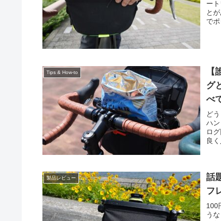
ート
とが
でポ
【
Tips & How-to
グ
べ
どう
ハン
ログ
良く
話
製品レビュー
フ
10
うな