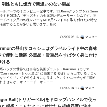
・剛性ともに優秀で間違いのない製品
ールパーツのミニレビュー記事です。31.8mmクランプを22.2mm
換するDIXNA（ディズナ）の金属製レデューサー・シムです。主
ードバイク用の各種レバーをMTB用ハンドルに取り付けたい時な
活躍することが多いと思います。私の...
2025.05.16
マスター
arrimorの登山サコッシュはグラベルライド中の森林
歩で便利に活躍 必需品・貴重品をすばやく身に付け
歩ける
系バッグの世界では有名な英国ブランド・Karrimor（カリマ
"Carry more＝もっと運ぶ" に由来する名称）から出ているサコッ
をサイクリングで使うようになりました。ややニッチな使用例か
れませんが、オフロード・オンロー...
2025.04.13
マスター
igger Bell(トリガーベル)をドロップハンドルで使っ
みた感想：こんなとこに付けたら超絶邪魔に決ま