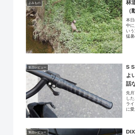
林
よみもの
（
本日
中に
いう
猛暑
S 
製品レビュー
よい
話
先月
した
ライ
に愛
DI
製品レビュー