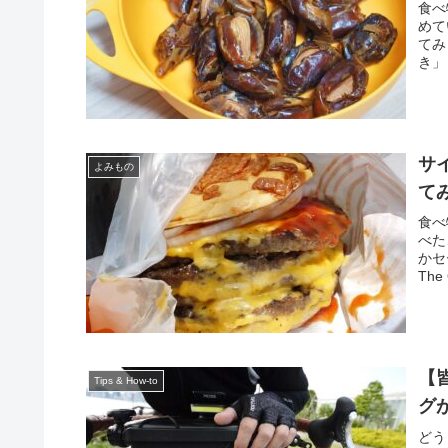
食べ
めて
てみ
き」
サ
よみもの
てみ
食べ
べた
かセ
The
【
Tips & How-to
グ
どう