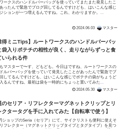
ワークスのハンドルバーバッグを使っていてまたまた発見したこ
あったんで緊急でブログ回してるんですけども、はいこんな感じ
ジションが一つ増えるんですね。これ、わかりますか。...
2024.06.03
マスター
誰得ミニTips】ルートワークスのハンドルバーバッ
と袋入りポテチの相性が良く、走りながらずっと食
ていられる件
もマスターで〜す、どもども。今日はですね、ルートワークスの
ドルバーバッグを使っていて発見したことがあったんで緊急でブ
回してるんですけども、はいこんな感じでポテチの袋がちょうど
入るんですね。最初は袋を一時的にちょっと置いてみた...
2024.05.30
マスター
題のセリア・リフレクターマグネットクリップとリ
レクタータグを手に入れてみた【自転車で使う】
0円ショップのSeria（セリア）にて、サイクリストも便利に使えそ
リフレクター（マグネットクリップタイプとタグタイプ）を見つ