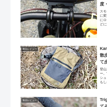
度
スモ
に変
にロ
どに
K
製品レビュー
散
て
登山
ー。
シュ
もし
Tr
製品レビュー
て