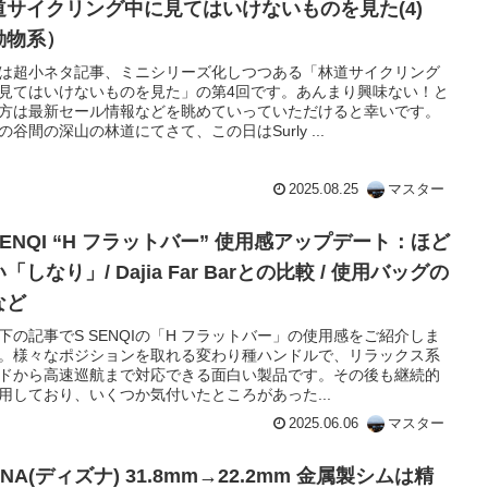
道サイクリング中に見てはいけないものを見た(4)
動物系）
は超小ネタ記事、ミニシリーズ化しつつある「林道サイクリング
見てはいけないものを見た」の第4回です。あんまり興味ない！と
方は最新セール情報などを眺めていっていただけると幸いです。
の谷間の深山の林道にてさて、この日はSurly ...
2025.08.25
マスター
SENQI “H フラットバー” 使用感アップデート：ほど
「しなり」/ Dajia Far Barとの比較 / 使用バッグの
など
下の記事でS SENQIの「H フラットバー」の使用感をご紹介しま
。様々なポジションを取れる変わり種ハンドルで、リラックス系
ドから高速巡航まで対応できる面白い製品です。その後も継続的
用しており、いくつか気付いたところがあった...
2025.06.06
マスター
XNA(ディズナ) 31.8mm→22.2mm 金属製シムは精