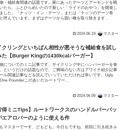
物・補給食関連の話題です。家にあったデーツとアーモンドを眺
いたら、ふとひらめいたので新しい「ライドのおやつ」を開発し
ました。「ナッツ・イン・デーツ」または「ナッツのデーツ巻
と呼んでいます。まずはデーツから固い種を取り除きます...
2024.06.19
マスター
イクリングといちばん相性が悪そうな補給食を試し
た【Burger Kingの1430kcalバーガー】
物についてのミニ記事です。サイクリング中にハンバーガーを食
、というだけの話題なので、ご興味のない方はアワイチ紹介記事
ール関連記事などを読んでいっていただければ幸いです。Ugly
 One Pounderこのあいだルートワー...
2024.06.09
マスター
皆得ミニTips】ルートワークスのハンドルバーバッ
がエアロバーのように使える件
もマスターで〜す、どもども。今日もですね、前回に引き続きル