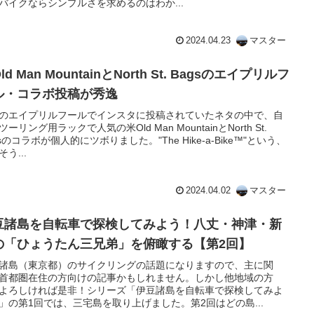
バイクならシンプルさを求めるのはわか...
2024.04.23
マスター
ld Man MountainとNorth St. Bagsのエイプリルフ
ル・コラボ投稿が秀逸
のエイプリルフールでインスタに投稿されていたネタの中で、自
ーリング用ラックで人気の米Old Man MountainとNorth St.
gsのコラボが個人的にツボりました。"The Hike-a-Bike™"という、
う...
2024.04.02
マスター
豆諸島を自転車で探検してみよう！八丈・神津・新
の「ひょうたん三兄弟」を俯瞰する【第2回】
諸島（東京都）のサイクリングの話題になりますので、主に関
首都圏在住の方向けの記事かもしれません。しかし他地域の方
よろしければ是非！シリーズ「伊豆諸島を自転車で探検してみよ
」の第1回では、三宅島を取り上げました。第2回はどの島...