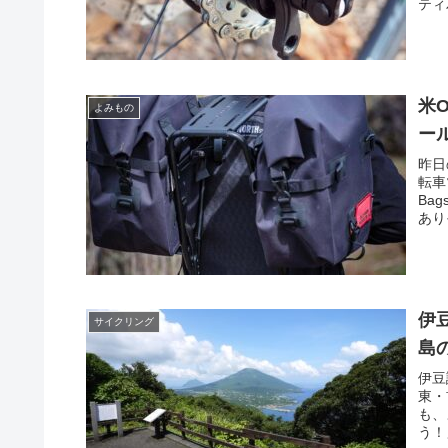
ティ
米O
よみもの
ー
昨日
転車ツ
Ba
ありそ
伊
サイクリング
島
伊豆
東・
も、
う！