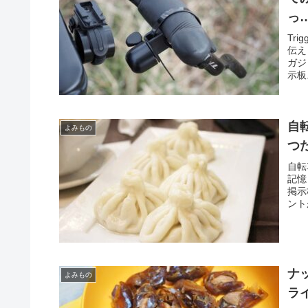
っ
Tr
伝え
ガジ
示板
自
よみもの
つ
自転
記憶
掲示
ント
ナ
よみもの
ラ