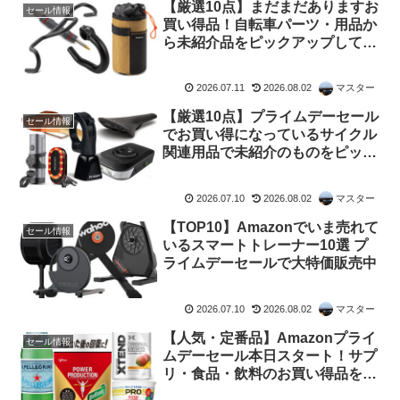
【厳選10点】まだまだありますお
セール情報
買い得品！自転車パーツ・用品か
ら未紹介品をピックアップしてみ
ました 【Amazon プライムデー
セール】
2026.07.11
2026.08.02
マスター
【厳選10点】プライムデーセール
セール情報
でお買い得になっているサイクル
関連用品で未紹介のものをピック
アップしてみました
2026.07.10
2026.08.02
マスター
【TOP10】Amazonでいま売れて
セール情報
いるスマートトレーナー10選 プ
ライムデーセールで大特価販売中
2026.07.10
2026.08.02
マスター
【人気・定番品】Amazonプライ
セール情報
ムデーセール本日スタート！サプ
リ・食品・飲料のお買い得品をピ
ックアップしてみました