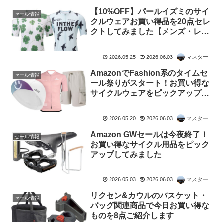
【10%OFF】パールイズミのサイ
セール情報
クルウェアお買い得品を20点セレ
クトしてみました【メンズ・レデ
ィース】
2026.05.25
2026.06.03
マスター
AmazonでFashion系のタイムセ
セール情報
ール祭りがスタート！お買い得な
サイクルウェアをピックアップし
てみました
2026.05.20
2026.06.03
マスター
Amazon GWセールは今夜終了！
セール情報
お買い得なサイクル用品をピック
アップしてみました
2026.05.03
2026.06.03
マスター
リクセン&カウルのバスケット・
セール情報
バッグ関連商品で今日お買い得な
ものを8点ご紹介します