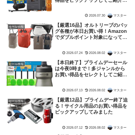
得品をピックアップしてご紹介し
ます
2026.07.30
マスター
【厳選16品】オルトリーブのバッ
セール情報
グ各種が本日お買い得！Amazon
でダブルポイント対象になってい
るものをピックアップしてご紹介
2026.07.24
2026.08.02
マスター
【本日終了】プライムデーセール
セール情報
は今夜0時まで！多ジャンルから
お買い得品をセレクトしてご紹介
します
2026.07.13
2026.08.02
マスター
【厳選12品】プライムデー終了迫
セール情報
る！サイクル用品のお買い得品を
ピックアップしてみました
2026.07.12
2026.08.02
マスター