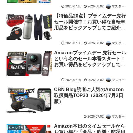
2026.07.10
2026.08.02
マスター
【特価品20点】プライムデー先行
セール情報
セール開催中！お買い得な自転車
用品をピックアップしてご紹介し
ます
2026.07.08
2026.08.02
マスター
Amazonプライムデー 先行セール
セール情報
という名のセール本番スタート！
お買い得品をピックアップしてご
紹介します
2026.07.07
2026.08.02
マスター
CBN Blog読者に人気のAmazon
セール情報
取扱商品TOP30（2026年7月2日
版）
2026.07.02
マスター
Amazon本日のタイムセールから
セール情報
お買い得な「食品・飲料・防災用