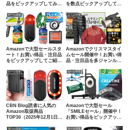
品をピックアップしてみま
を数点ピックアップしてみ
した
ました
セール情報
セール情報
Amazonで大型セールスタ
Amazonでクリスマスタイ
ート！お買い得品・注目品
ムセール開催中！お買い得
をピックアップしてご紹介
品・注目品を多ジャンルか
します
らピックアップしてご紹介
します
セール情報
セール情報
CBN Blog読者に人気の
Amazonで大型セール
Amazon取扱商品
「SMILEセール」開催中！
TOP30（2025年12月1日
お買い得品をピックアップ
版）
してみました
セール情報
セール情報