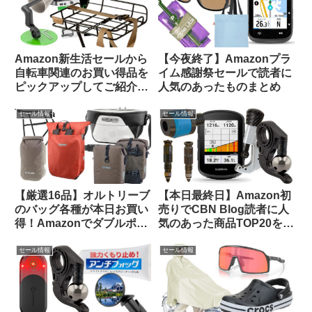
Amazon新生活セールから
【今夜終了】Amazonプラ
自転車関連のお買い得品を
イム感謝祭セールで読者に
ピックアップしてご紹介し
人気のあったものまとめ
ます(3月7日版)
セール情報
セール情報
【厳選16品】オルトリーブ
【本日最終日】Amazon初
のバッグ各種が本日お買い
売りでCBN Blog読者に人
得！Amazonでダブルポイ
気のあった商品TOP20をご
ント対象になっているもの
紹介します
をピックアップしてご紹介
セール情報
セール情報