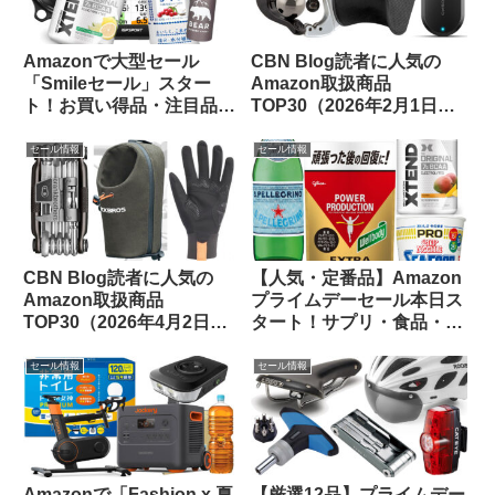
Amazonで大型セール
CBN Blog読者に人気の
「Smileセール」スター
Amazon取扱商品
ト！お買い得品・注目品を
TOP30（2026年2月1日
多ジャンルからピックアッ
版）
プしてご紹介します
セール情報
セール情報
CBN Blog読者に人気の
【人気・定番品】Amazon
Amazon取扱商品
プライムデーセール本日ス
TOP30（2026年4月2日
タート！サプリ・食品・飲
版）
料のお買い得品をピックア
ップしてみました
セール情報
セール情報
Amazonで「Fashion x 夏
【厳選12品】プライムデー