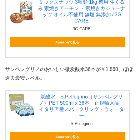
ミックスナッツ 3種類 1kg 徳用 生くる
み 素焼きアーモンド 素焼きカシューナ
ッツ オイル不使用 無塩 無添加 / 3G
CARE
3G CARE
Amazonで見る
サンペレグリノのおいしい微炭酸水36本が￥1,860、ほぼ
過去最安レベル。
炭酸水 S.Pellegrino（サンペレグリ
ノ）PET 500mlｘ36本 正規輸入品
イタリア産スパークリング・ウォータ
ー
S.Pellegrino
Amazonで見る