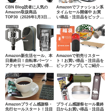
CBN Blog読者に人気の
Amazonでファッション系
Amazon取扱商品
タイムセール開催中 お買
TOP30（2026年1月3日
い得品・注目品をピックア
版）
ップしてみました【14日ま
で】
セール情報
セール情報
Amazon新生活セール、本
Amazonで初売りスター
日最終日！自転車パーツ・
ト！お買い得品・注目品を
アクセサリーのお買い得品
ピックアップしてご紹介し
をピックアップしてご紹介
ます
します
セール情報
セール情報
Amazonプライム感謝祭・
プライム感謝祭セール最終
先行セールスタート！注目
日からお買い得品・注目品