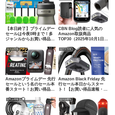
【本日終了】プライムデー
CBN Blog読者に人気の
セールは今夜0時まで！多
Amazon取扱商品
ジャンルからお買い得品を
TOP30（2025年10月1日
セレクトしてご紹介します
版）
セール情報
セール情報
Amazonプライムデー 先行
Amazon Black Friday 先
セールという名のセール本
行セール本日からスター
番スタート！お買い得品を
ト！【お買い得品速報・
ピックアップしてご紹介し
11/21日版】
ます
セール情報
セール情報