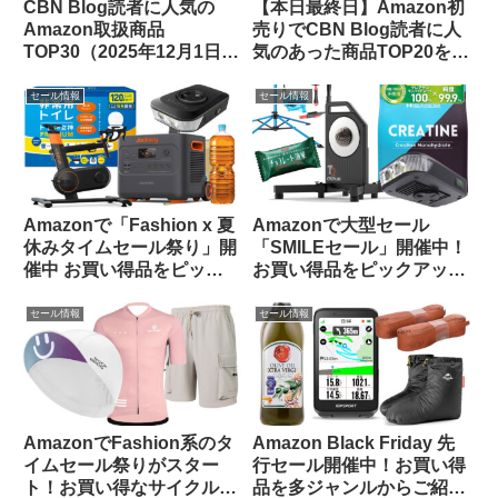
CBN Blog読者に人気の
【本日最終日】Amazon初
Amazon取扱商品
売りでCBN Blog読者に人
TOP30（2025年12月1日
気のあった商品TOP20をご
版）
紹介します
セール情報
セール情報
Amazonで「Fashion x 夏
Amazonで大型セール
休みタイムセール祭り」開
「SMILEセール」開催中！
催中 お買い得品をピック
お買い得品をピックアップ
アップしてご紹介します
してみました
セール情報
セール情報
AmazonでFashion系のタ
Amazon Black Friday 先
イムセール祭りがスター
行セール開催中！お買い得
ト！お買い得なサイクルウ
品を多ジャンルからご紹介