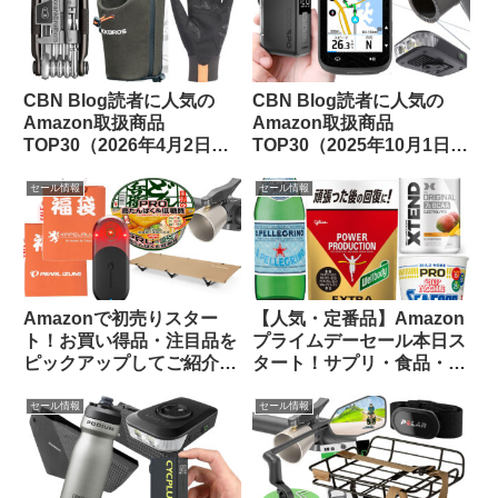
CBN Blog読者に人気の
CBN Blog読者に人気の
Amazon取扱商品
Amazon取扱商品
TOP30（2026年4月2日
TOP30（2025年10月1日
版）
版）
セール情報
セール情報
Amazonで初売りスター
【人気・定番品】Amazon
ト！お買い得品・注目品を
プライムデーセール本日ス
ピックアップしてご紹介し
タート！サプリ・食品・飲
ます
料のお買い得品をピックア
ップしてみました
セール情報
セール情報