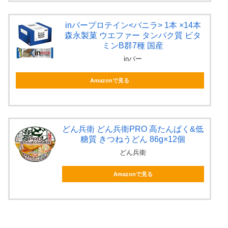
inバープロテイン<バニラ> 1本 ×14本
森永製菓 ウエファー タンパク質 ビタ
ミンB群7種 国産
inバー
Amazonで見る
どん兵衛 どん兵衛PRO 高たんぱく&低
糖質 きつねうどん 86g×12個
どん兵衛
Amazonで見る