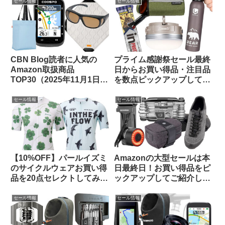
セール情報
セール情報
CBN Blog読者に人気の
プライム感謝祭セール最終
Amazon取扱商品
日からお買い得品・注目品
TOP30（2025年11月1日
を数点ピックアップしてみ
版）
ました
セール情報
セール情報
【10%OFF】パールイズミ
Amazonの大型セールは本
のサイクルウェアお買い得
日最終日！お買い得品をピ
品を20点セレクトしてみま
ックアップしてご紹介しま
した【メンズ・レディー
す
ス】
セール情報
セール情報