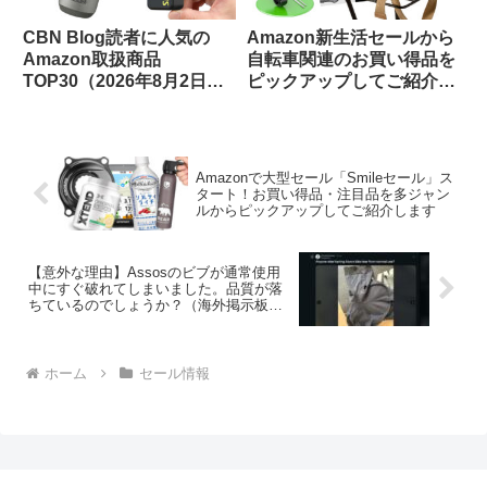
CBN Blog読者に人気の
Amazon新生活セールから
Amazon取扱商品
自転車関連のお買い得品を
TOP30（2026年8月2日
ピックアップしてご紹介し
版）
ます(3月7日版)
Amazonで大型セール「Smileセール」ス
タート！お買い得品・注目品を多ジャン
ルからピックアップしてご紹介します
【意外な理由】Assosのビブが通常使用
中にすぐ破れてしまいました。品質が落
ちているのでしょうか？（海外掲示板か
ら）
ホーム
セール情報