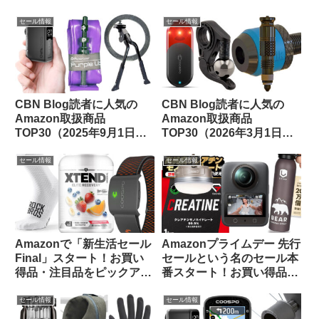
ェアをピックアップしてみ
【お買い得品速報・11/22
ました
日版】
セール情報
セール情報
CBN Blog読者に人気の
CBN Blog読者に人気の
Amazon取扱商品
Amazon取扱商品
TOP30（2025年9月1日
TOP30（2026年3月1日
版）
版）
セール情報
セール情報
Amazonで「新生活セール
Amazonプライムデー 先行
Final」スタート！お買い
セールという名のセール本
得品・注目品をピックアッ
番スタート！お買い得品を
プしてご紹介します
ピックアップしてご紹介し
ます
セール情報
セール情報