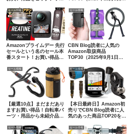
してみました
版）
セール情報
セール情報
Amazonプライムデー 先行
CBN Blog読者に人気の
セールという名のセール本
Amazon取扱商品
番スタート！お買い得品を
TOP30（2025年9月1日
ピックアップしてご紹介し
版）
ます
セール情報
セール情報
【厳選10点】まだまだあり
【本日最終日】Amazon初
ますお買い得品！自転車パ
売りでCBN Blog読者に人
ーツ・用品から未紹介品を
気のあった商品TOP20をご
ピックアップしてみました
紹介します
【Amazon プライムデーセ
セール情報
セール情報
ール】