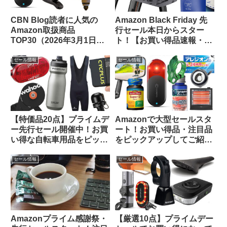
CBN Blog読者に人気の
Amazon Black Friday 先
Amazon取扱商品
行セール本日からスター
TOP30（2026年3月1日
ト！【お買い得品速報・
版）
11/21日版】
セール情報
セール情報
【特価品20点】プライムデ
Amazonで大型セールスタ
ー先行セール開催中！お買
ート！お買い得品・注目品
い得な自転車用品をピック
をピックアップしてご紹介
アップしてご紹介します
します
セール情報
セール情報
Amazonプライム感謝祭・
【厳選10点】プライムデー