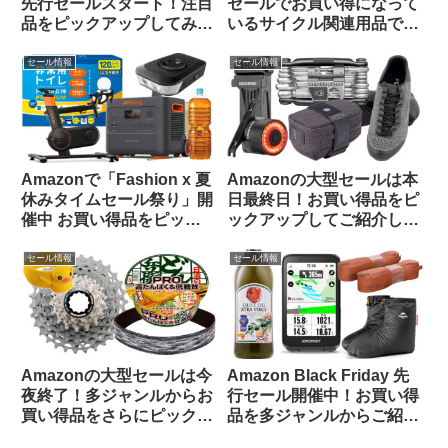
先行セールスタート！注目
セールでお買い得になって
品をピックアップしてみま
いるサイクル関連用品で未
した
紹介のものをピックアップ
してみました
セール情報
セール情報
Amazonで「Fashion x 夏
Amazonの大型セールは本
休みタイムセール祭り」開
日最終日！お買い得品をピ
催中 お買い得品をピック
ックアップしてご紹介しま
アップしてご紹介します
す
セール情報
セール情報
Amazonの大型セールは今
Amazon Black Friday 先
夜終了！多ジャンルからお
行セール開催中！お買い得
買い得品をさらにピックア
品を多ジャンルからご紹介
ップしてみました
【お買い得品速報・11/22