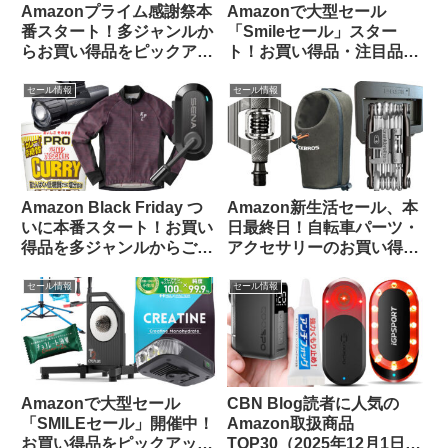
Amazonプライム感謝祭本
Amazonで大型セール
番スタート！多ジャンルか
「Smileセール」スター
らお買い得品をピックアッ
ト！お買い得品・注目品を
プしてみました
多ジャンルからピックアッ
プしてご紹介します
セール情報
セール情報
Amazon Black Friday つ
Amazon新生活セール、本
いに本番スタート！お買い
日最終日！自転車パーツ・
得品を多ジャンルからご紹
アクセサリーのお買い得品
介します【11/24日版】
をピックアップしてご紹介
します
セール情報
セール情報
Amazonで大型セール
CBN Blog読者に人気の
「SMILEセール」開催中！
Amazon取扱商品
お買い得品をピックアップ
TOP30（2025年12月1日