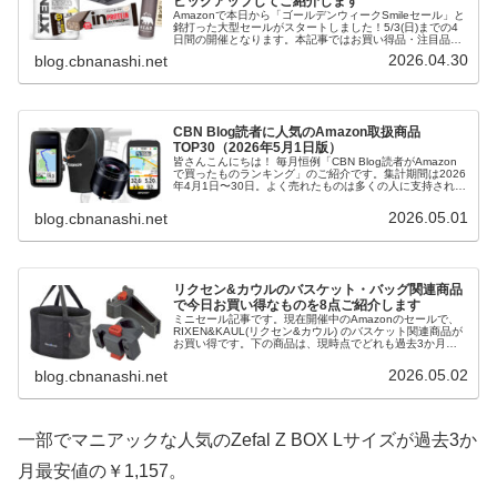
ピックアップしてご紹介します
Amazonで本日から「ゴールデンウィークSmileセール」と
銘打った大型セールがスタートしました！5/3(日)までの4
日間の開催となります。本記事ではお買い得品・注目品を
多ジャンルからピックアップしてご紹介します。SALE
2026.04.30
blog.cbnanashi.net
Amazon ...
CBN Blog読者に人気のAmazon取扱商品
TOP30（2026年5月1日版）
皆さんこんにちは！ 毎月恒例「CBN Blog読者がAmazon
で買ったものランキング」のご紹介です。集計期間は2026
年4月1日〜30日。よく売れたものは多くの人に支持されて
いるものが多いので、お買い物の参考になれば幸いです。
当サイトにレ...
2026.05.01
blog.cbnanashi.net
リクセン&カウルのバスケット・バッグ関連商品
で今日お買い得なものを8点ご紹介します
ミニセール記事です。現在開催中のAmazonのセールで、
RIXEN&KAUL(リクセン&カウル) のバスケット関連商品が
お買い得です。下の商品は、現時点でどれも過去3か月間
の最安価格・または過去3か月で2番目に安い価格となって
います（筆者調...
2026.05.02
blog.cbnanashi.net
一部でマニアックな人気のZefal Z BOX Lサイズが過去3か
月最安値の￥1,157。