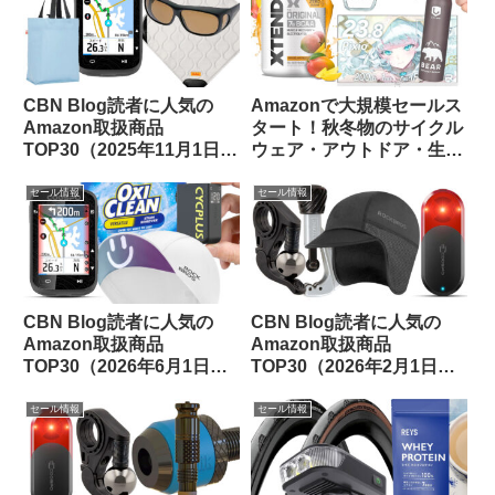
CBN Blog読者に人気の
Amazonで大規模セールス
Amazon取扱商品
タート！秋冬物のサイクル
TOP30（2025年11月1日
ウェア・アウトドア・生活
版）
用品のお買い得品等をピッ
クアップしてみました
セール情報
セール情報
CBN Blog読者に人気の
CBN Blog読者に人気の
Amazon取扱商品
Amazon取扱商品
TOP30（2026年6月1日
TOP30（2026年2月1日
版）
版）
セール情報
セール情報