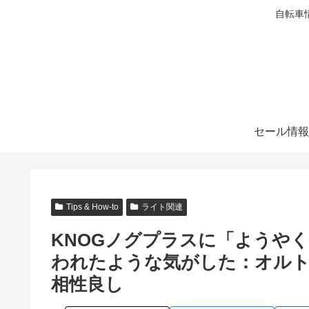
自転車
セール情報
Tips & How-to
ライト関連
KNOGノグプラスに「ようや
われたような気がした：オル
相性良し