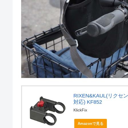
RIXEN&KAUL(リクセ
対応) KF852
KlickFix
Amazonで見る