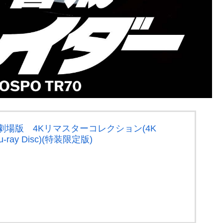
劇場版 4Kリマスターコレクション(4K
Blu-ray Disc)(特装限定版)