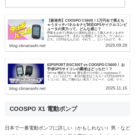
【新発売】COOSPO CS600！1万円台で買えち
ゃうタッチパネル＆ナビ対応GPSサイクルコンピ
ュータの実力って、どんな感じ？
呼吸を止めて1秒あなた真剣な目をして購入ボタンをポチ
るnadokazuです。きれいな画面してるだろ。ウソみたい
だろ。1万円台なんだぜ、それで…。というわけで、今回
の駄文はこちら！COOSPOサイコンの最新モデル
2025.09.29
blog.cbnanashi.net
「COOSPO CS600」新...
iGPSPORT BSC300T vs COOSPO CS600！ お
手頃GPSサイコンの覇者はどっちだ！？
Tell me 機材をTell me 脚を君だけが欲しいnadokazuで
す。というわけで、本日の駄文はこちら！1万円台GPSサ
イコンの、決して侮れない実力！スピード、心拍、ケイデ
ンスは言うに及ばず、パワーメーター、リアビューレーダ
ー、果て...
2025.11.15
blog.cbnanashi.net
COOSPO X1 電動ポンプ
日本で一番電動ポンプに詳しい（かもしれない）男・など