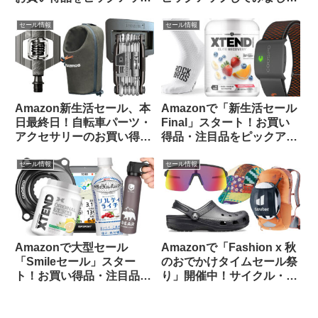
してみました
【自転車用品・サプリ食
品】
セール情報
セール情報
Amazon新生活セール、本
Amazonで「新生活セール
日最終日！自転車パーツ・
Final」スタート！お買い
アクセサリーのお買い得品
得品・注目品をピックアッ
をピックアップしてご紹介
プしてご紹介します
します
セール情報
セール情報
Amazonで大型セール
Amazonで「Fashion x 秋
「Smileセール」スター
のおでかけタイムセール祭
ト！お買い得品・注目品を
り」開催中！サイクル・ア
多ジャンルからピックアッ
ウトドア関連から注目品を
プしてご紹介します
ピックアップしてみました