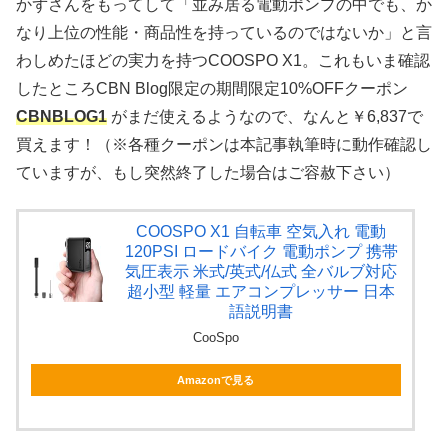
かずさんをもってして「並み居る電動ポンプの中でも、か
なり上位の性能・商品性を持っているのではないか」と言
わしめたほどの実力を持つCOOSPO X1。これもいま確認
したところCBN Blog限定の期間限定10%OFFクーポン
CBNBLOG1
がまだ使えるようなので、なんと￥6,837で
買えます！（※各種クーポンは本記事執筆時に動作確認し
ていますが、もし突然終了した場合はご容赦下さい）
COOSPO X1 自転車 空気入れ 電動
120PSI ロードバイク 電動ポンプ 携帯
気圧表示 米式/英式/仏式 全バルブ対応
超小型 軽量 エアコンプレッサー 日本
語説明書
CooSpo
Amazonで見る