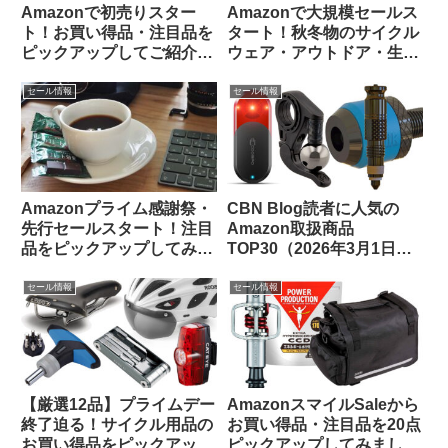
Amazonで初売りスター
Amazonで大規模セールス
ト！お買い得品・注目品を
タート！秋冬物のサイクル
ピックアップしてご紹介し
ウェア・アウトドア・生活
ます
用品のお買い得品等をピッ
クアップしてみました
セール情報
セール情報
Amazonプライム感謝祭・
CBN Blog読者に人気の
先行セールスタート！注目
Amazon取扱商品
品をピックアップしてみま
TOP30（2026年3月1日
した
版）
セール情報
セール情報
【厳選12品】プライムデー
AmazonスマイルSaleから
終了迫る！サイクル用品の
お買い得品・注目品を20点
お買い得品をピックアップ
ピックアップしてみました