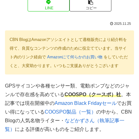
LINE
コピー
2025.11.25
CBN BlogはAmazonアソシエイトとして適格販売により紹介料を
得て、良質なコンテンツの作成のために役立てています。当サイ
ト内のリンク経由で
Amazonにて何らかのお買い物
をしていただ
くと、大変助かります。いつもご支援ありがとうございます
GPSサイコンや各種センサー類、電動ポンプなどのジャ
ンルで存在感を高めている
COOSPO（クースポ）社
。本
記事では現在開催中の
Amazon Black Fridayセール
でお買
い得になっている
COOSPO製品（一覧）
の中から、CBN
Blogの人気名物ライター・
などかずさん（執筆記事一
覧）
による評価が高いものをご紹介します。