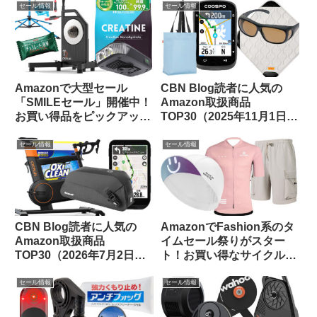
セール情報
セール情報
Amazonで大型セール
CBN Blog読者に人気の
「SMILEセール」開催中！
Amazon取扱商品
お買い得品をピックアップ
TOP30（2025年11月1日
してみました
版）
セール情報
セール情報
CBN Blog読者に人気の
AmazonでFashion系のタ
Amazon取扱商品
イムセール祭りがスター
TOP30（2026年7月2日
ト！お買い得なサイクルウ
版）
ェアをピックアップしてみ
ました
セール情報
セール情報