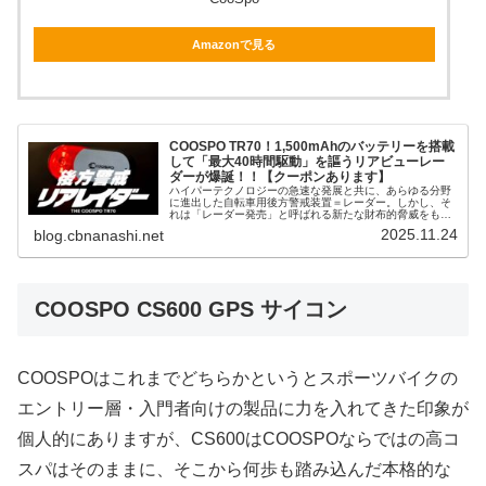
Amazonで見る
COOSPO TR70！1,500mAhのバッテリーを搭載
して「最大40時間駆動」を謳うリアビューレー
ダーが爆誕！！【クーポンあります】
ハイパーテクノロジーの急速な発展と共に、あらゆる分野
に進出した自転車用後方警戒装置＝レーダー。しかし、そ
れは「レーダー発売」と呼ばれる新たな財布的脅威をも生
み出すことになった。続発するレーダー発売に、
2025.11.24
blog.cbnanashi.net
nadokazuは本庁CBN部内に特殊機...
COOSPO CS600 GPS サイコン
COOSPOはこれまでどちらかというとスポーツバイクの
エントリー層・入門者向けの製品に力を入れてきた印象が
個人的にありますが、CS600はCOOSPOならではの高コ
スパはそのままに、そこから何歩も踏み込んだ本格的な