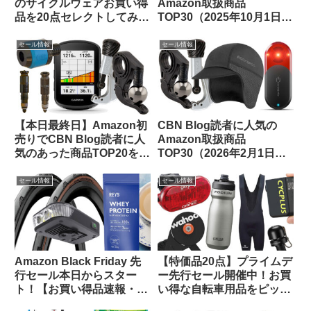
のサイクルウェアお買い得
Amazon取扱商品
品を20点セレクトしてみま
TOP30（2025年10月1日
した【メンズ・レディー
版）
ス】
セール情報
セール情報
【本日最終日】Amazon初
CBN Blog読者に人気の
売りでCBN Blog読者に人
Amazon取扱商品
気のあった商品TOP20をご
TOP30（2026年2月1日
紹介します
版）
セール情報
セール情報
Amazon Black Friday 先
【特価品20点】プライムデ
行セール本日からスター
ー先行セール開催中！お買
ト！【お買い得品速報・
い得な自転車用品をピック
11/21日版】
アップしてご紹介します