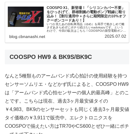
COOSPO X1、新登場！「シリコンカバー不要」
をひっさげて、群雄割拠の電動ポンプ戦線に殴り
込み！【割引適用中＋さらに期間限定の10%オフ
クーポンコードあり！】
いつか見たあの自転車用品（ゆめ）を両手で抱きしめて離
さずあきらめずにポチり続けたいnadokazuです。という
わけで、今回の駄文はこちら！COOSPOの新型電動ポン
プ、その名もX1！！サイコンやセンサー、モバイルバッテ
2025.07.02
blog.cbnanashi.net
リー兼用のデイライトな...
COOSPO HW9 & BK9S/BK9C
なんと5種類ものアームバンド式心拍計の使用経験を持つ
センサーソムリエ・などかず氏によると、COOSPO HW9
は「アームバンド式心拍センサーの個人的最高峰」とのこ
とです。こちらは現在、過去3ヶ月最安値タイの
￥4,983。BK9のセンサーセットも同じく過去3ヶ月最安値
タイ価格の￥3,911で販売中。エレクトロニクスを
COOSPOで揃えたい方はTR70やCS600とぜひ一緒にポチ