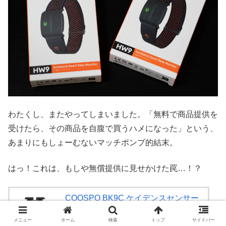
わたくし、またやってしまいました。「無料で商品提供を
受けたら、その商品を自腹で買うハメになった」という、
あまりにもしょーむないマッチポンプ的結末。
はっ！これは、もしや無償提供に見せかけた罠…！？
COOSPO BK9C ケイデンスセンサー
自転車センサー ANT+＆Bluetooth5.0ワ
イヤレス IP67防水 300時間持続 サイク
メニュー
ホーム
検索
トップ
サイドバー