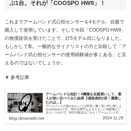
ぶ1台。それが「COOSPO HW9」！
これまでアームバンド式心拍センサーを4モデル、自腹で
購入して使用しています。そして今回「COOSPO HW9」
の無償提供を受けたことで、計5モデル目になりました。
もしかして私、一般的なサイクリストの方と比較して「ア
ームバンド式心拍センサーの使用経験値が多くある」と言
えるのではないでしょうか。
▼ 参考記事
アームバンド心拍計！4機種を自腹買いして、素
人が使い比べてみた結果【価格差約2倍！優勝し
たのは…】
アームバンドの歌がわたしには甲高く響く笑い声に聞こえ
るnadokazuです。背中を押すなよもうそこに宅配便がく
るというわけで、本日の駄文はこちら！アームバンド式の
心拍センサーを愛用中！アームバンド式の心拍センサー
2024.11.29
blog.cbnanashi.net
を、かれこれ5年以上愛用し続...