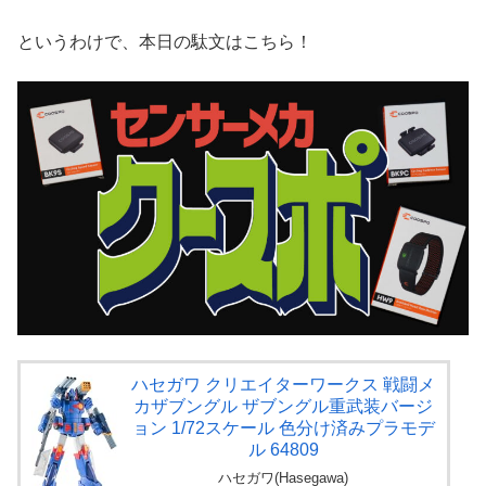
というわけで、本日の駄文はこちら！
ハセガワ クリエイターワークス 戦闘メ
カザブングル ザブングル重武装バージ
ョン 1/72スケール 色分け済みプラモデ
ル 64809
ハセガワ(Hasegawa)