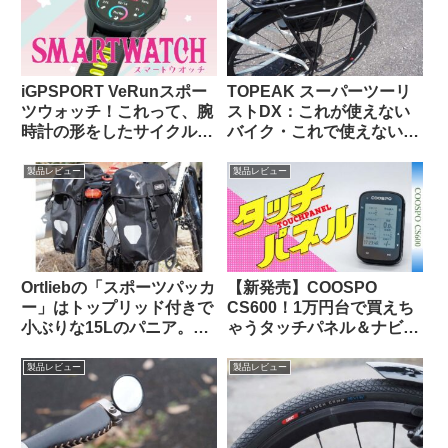
iGPSPORT VeRunスポー
TOPEAK スーパーツーリ
ツウォッチ！これって、腕
ストDX：これが使えない
時計の形をしたサイクルコ
バイク・これで使えないバ
ンピュータなのでは…？
ッグって存在するの？ と
思えるほど万能なリアラッ
製品レビュー
製品レビュー
クの優等生
Ortliebの「スポーツパッカ
【新発売】COOSPO
ー」はトップリッド付きで
CS600！1万円台で買えち
小ぶりな15Lのパニア。ど
ゃうタッチパネル＆ナビ対
んな特徴があり、どんな使
応GPSサイクルコンピュー
い方に向いている？
タの実力って、どんな感
製品レビュー
製品レビュー
じ？