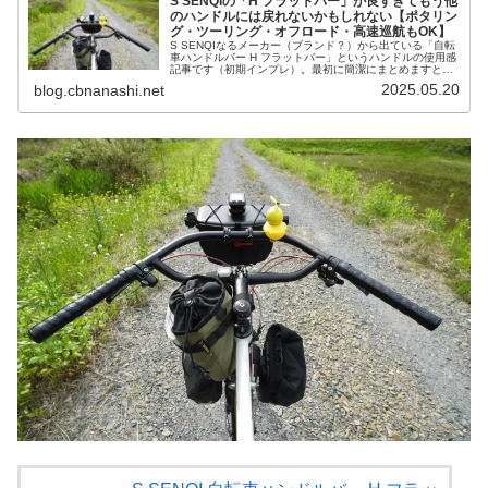
S SENQIの「H フラットバー」が良すぎてもう他
のハンドルには戻れないかもしれない【ポタリン
グ・ツーリング・オフロード・高速巡航もOK】
S SENQIなるメーカー（ブランド？）から出ている「自転
車ハンドルバー H フラットバー」というハンドルの使用感
記事です（初期インプレ）。最初に簡潔にまとめますと、
ひとたび「自分好みのセッティング」が出てしまえば、ポ
2025.05.20
blog.cbnanashi.net
タリング・ツーリング・...