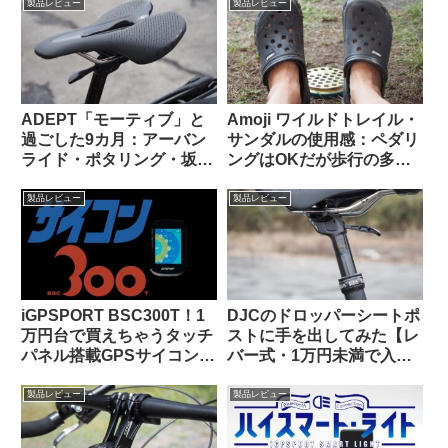
い上質なミニベロ】
製品レビュー
製品レビュー
ADEPT「モーティブ」と
Amoji ワイルドトレイル・
過ごした9カ月：アーバン
サンダルの使用感：ペダリ
ライド・ポタリング・坂道
ングはOKだが歩行の多い
と特に相性が良いショート
自転車キャンツーでは
ノーズサドル
CROCSの快適さに及ばず
製品レビュー
製品レビュー
iGPSPORT BSC300T！1
DJCのドロッパーシートポ
万円台で買えちゃうタッチ
ストに手を出してみた【レ
パネル搭載GPSサイコンっ
バー式・1万円未満で入門
て、使いものになるの？
用としてはアリか】
製品レビュー
製品レビュー