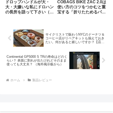
ドロップハンドルが大・
COBAGS BIKE ZAC 2.0は
大・大嫌いな私にドロハン
使い方のコツをつかむと重
の長所を語って下さい（海
宝する「折りたためるパニ
外掲示板から）
アバッグ」【買い出し・キ
ャンプ・輪行でも】
サイクリストで賑わうNYCのドーナツ＆
コーヒー店がリペアキットも揃えておき
たい。何があると嬉しいですか？【店主
大人気】
Continental GP5000 S TRの寿命はどのく
らい？ 表面に割れが出たけれどそのまま
使っても大丈夫？ （海外掲示板から）
ホーム
製品レビュー