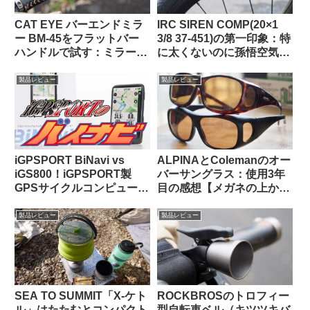
CAT EYE バーエンドミラ
IRC SIREN COMP(20×1
ー BM-45をフラットバー
3/8 37-451)の第一印象：特
ハンドルで試す：ミラー部
に太くないのに孫悟空気分
門ベストセラー1位の実力
を味わえる上質な乗り心地
は果たして!?
（ガチ競技用の高級タイ
製品レビュー
製品レビュー
ヤ）【Tern Crest カスタマ
イズ】
iGPSPORT BiNavi vs
ALPINAとColemanのオー
iGS800！iGPSPORT製
バーサングラス：使用3年
GPSサイクルコンピュータ
目の感想【メガネの上から
の頂点はどっちだ？
かける 6000円 vs. 1600
円】
製品レビュー
製品レビュー
SEA TO SUMMIT「X-ケト
ROCKBROSのトロフィー
ル」はたたむとコンパクト
型自転車ベル（キツツキバ