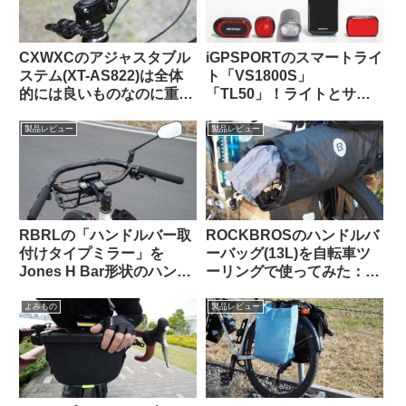
CXWXCのアジャスタブル
iGPSPORTのスマートライ
ステム(XT-AS822)は全体
ト「VS1800S」
的には良いものなのに重大
「TL50」！ライトとサイ
な欠点がひとつあってとて
コンを丸ごとiGPSPORTで
も惜しい
揃えると、新しい扉が開く
製品レビュー
製品レビュー
かも！
RBRLの「ハンドルバー取
ROCKBROSのハンドルバ
付けタイプミラー」を
ーバッグ(13L)を自転車ツ
Jones H Bar形状のハンド
ーリングで使ってみた：機
ルに装着したら相性バッチ
能性合格・質感も高級感が
リでした
あり使っていて気持ちが良
よみもの
製品レビュー
い