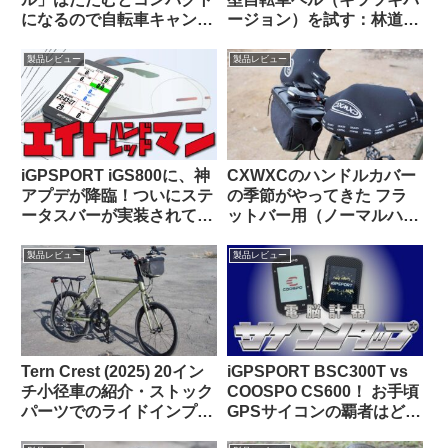
になるので自転車キャンツ
ージョン）を試す：林道サ
ーに持っていきやすいヤカ
イクリング中に熊とバッタ
ン
リ出会わないために…
製品レビュー
製品レビュー
iGPSPORT iGS800に、神
CXWXCのハンドルカバー
アプデが降臨！ついにステ
の季節がやってきた フラ
ータスバーが実装されて俺
ットバー用（ノーマルハン
様大歓喜！！
ドル対応版）をTern Crest
で使ってみた
製品レビュー
製品レビュー
Tern Crest (2025) 20イン
iGPSPORT BSC300T vs
チ小径車の紹介・ストック
COOSPO CS600！ お手頃
パーツでのライドインプレ
GPSサイコンの覇者はどっ
ッション【ラブリーで楽し
ちだ！？