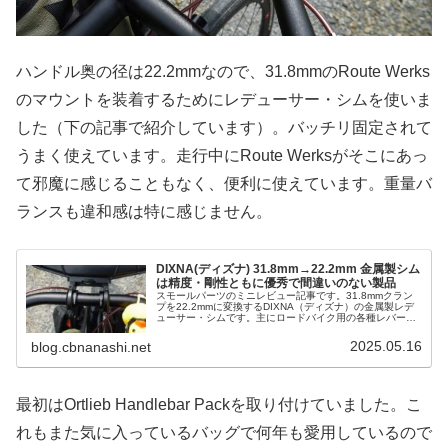
ハンドル奥の径は22.2mmなので、31.8mmのRoute Werks
のマウントを装着するためにレデューサー・シムを使いま
した（下の記事で紹介しています）。バッチリ固定されて
うまく使えています。走行中にRoute Werksがそこにあっ
て邪魔に感じることもなく、便利に使えています。重量バ
ランスも違和感は特に感じません。
DIXNA(ディズナ) 31.8mm→22.2mm 金属製シム
は精度・剛性ともに優秀で間違いのない製品
スモールパーツのミニレビュー記事です。31.8mmクラン
プを22.2mmに変換するDIXNA（ディズナ）の金属製レデ
ューサー・シムです。主にロードバイク用の各種レバーを
MTB用ハンドルに取り付けたい時などに活躍することが多
いと思います。私の...
2025.05.16
blog.cbnanashi.net
最初はOrtlieb Handlebar Packを取り付けていました。こ
れもまた気に入っているバッグで何年も愛用しているので