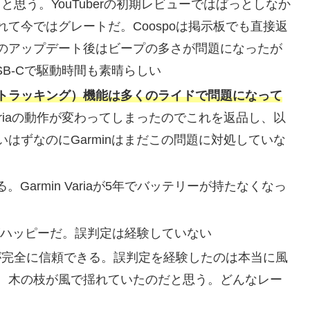
と思う。YouTuberの初期レビューではぱっとしなか
て今ではグレートだ。Coospoは掲示板でも直接返
のアップデート後はビープの多さが問題になったが
。USB-Cで駆動時間も素晴らしい
low（同速度トラッキング）機能は多くのライドで問題になって
riaの動作が変わってしまったのでこれを返品し、以
はずなのにGarminはまだこの問題に対処していな
ある。Garmin Variaが5年でバッテリーが持たなくなっ
ているがハッピーだ。誤判定は経験していない
いるが完全に信頼できる。誤判定を経験したのは本当に風
。木の枝が風で揺れていたのだと思う。どんなレー