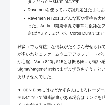
ダメだったらGarminに戻す
Ravemenを使っていて誤判定はたま
Ravemen NT201はどんな藪や電
った。Android開発環境で非常に複
定は消えた…のだが、Coros Dura
雑多（でも有益）な情報がたくさん寄せられてい
が多いわりにファームウェアアップデートが
が心配、Varia 820は515とは振る舞い
Sigma/Magene/Trekはまずまず良さそ
ありませんでした。
▼ CBN Blogにはなどかずさんによるレ
デルについて関連記事がある場合はリンクを
ていただけると幸いです