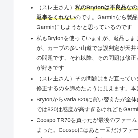
（スレ主さん）
私のBrytonは不良品
返事をくれない
のです。Garminなら
Garminにしようかと思っているのです
私もBrytonを使っていますが、返品
が、カーブの多い山道では誤判定が天井
の問題です。それ以降、その問題は修正さ
が好きです
（スレ主さん）その問題はまだ直っていま
修正するのを諦めたように見えます。本
BrytonからVaria 820に買い替
では820は感度が高すぎるけれどもGar
Coospo TR70を買ったが最後のフ
まった。Coospoにはあと一回だけフ