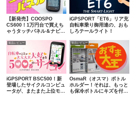
【新発売】COOSPO
iGPSPORT「ET6」リア充
CS600！1万円台で買えち
自転車乗り御用達の、おも
ゃうタッチパネル＆ナビ対
しろテールライト！
応GPSサイクルコンピュー
タの実力って、どんな感
製品レビュー
製品レビュー
じ？
iGPSPORT BSC500！新
OsmaR（オスマ）ボトル
登場したサイクルコンピュ
ホルダー！それは、もっと
ータが、またまた上位モデ
も保冷ボトルにキズを付け
ルを下剋上してきた件。
にくい（多分）ボトルホル
ダー（のはず）！！