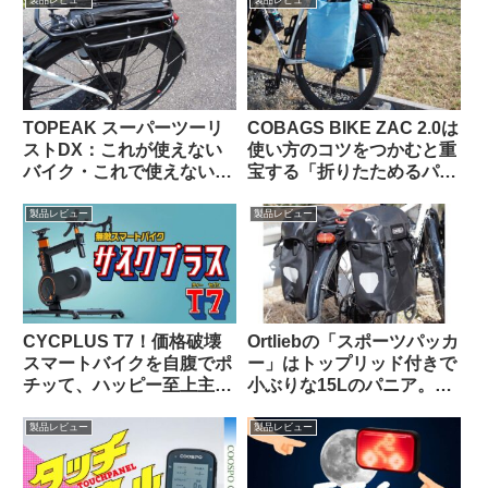
ノーズサドル
製品レビュー
製品レビュー
TOPEAK スーパーツーリ
COBAGS BIKE ZAC 2.0は
ストDX：これが使えない
使い方のコツをつかむと重
バイク・これで使えないバ
宝する「折りたためるパニ
ッグって存在するの？ と
アバッグ」【買い出し・キ
思えるほど万能なリアラッ
ャンプ・輪行でも】
製品レビュー
製品レビュー
クの優等生
CYCPLUS T7！価格破壊
Ortliebの「スポーツパッカ
スマートバイクを自腹でポ
ー」はトップリッド付きで
チッて、ハッピー至上主
小ぶりな15Lのパニア。ど
義！
んな特徴があり、どんな使
い方に向いている？
製品レビュー
製品レビュー