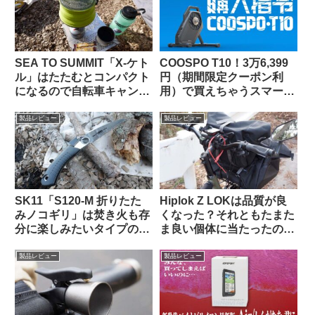
SEA TO SUMMIT「X-ケト
COOSPO T10！3万6,399
ル」はたたむとコンパクト
円（期間限定クーポン利
になるので自転車キャンツ
用）で買えちゃうスマート
ーに持っていきやすいヤカ
トレーナーって、使いもの
ン
になるの？（なりまし
製品レビュー
製品レビュー
た！）
SK11「S120-M 折りたた
Hiplok Z LOKは品質が良
みノコギリ」は焚き火も存
くなった？それともたまた
分に楽しみたいタイプの自
ま良い個体に当たったの
転車キャンツーに持ってい
か…
くと便利な時がある
製品レビュー
製品レビュー