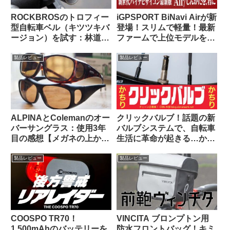
ROCKBROSのトロフィー
iGPSPORT BiNavi Airが新
型自転車ベル（キツツキバ
登場！スリムで軽量！最新
ージョン）を試す：林道サ
ファームで上位モデルを下
イクリング中に熊とバッタ
剋上！？
リ出会わないために…
製品レビュー
製品レビュー
ALPINAとColemanのオー
クリックバルブ！話題の新
バーサングラス：使用3年
バルブシステムで、自転車
目の感想【メガネの上から
生活に革命が起きる…か
かける 6000円 vs. 1600
な？
円】
製品レビュー
製品レビュー
COOSPO TR70！
VINCITA ブロンプトン用
1,500mAhのバッテリーを
防水フロントバッグ！キミ