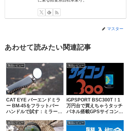
マスター
あわせて読みたい関連記事
製品レビュー
製品レビュー
CAT EYE バーエンドミラ
iGPSPORT BSC300T！1
ー BM-45をフラットバー
万円台で買えちゃうタッチ
ハンドルで試す：ミラー部
パネル搭載GPSサイコンっ
門ベストセラー1位の実力
て、使いものになるの？
は果たして!?
製品レビュー
製品レビュー