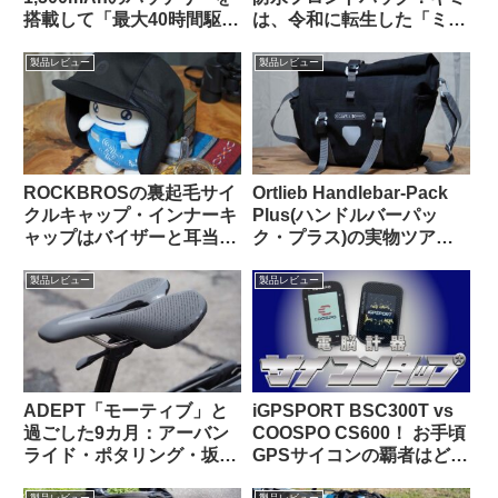
搭載して「最大40時間駆
は、令和に転生した「ミニ
動」を謳うリアビューレー
Oバッグ」…なのか？
ダーが爆誕！！【クーポン
製品レビュー
製品レビュー
あります】
ROCKBROSの裏起毛サイ
Ortlieb Handlebar-Pack
クルキャップ・インナーキ
Plus(ハンドルバーパッ
ャップはバイザーと耳当て
ク・プラス)の実物ツア
が便利。適度なハリがあり
ー：外観と仕様を観察して
冬の高強度ライドにも良し
みよう
製品レビュー
製品レビュー
ADEPT「モーティブ」と
iGPSPORT BSC300T vs
過ごした9カ月：アーバン
COOSPO CS600！ お手頃
ライド・ポタリング・坂道
GPSサイコンの覇者はどっ
と特に相性が良いショート
ちだ！？