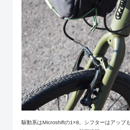
駆動系はMicroshiftの1×8。シフターは