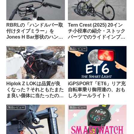
RBRLの「ハンドルバー取
Tern Crest (2025) 20イン
付けタイプミラー」を
チ小径車の紹介・ストック
Jones H Bar形状のハンド
パーツでのライドインプレ
ルに装着したら相性バッチ
ッション【ラブリーで楽し
リでした
い上質なミニベロ】
製品レビュー
製品レビュー
Hiplok Z LOKは品質が良
iGPSPORT「ET6」リア充
くなった？それともたまた
自転車乗り御用達の、おも
ま良い個体に当たったの
しろテールライト！
か…
製品レビュー
製品レビュー