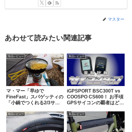
マスター
あわせて読みたい関連記事
製品レビュー
製品レビュー
マ・マー「早ゆで
iGPSPORT BSC300T vs
FineFast」スパゲッティの
COOSPO CS600！ お手頃
「小鍋でつくれる2/3サイ
GPSサイコンの覇者はどっ
ズ」は自転車旅行で大活躍
ちだ！？
【携行に便利・茹で時間は
製品レビュー
製品レビュー
3分】