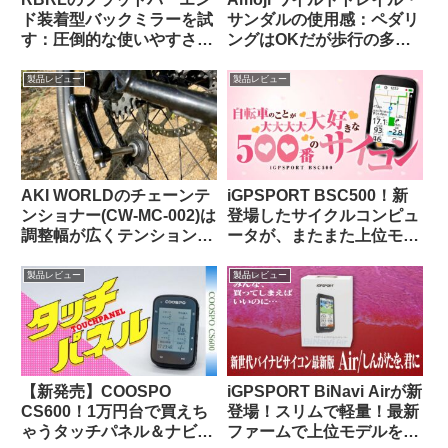
ド装着型バックミラーを試
サンダルの使用感：ペダリ
す：圧倒的な使いやすさと
ングはOKだが歩行の多い
高品質な視野に感動【すご
自転車キャンツーでは
い】
CROCSの快適さに及ばず
製品レビュー
製品レビュー
AKI WORLDのチェーンテ
iGPSPORT BSC500！新
ンショナー(CW-MC-002)は
登場したサイクルコンピュ
調整幅が広くテンションも
ータが、またまた上位モデ
申し分なし
ルを下剋上してきた件。
製品レビュー
製品レビュー
【新発売】COOSPO
iGPSPORT BiNavi Airが新
CS600！1万円台で買えち
登場！スリムで軽量！最新
ゃうタッチパネル＆ナビ対
ファームで上位モデルを下