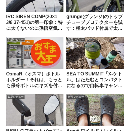
IRC SIREN COMP(20×1
grunge(グランジ)のトップ
3/8 37-451)の第一印象：特
チューブプロテクターを試
に太くないのに孫悟空気分
す：極太パッド付属で太め
を味わえる上質な乗り心地
のチューブにも対応可
（ガチ競技用の高級タイ
【rin project製品との比較
製品レビュー
製品レビュー
ヤ）【Tern Crest カスタマ
も】
イズ】
OsmaR（オスマ）ボトル
SEA TO SUMMIT「X-ケト
ホルダー！それは、もっと
ル」はたたむとコンパクト
も保冷ボトルにキズを付け
になるので自転車キャンツ
にくい（多分）ボトルホル
ーに持っていきやすいヤカ
ダー（のはず）！！
ン
製品レビュー
製品レビュー
RBRLのフラットバーエン
Amoji ワイルドトレイル・