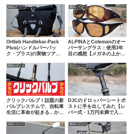
応GPSサイクルコンピュー
剋上！？
タの実力って、どんな感
製品レビュー
製品レビュー
じ？
Ortlieb Handlebar-Pack
ALPINAとColemanのオー
Plus(ハンドルバーパッ
バーサングラス：使用3年
ク・プラス)の実物ツア
目の感想【メガネの上から
ー：外観と仕様を観察して
かける 6000円 vs. 1600
みよう
円】
製品レビュー
製品レビュー
クリックバルブ！話題の新
DJCのドロッパーシートポ
バルブシステムで、自転車
ストに手を出してみた【レ
生活に革命が起きる…か
バー式・1万円未満で入門
な？
用としてはアリか】
製品レビュー
製品レビュー