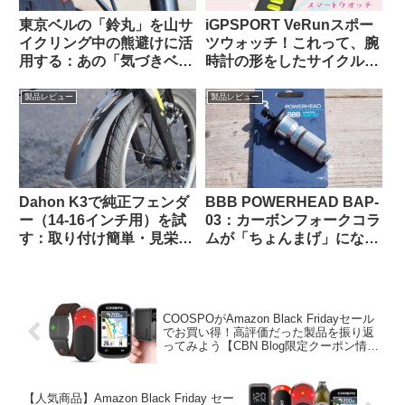
東京ベルの「鈴丸」を山サ
iGPSPORT VeRunスポー
イクリング中の熊避けに活
ツウォッチ！これって、腕
用する：あの「気づきベ
時計の形をしたサイクルコ
ル」を手元でオンオフでき
ンピュータなのでは…？
るようにした感じで超便利
製品レビュー
製品レビュー
Dahon K3で純正フェンダ
BBB POWERHEAD BAP-
ー（14-16インチ用）を試
03：カーボンフォークコラ
す：取り付け簡単・見栄え
ムが「ちょんまげ」になっ
良し。ラックとの共存はで
てしまったので導入してみ
きる？
た【ロングタイプのプレッ
シャープラグ】
COOSPOがAmazon Black Fridayセール
でお買い得！高評価だった製品を振り返
ってみよう【CBN Blog限定クーポン情報
あり】
【人気商品】Amazon Black Friday セー