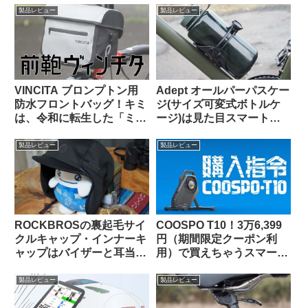
い】
製品レビュー
製品レビュー
VINCITA ブロンプトン用
Adept オールパーパスケー
防水フロントバッグ！キミ
ジ(サイズ可変式ボトルケ
は、令和に転生した「ミニ
ージ)は見た目スマートで
Oバッグ」…なのか？
カジュアルユースにも良し
【Bikase ABCケージとの
製品レビュー
製品レビュー
比較あり】
ROCKBROSの裏起毛サイ
COOSPO T10！3万6,399
クルキャップ・インナーキ
円（期間限定クーポン利
ャップはバイザーと耳当て
用）で買えちゃうスマート
が便利。適度なハリがあり
トレーナーって、使いもの
冬の高強度ライドにも良し
になるの？（なりまし
製品レビュー
製品レビュー
た！）