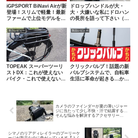
iGPSPORT BiNavi Airが新
ドロップハンドルが大・
登場！スリムで軽量！最新
大・大嫌いな私にドロハン
ファームで上位モデルを下
の長所を語って下さい（海
剋上！？
外掲示板から）
製品レビュー
製品レビュー
TOPEAK スーパーツーリ
クリックバルブ！話題の新
ストDX：これが使えない
バルブシステムで、自転車
バイク・これで使えないバ
生活に革命が起きる…か
ッグって存在するの？ と
な？
思えるほど万能なリアラッ
クの優等生
カメラのファインダーが夏の薄いジャー
ジに当たって少し不快・汗で結露する…
そんな悩みを解決するアクセサリー
【Artisan&Artist Easy Defender】
シマノのリアディレイラーのプーリーケ
ージが新品なのに曲がっています【よく