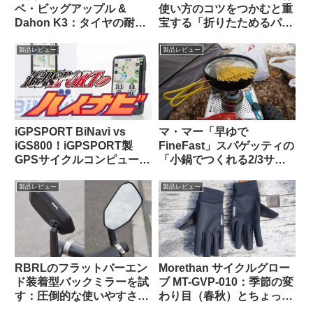
ベ・ビッグアップル &
使い方のコツをつかむと重
Dahon K3：タイヤの耐久
宝する「折りたためるパニ
性とリムへの影響はどうで
アバッグ」【買い出し・キ
あったか
ャンプ・輪行でも】
製品レビュー
製品レビュー
iGPSPORT BiNavi vs
マ・マー「早ゆで
iGS800！iGPSPORT製
FineFast」スパゲッティの
GPSサイクルコンピュータ
「小鍋でつくれる2/3サイ
の頂点はどっちだ？
ズ」は自転車旅行で大活躍
【携行に便利・茹で時間は
製品レビュー
製品レビュー
3分】
RBRLのフラットバーエン
Morethan サイクルグロー
ド装着型バックミラーを試
ブ MT-GVP-010：季節の変
す：圧倒的な使いやすさと
わり目（春秋）とちょっと
高品質な視野に感動【すご
だけ寒い日に便利