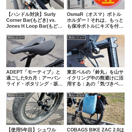
【ハンドル対決】Surly
OsmaR（オスマ）ボトル
Corner Bar(もどき) vs.
ホルダー！それは、もっと
Jones H Loop Bar(もど
も保冷ボトルにキズを付け
き) 私の中で勝利したの
にくい（多分）ボトルホル
は…
ダー（のはず）！！
製品レビュー
製品レビュー
ADEPT「モーティブ」と
東京ベルの「鈴丸」を山サ
過ごした9カ月：アーバン
イクリング中の熊避けに活
ライド・ポタリング・坂道
用する：あの「気づきベ
と特に相性が良いショート
ル」を手元でオンオフでき
ノーズサドル
るようにした感じで超便利
製品レビュー
製品レビュー
【使用5年目】シュワル
COBAGS BIKE ZAC 2.0は