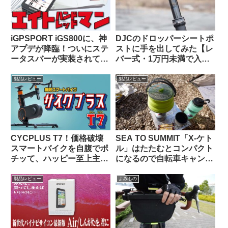
iGPSPORT iGS800に、神
DJCのドロッパーシートポ
アプデが降臨！ついにステ
ストに手を出してみた【レ
ータスバーが実装されて俺
バー式・1万円未満で入門
様大歓喜！！
用としてはアリか】
製品レビュー
製品レビュー
CYCPLUS T7！価格破壊
SEA TO SUMMIT「X-ケト
スマートバイクを自腹でポ
ル」はたたむとコンパクト
チッて、ハッピー至上主
になるので自転車キャンツ
義！
ーに持っていきやすいヤカ
ン
製品レビュー
よみもの