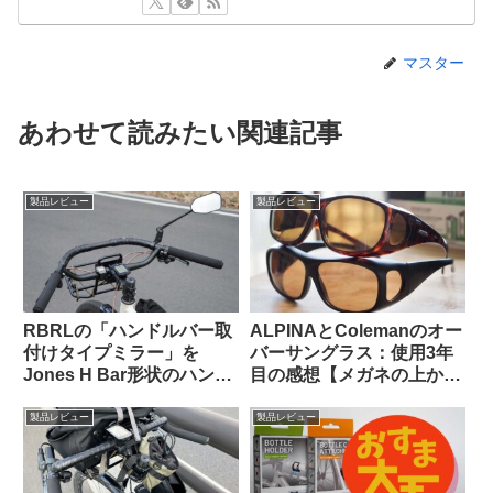
マスター
あわせて読みたい関連記事
製品レビュー
製品レビュー
RBRLの「ハンドルバー取
ALPINAとColemanのオー
付けタイプミラー」を
バーサングラス：使用3年
Jones H Bar形状のハンド
目の感想【メガネの上から
ルに装着したら相性バッチ
かける 6000円 vs. 1600
リでした
円】
製品レビュー
製品レビュー