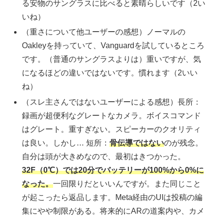
る安物のサングラスに比べると素晴らしいです（2い
いね）
（重さについて他ユーザーの感想）ノーマルの
Oakleyを持っていて、Vanguardを試しているところ
です。（普通のサングラスよりは）重いですが、気
になるほどの違いではないです。慣れます（2いい
ね）
（スレ主さんではないユーザーによる感想）長所：
録画が超便利なグレートなカメラ。ボイスコマンド
はグレート。重すぎない。スピーカーのクオリティ
は良い。しかし… 短所：
骨伝導ではない
のが残念。
自分は頭が大きめなので、最初はきつかった。
32F（0℃）では20分でバッテリーが100%から0%に
なった。
一回限りだといいんですが。また同じこと
が起こったら返品します。Meta経由のUIは投稿の編
集にやや制限がある。将来的にARの道案内や、カメ