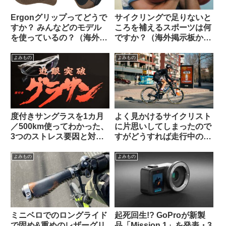
Ergonグリップってどうで
サイクリングで足りないと
すか？ みんなどのモデル
ころを補えるスポーツは何
を使っているの？（海外掲
ですか？（海外掲示板か
示板から）
ら）
よみもの
よみもの
度付きサングラスを1カ月
よく見かけるサイクリスト
／500km使ってわかった、
に片思いしてしまったので
3つのストレス要因と対策
すがどうすれば走行中の彼
不能な弱点とは？【ひとつ
を停められるでしょうか
は解決策あり】
（海外掲示板から）
よみもの
よみもの
ミニベロでのロングライド
起死回生!? GoProが新製
で固め&重めのレザーグリ
品「Mission 1」を発表・3