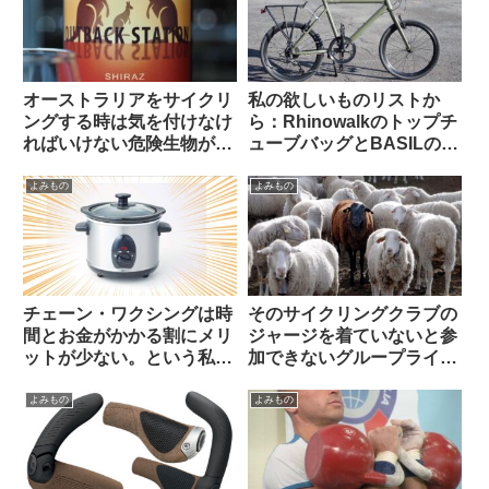
オーストラリアをサイクリ
私の欲しいものリストか
ングする時は気を付けなけ
ら：Rhinowalkのトップチ
ればいけない危険生物がい
ューブバッグとBASILのポ
る【ヒント・あれではな
ートランドフロントキャリ
い】
ア
よみもの
よみもの
チェーン・ワクシングは時
そのサイクリングクラブの
間とお金がかかる割にメリ
ジャージを着ていないと参
ットが少ない。という私の
加できないグループライド
考えを変えてみよ【カル
はあり？なし？（海外掲示
ト？】（海外掲示板から）
板から）
よみもの
よみもの