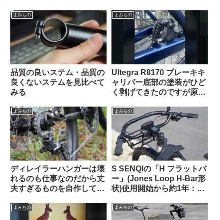
外掲示板から）
示板から）
よみもの
よみもの
品質の良いステム・品質の
Ultegra R8170 ブレーキキ
良くないステムを見比べて
ャリパー底部の塗装がひど
みる
く剥げてきたのですが原因
は何でしょうか（海外掲示
板から）【ガルバニック腐
よみもの
よみもの
食・異種金属接触腐食】
ディレイラーハンガーは壊
S SENQIの「H フラットバ
れるのも仕事なのだから丈
ー」(Jones Loop H-Bar形
夫すぎるものを自作しては
状)使用開始から約1年：両
いけない（海外掲示板か
サイドをカットして少し短
ら）
くしてみた
よみもの
よみもの