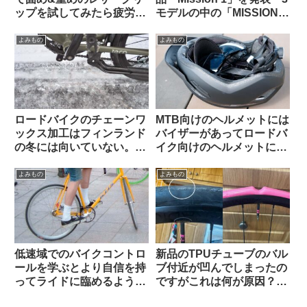
ップを試してみたら疲労が
モデルの中の「MISSION 1
少なかった【THEODORE
PRO ILS」はレンズ交換式
CYCLE GRIP】
でm43対応。でもこれって
よみもの
よみもの
誰向けのカメラなの？（海
外掲示板から）
ロードバイクのチェーンワ
MTB向けのヘルメットには
ックス加工はフィンランド
バイザーがあってロードバ
の冬には向いていない。大
イク向けのヘルメットにな
雨や砂泥等のウェット環境
いのは何故ですか（海外掲
でも弱い？（海外掲示板か
示板から）
よみもの
よみもの
ら）
低速域でのバイクコントロ
新品のTPUチューブのバル
ールを学ぶとより自信を持
ブ付近が凹んでしまったの
ってライドに臨めるように
ですがこれは何が原因？
なる（海外掲示板より）
（海外掲示板から）