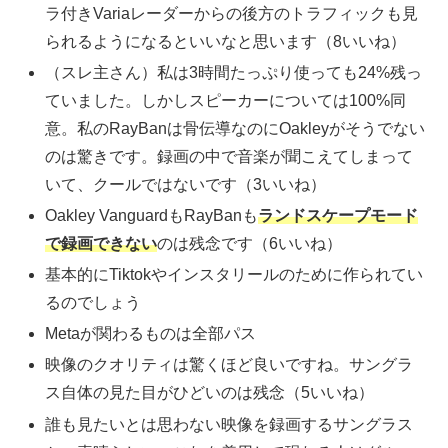
ラ付きVariaレーダーからの後方のトラフィックも見
られるようになるといいなと思います（8いいね）
（スレ主さん）私は3時間たっぷり使っても24%残っ
ていました。しかしスピーカーについては100%同
意。私のRayBanは骨伝導なのにOakleyがそうでない
のは驚きです。録画の中で音楽が聞こえてしまって
いて、クールではないです（3いいね）
Oakley VanguardもRayBanも
ランドスケープモード
で録画できない
のは残念です（6いいね）
基本的にTiktokやインスタリールのために作られてい
るのでしょう
Metaが関わるものは全部パス
映像のクオリティは驚くほど良いですね。サングラ
ス自体の見た目がひどいのは残念（5いいね）
誰も見たいとは思わない映像を録画するサングラス