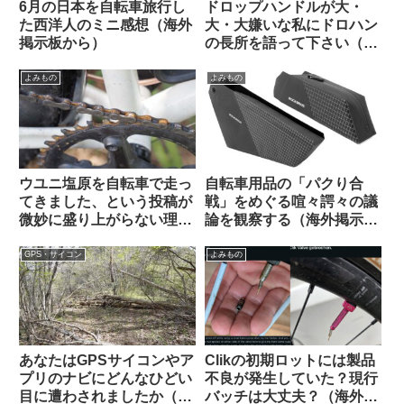
6月の日本を自転車旅行し
ドロップハンドルが大・
た西洋人のミニ感想（海外
大・大嫌いな私にドロハン
掲示板から）
の長所を語って下さい（海
外掲示板から）
よみもの
よみもの
ウユニ塩原を自転車で走っ
自転車用品の「パクり合
てきました、という投稿が
戦」をめぐる喧々諤々の議
微妙に盛り上がらない理由
論を観察する（海外掲示板
とは（海外掲示板から）
から）
GPS・サイコン
よみもの
あなたはGPSサイコンやア
Clikの初期ロットには製品
プリのナビにどんなひどい
不良が発生していた？現行
目に遭わされましたか（海
バッチは大丈夫？（海外掲