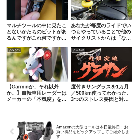
マルチツールの中に見たこ
あなたが毎度のライドでい
とないかたちのビットがあ
つもやっていることで他の
るんですがこれ何ですか？
サイクリストからは「なん
【滅多に使わないけどない
だこいつ」と思われていそ
と詰むやつ】
うなことを教えて下さい
よみもの
よみもの
【みんな違ってみんない
い】
【Garminか、それ以外
度付きサングラスを1カ月
か。】自転車用レーダーは
／500km使ってわかった、
メーカーの「本気度」を考
3つのストレス要因と対策
慮しながら選ぶべき？
不能な弱点とは？【ひとつ
Brytonは誤判定が多すぎ
は解決策あり】
る？（海外掲示板から）
Amazonの大型セールは本日最終日！お
買い得品をピックアップしてご紹介しま
す