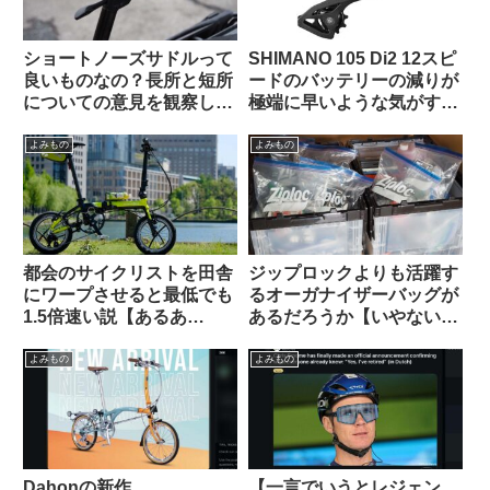
ショートノーズサドルって
SHIMANO 105 Di2 12スピ
良いものなの？長所と短所
ードのバッテリーの減りが
についての意見を観察して
極端に早いような気がする
みよう（海外掲示板から）
のですが普通でしょうか？
（海外掲示板から）
よみもの
よみもの
都会のサイクリストを田舎
ジップロックよりも活躍す
にワープさせると最低でも
るオーガナイザーバッグが
1.5倍速い説【あるあ
あるだろうか【いやない・
る？】
海外掲示板から】
よみもの
よみもの
Dahonの新作
【一言でいうとレジェン