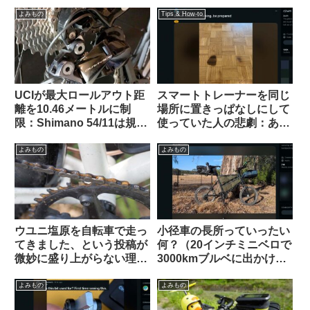
考えを変えてみよ【カル
外掲示板から）
ト？】（海外掲示板から）
よみもの
Tips & How-to
UCIが最大ロールアウト距
スマートトレーナーを同じ
離を10.46メートルに制
場所に置きっぱなしにして
限：Shimano 54/11は規定
使っていた人の悲劇：あな
内・SRAM 50/10はルール
たの家は大丈夫？（海外掲
違反にーー海外掲示板での
示板から）
よみもの
よみもの
意見を観察
ウユニ塩原を自転車で走っ
小径車の長所っていったい
てきました、という投稿が
何？（20インチミニベロで
微妙に盛り上がらない理由
3000kmブルベに出かけま
とは（海外掲示板から）
す、という海外掲示板での
スレッドから）
よみもの
よみもの