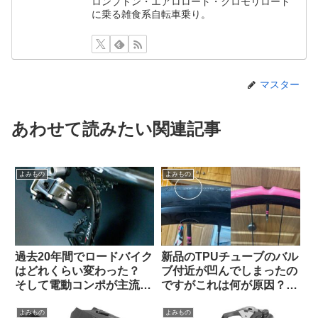
ロンプトン・エアロロード・クロモリロード
に乗る雑食系自転車乗り。
マスター
あわせて読みたい関連記事
よみもの
よみもの
過去20年間でロードバイク
新品のTPUチューブのバル
はどれくらい変わった？
ブ付近が凹んでしまったの
そして電動コンポが主流に
ですがこれは何が原因？
なった本当の理由とは（海
（海外掲示板から）
外掲示板でのオピニオン観
よみもの
よみもの