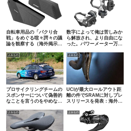
察）
自転車用品の「パクり合
数字によって俺は苦しみか
戦」をめぐる喧々諤々の議
ら解放され、より自由にな
論を観察する（海外掲示板
った。パワーメーター万
から）
歳！（海外掲示板から）
よみもの
よみもの
プロサイクリングチームの
UCIが最大ロールアウト距
スポンサーについて偽善的
離の件でSRAMに対しプレ
なことを言うのをやめなさ
スリリースを発表：海外サ
い（海外掲示板でのオピニ
イクリストの反応は？
オン観察）
よみもの
よみもの