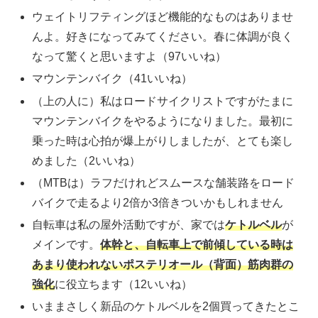
ウェイトリフティングほど機能的なものはありませ
んよ。好きになってみてください。春に体調が良く
なって驚くと思いますよ（97いいね）
マウンテンバイク（41いいね）
（上の人に）私はロードサイクリストですがたまに
マウンテンバイクをやるようになりました。最初に
乗った時は心拍が爆上がりしましたが、とても楽し
めました（2いいね）
（MTBは）ラフだけれどスムースな舗装路をロード
バイクで走るより2倍か3倍きついかもしれません
自転車は私の屋外活動ですが、家では
ケトルベル
が
メインです。
体幹と、自転車上で前傾している時は
あまり使われないポステリオール（背面）筋肉群の
強化
に役立ちます（12いいね）
いままさしく新品のケトルベルを2個買ってきたとこ