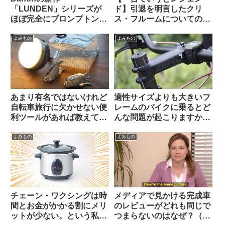
「LUNDEN」シリーズが
ド】引退を明言したクリ
ほぼ完全にブロンプトンな
ス・フルームについての海
見た目で海外で話題に
外掲示板での感想を観察す
【Brompton vs.
る
よみもの
よみもの
Brompnot 最終戦争へ】
あまり有名ではないけれど
適性サイズよりも大きいフ
自転車旅行に欠かせない便
レームのバイクに乗るとど
利ツールがあれば教えてく
んな問題が起こりますか
ださい（海外掲示板より）
（海外掲示板から）
よみもの
よみもの
チェーン・ワクシングは時
メディアで見かける完成車
間とお金がかかる割にメリ
のレビューがどれも同じで
ットが少ない。という私の
つまらないのはなぜ？（海