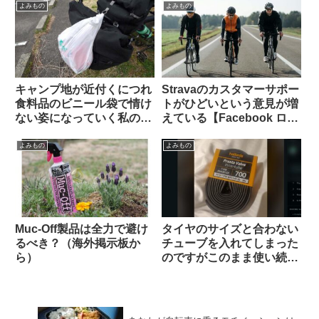
ら）
よみもの
よみもの
キャンプ地が近付くにつれ
Stravaのカスタマーサポー
食料品のビニール袋で情け
トがひどいという意見が増
ない姿になっていく私の愛
えている【Facebook ログ
車【自転車キャンツーある
イン】
ある】
よみもの
よみもの
Muc-Off製品は全力で避け
タイヤのサイズと合わない
るべき？（海外掲示板か
チューブを入れてしまった
ら）
のですがこのまま使い続け
ても問題ないですか？（海
外掲示板より）