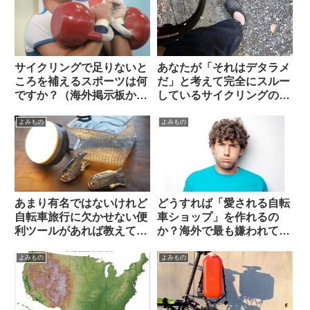
ら）
サイクリングで足りないと
あなたが「それはデタラメ
ころを補えるスポーツは何
だ」と考えて完全にスルー
ですか？（海外掲示板か
しているサイクリングの
ら）
「ルール」や固定観念は何
ですか（海外掲示板から）
よみもの
よみもの
あまり有名ではないけれど
どうすれば「愛される自転
自転車旅行に欠かせない便
車ショップ」を作れるの
利ツールがあれば教えてく
か？海外で最も嫌われてい
ださい（海外掲示板より）
る”condescending”な態
度に学ぶ（海外掲示板か
よみもの
よみもの
ら）