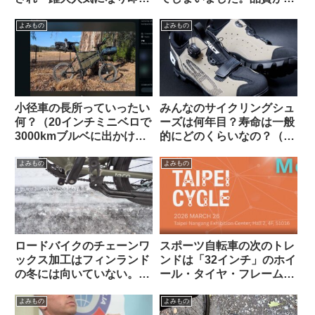
ソールドアウトに
ちているのでしょうか？
（海外掲示板から）
よみもの
よみもの
小径車の長所っていったい
みんなのサイクリングシュ
何？（20インチミニベロで
ーズは何年目？寿命は一般
3000kmブルベに出かけま
的にどのくらいなの？（海
す、という海外掲示板での
外掲示板から）
スレッドから）
よみもの
よみもの
ロードバイクのチェーンワ
スポーツ自転車の次のトレ
ックス加工はフィンランド
ンドは「32インチ」のホイ
の冬には向いていない。大
ール・タイヤ・フレームに
雨や砂泥等のウェット環境
なる？
でも弱い？（海外掲示板か
よみもの
よみもの