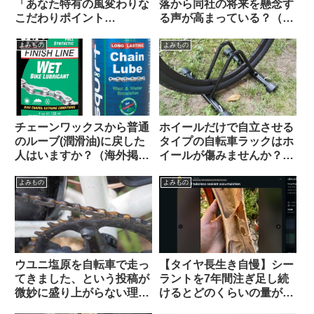
「あなた特有の風変わりな
落から同社の将来を懸念す
こだわりポイント
る声が高まっている？（海
(idiosyncrasy)」を教えて
外掲示板から）
ください（海外掲示板か
よみもの
よみもの
ら）
チェーンワックスから普通
ホイールだけで自立させる
のルーブ(潤滑油)に戻した
タイプの自転車ラックはホ
人はいますか？（海外掲示
イールが傷みませんか？
板から）
（海外掲示板&筆者の経験
から）Felgenkiller
よみもの
よみもの
ウユニ塩原を自転車で走っ
【タイヤ長生き自慢】シー
てきました、という投稿が
ラントを7年間注ぎ足し続
微妙に盛り上がらない理由
けるとどのくらいの量が溜
とは（海外掲示板から）
まるのか？（海外掲示板か