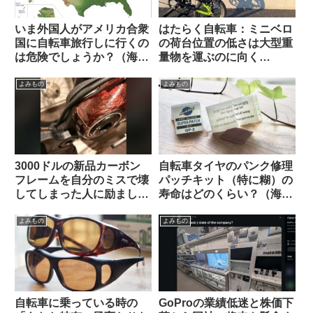
いま外国人がアメリカ合衆
はたらく自転車：ミニベロ
国に自転車旅行しに行くの
の荷台位置の低さは大型重
は危険でしょうか？（海外
量物を運ぶのに向く
掲示板から）
Dahon K3で灯油ポリタン
ク運んでみた
よみもの
よみもの
3000ドルの新品カーボン
自転車タイヤのパンク修理
フレームを自分のミスで壊
パッチキット（特に糊）の
してしまった人に励ましの
寿命はどのくらい？（海外
声が寄せられる（海外掲示
掲示板から）
板から）
よみもの
よみもの
自転車に乗っている時の
GoProの業績低迷と株価下