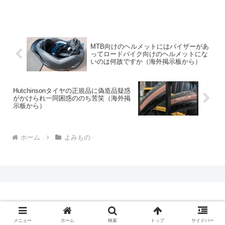
MTB向けのヘルメットにはバイザーがあ
ってロードバイク向けのヘルメットにな
いのは何故ですか（海外掲示板から）
Hutchinsonタイヤの正規品に偽造品疑惑
がかけられ一同困惑ののち苦笑（海外掲
示板から）
ホーム
よみもの
Copyright © 2009-2026 CBN Blog All Rights Reserved.
メニュー
ホーム
検索
トップ
サイドバー