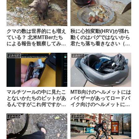
クマの数は世界的にも増え
秋に心拍変動(HRV)が揺れ
ている？ 北米MTBerたち
動くのはバグではないから
による報告を観察してみよ
君たち落ち着きなさい（海
う
外掲示板でのオピニオン観
察）
よみもの
よみもの
マルチツールの中に見たこ
MTB向けのヘルメットには
とないかたちのビットがあ
バイザーがあってロードバ
るんですがこれ何ですか？
イク向けのヘルメットにな
【滅多に使わないけどない
いのは何故ですか（海外掲
と詰むやつ】
示板から）
よみもの
よみもの