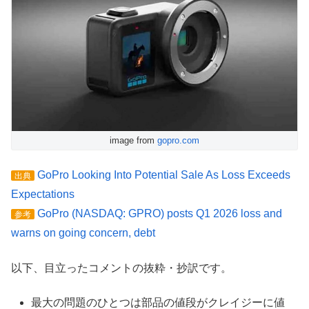
image from
gopro.com
GoPro Looking Into Potential Sale As Loss Exceeds
出典
Expectations
GoPro (NASDAQ: GPRO) posts Q1 2026 loss and
参考
warns on going concern, debt
以下、目立ったコメントの抜粋・抄訳です。
最大の問題のひとつは部品の値段がクレイジーに値