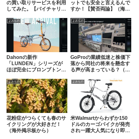
の買い取りサービスを利用
ットでも安全と言えるんで
してみた。【バイチャリ】
すか！【賛否両論】（海外
【ビチアモーレ】
掲示板から）
よみもの
よみもの
Dahonの新作
GoProの業績低迷と株価下
「LUNDEN」シリーズが
落から同社の将来を懸念す
ほぼ完全にブロンプトンな
る声が高まっている？（海
見た目で海外で話題に
外掲示板から）
【Brompton vs.
よみもの
よみもの
Brompnot 最終戦争へ】
花粉症がつらくても春のサ
米Walmartからわずか150
イクリングが大好きだ！
ドルのカーゴバイクが発売
（海外掲示板から）
され一躍大人気になり即日
ソールドアウトに