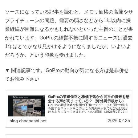
ソースになっている記事を読むと、メモリ価格の高騰やサ
プライチェーンの問題、需要の弱さなどから1年以内に操
業継続が困難になるかもしれないといった主旨のことが書
かれています。GoProの経営不振に関するニュースは過去
1年ほどでかなり見かけるようになりましたが、いよいよ
だろうか、という印象を受けました。
▼ 関連記事です。GoProの動向が気になる方は是非併せ
てお読み下さい
GoProの業績低迷と株価下落から同社の将来を懸
念する声が高まっている？（海外掲示板から）
GoProの業績低迷や株価の下落について、また同社の将来
を案ずるスレッドをこのところ海外掲示板でたびたび見か
けるようになってきました。つい3日前（2026年2月22
日）もそうしたスレッドを見かけたので、ご紹介します。
以下、スレ主さんによる質...
2026.02.25
blog.cbnanashi.net