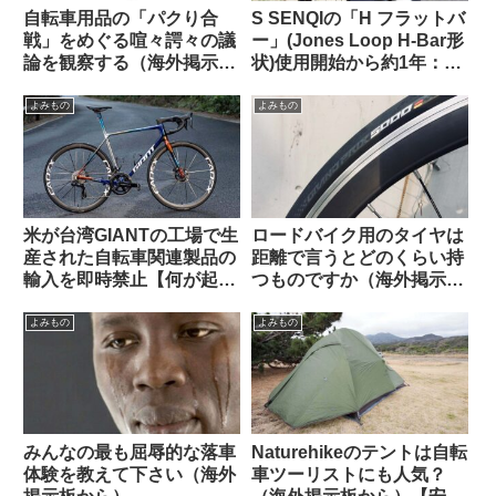
自転車用品の「パクり合
S SENQIの「H フラットバ
戦」をめぐる喧々諤々の議
ー」(Jones Loop H-Bar形
論を観察する（海外掲示板
状)使用開始から約1年：両
から）
サイドをカットして少し短
くしてみた
よみもの
よみもの
米が台湾GIANTの工場で生
ロードバイク用のタイヤは
産された自転車関連製品の
距離で言うとどのくらい持
輸入を即時禁止【何が起こ
つものですか（海外掲示板
っているの？】
より）
よみもの
よみもの
みんなの最も屈辱的な落車
Naturehikeのテントは自転
体験を教えて下さい（海外
車ツーリストにも人気？