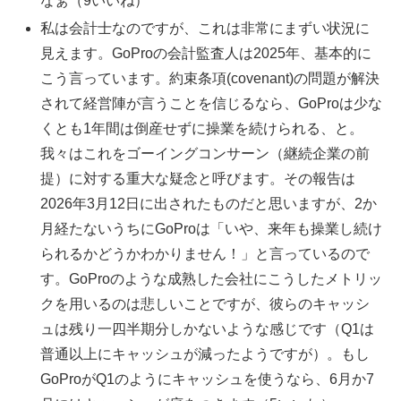
なぁ（9いいね）
私は会計士なのですが、これは非常にまずい状況に
見えます。GoProの会計監査人は2025年、基本的に
こう言っています。約束条項(covenant)の問題が解決
されて経営陣が言うことを信じるなら、GoProは少な
くとも1年間は倒産せずに操業を続けられる、と。
我々はこれをゴーイングコンサーン（継続企業の前
提）に対する重大な疑念と呼びます。その報告は
2026年3月12日に出されたものだと思いますが、2か
月経たないうちにGoProは「いや、来年も操業し続け
られるかどうかわかりません！」と言っているので
す。GoProのような成熟した会社にこうしたメトリッ
クを用いるのは悲しいことですが、彼らのキャッシ
ュは残り一四半期分しかないような感じです（Q1は
普通以上にキャッシュが減ったようですが）。もし
GoProがQ1のようにキャッシュを使うなら、6月か7