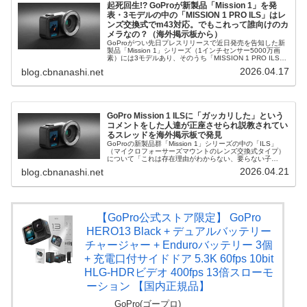
起死回生!? GoProが新製品「Mission 1」を発
表・3モデルの中の「MISSION 1 PRO ILS」はレ
ンズ交換式でm43対応。でもこれって誰向けのカ
メラなの？（海外掲示板から）
GoProがつい先日プレスリリースで近日発売を告知した新
製品「Mission 1」シリーズ（1インチセンサー5000万画
素）には3モデルあり、そのうち「MISSION 1 PRO ILS」
はレンズ交換式、なんとマイクロフォーサーズマウント
2026.04.17
blog.cbnanashi.net
の...
GoPro Mission 1 ILSに「ガッカリした」という
コメントをした人達が正座させられ説教されてい
るスレッドを海外掲示板で発見
GoProの新製品群「Mission 1」シリーズの中の「ILS」
（マイクロフォーサーズマウントのレンズ交換式タイプ）
について「これは存在理由がわからない、要らない子
だ！」というコメントが海外掲示板で溢れ返っている状況
2026.04.21
blog.cbnanashi.net
に憤慨したある人が「そ...
【GoPro公式ストア限定】 GoPro
HERO13 Black + デュアルバッテリー
チャージャー + Enduroバッテリー 3個
+ 充電口付サイドドア 5.3K 60fps 10bit
HLG-HDRビデオ 400fps 13倍スローモ
ーション 【国内正規品】
GoPro(ゴープロ)