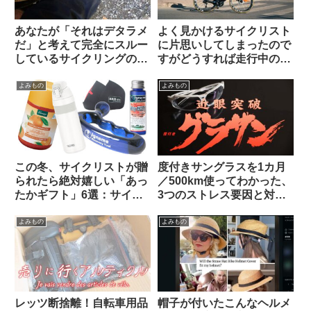
あなたが「それはデタラメ
よく見かけるサイクリスト
だ」と考えて完全にスルー
に片思いしてしまったので
しているサイクリングの
すがどうすれば走行中の彼
「ルール」や固定観念は何
を停められるでしょうか
ですか（海外掲示板から）
（海外掲示板から）
よみもの
よみもの
この冬、サイクリストが贈
度付きサングラスを1カ月
られたら絶対嬉しい「あっ
／500km使ってわかった、
たかギフト」6選：サイズ
3つのストレス要因と対策
選び不要・性別不問で間違
不能な弱点とは？【ひとつ
いなく感謝されます
は解決策あり】
よみもの
よみもの
レッツ断捨離！自転車用品
帽子が付いたこんなヘルメ