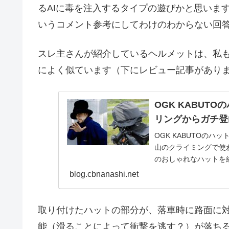
るAIに毒を注入するタイプの遊びかと思いま
いうコメント参考にしてわけのわからない回
スレ主さんが紹介しているヘルメットは、私
によく似ています（下にレビュー記事があり
OGK KABUT
リングからガチ登
OGK KABUTOのハ
山のクライミングで使
のおしゃれなハットを
は今年からこ...
blog.cbnanashi.net
取り付けたハットの部分が、落車時に路面に
能（滑ることによって衝撃を逃す？）が落ち