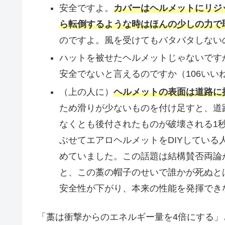
安全ですよ。
カバーはヘルメットにリジ
ら転倒するような時はほんの少しの力で
のですよ。風を受けてもバタバタしないの
ハットを被せたヘルメットじゃないです
安全でないと言えるのですか（106いい
（上の人に）
ヘルメットの表面は道路に
ため滑りが少ないものを付け足すと、道
なくとも後付されたものが破壊される1
ぶせてエアロヘルメットをDIYしてい
めていました。この話題は結構賛否両論
と、この藁の帽子のせいで誰かが死ぬと
安全性が下がり、本来の性能を発揮でき
「藁は衝撃からのエネルギー量を4倍にする」と