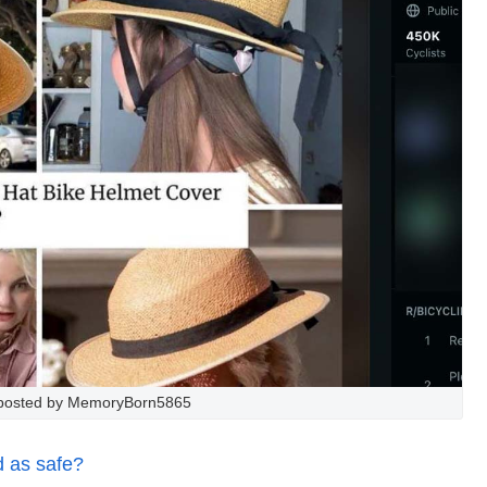
, posted by MemoryBorn5865
d as safe?