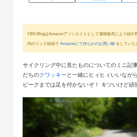
CBN BlogはAmazonアソシエイトとして適格販売によ
内のリンク経由で
Amazonにて何らかのお買い物
をしていた
サイクリング中に見たものについてのミニ記
だちの
クワッキー
と一緒にヒィヒィいいながら
ピークまでは足を付かないぞ！ キツいけど頑