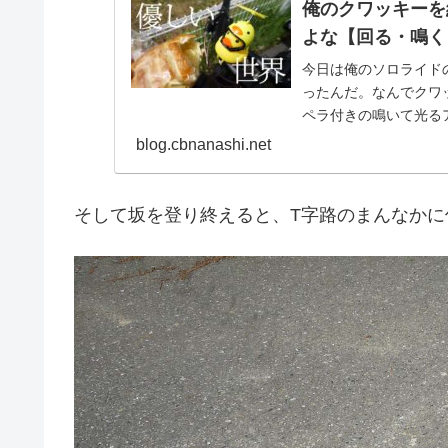
俺のクワッキーを
よな【回る・鳴く
今日は俺のソロライド
ったんだ。なんでクワ
ペラ付きの鳴いて光るア
は「自転車 ライ...
blog.cbnanashi.net
そして坂を登り終えると、T字路のまんなか