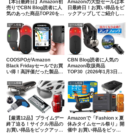
【本日最終日】Amazon初
Amazonの大型セールは本
売りでCBN Blog読者に人
日最終日！お買い得品をピ
気のあった商品TOP20をご
ックアップしてご紹介しま
紹介します
す
セール情報
セール情報
COOSPOがAmazon
CBN Blog読者に人気の
Black Fridayセールでお買
Amazon取扱商品
い得！高評価だった製品を
TOP30（2026年1月3日
振り返ってみよう【CBN
版）
Blog限定クーポン情報あ
セール情報
セール情報
り】
【厳選12品】プライムデー
Amazonで「Fashion x 夏
終了迫る！サイクル用品の
休みタイムセール祭り」開
お買い得品をピックアップ
催中 お買い得品をピック