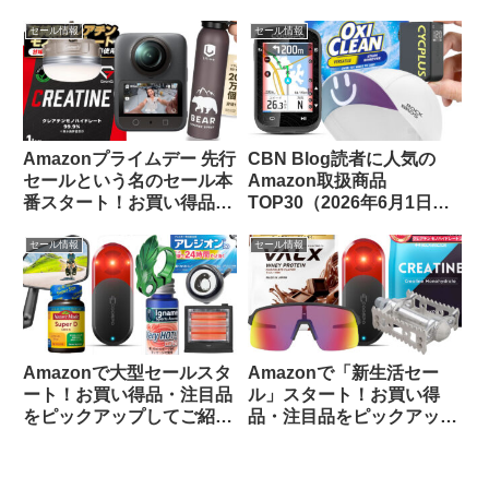
してみました
アップしてご紹介します
セール情報
セール情報
Amazonプライムデー 先行
CBN Blog読者に人気の
セールという名のセール本
Amazon取扱商品
番スタート！お買い得品を
TOP30（2026年6月1日
ピックアップしてご紹介し
版）
ます
セール情報
セール情報
Amazonで大型セールスタ
Amazonで「新生活セー
ート！お買い得品・注目品
ル」スタート！お買い得
をピックアップしてご紹介
品・注目品をピックアップ
します
してご紹介します