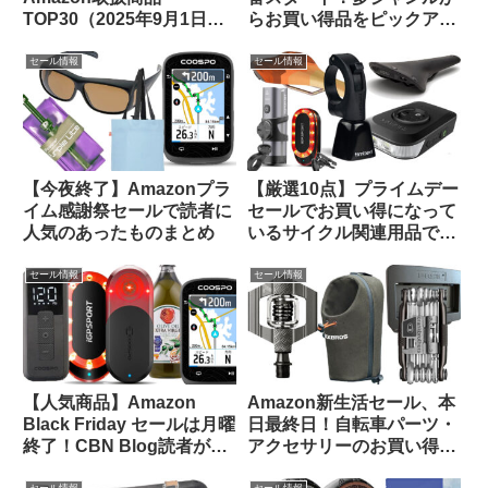
TOP30（2025年9月1日
らお買い得品をピックアッ
版）
プしてみました
セール情報
セール情報
【今夜終了】Amazonプラ
【厳選10点】プライムデー
イム感謝祭セールで読者に
セールでお買い得になって
人気のあったものまとめ
いるサイクル関連用品で未
紹介のものをピックアップ
してみました
セール情報
セール情報
【人気商品】Amazon
Amazon新生活セール、本
Black Friday セールは月曜
日最終日！自転車パーツ・
終了！CBN Blog読者が買
アクセサリーのお買い得品
ったものTOP 20をご紹介
をピックアップしてご紹介