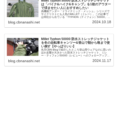
Millet Typhon 50000 防水ストレッチジャケット
は「バイク&ハイク&キャンプ」を1枚のアウター
で済ませたい人におすすめしたい
高機能アンダー「ドライナミック・メッシュ」シリーズで
サイクリストにも人気のMILLET（ミレー）。この記事で
は同社から出ている「TYPHON（ティフォン）50000」と
いう防水ストレッチジャケット（高機能レインウェア）を
2024.10.18
blog.cbnanashi.net
ご紹介します。レイン...
Millet Typhon 50000 防水ストレッチジャケット
を冬の自転車キャンツー&登山で朝から晩まで使
い倒す【やっぱりいい】
先月CBN Blogで紹介したところ登山用ウェアなのに思いの
ほか反響が大きかった防水ストレッチジャケット、ミレ
ー・ティフォン50000（レビュー）へのフォローアップ記
事です。筆者の直近の自転車ツーリング（登山入り）でも
2024.11.17
blog.cbnanashi.net
このティフォン5000...