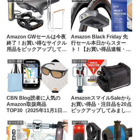
します
します
セール情報
セール情報
Amazon GWセールは今夜
Amazon Black Friday 先
終了！お買い得なサイクル
行セール本日からスター
用品をピックアップしてみ
ト！【お買い得品速報・
ました
11/21日版】
セール情報
セール情報
CBN Blog読者に人気の
AmazonスマイルSaleから
Amazon取扱商品
お買い得品・注目品を20点
TOP30（2025年11月1日
ピックアップしてみました
版）
【自転車用品・サプリ食
品】
セール情報
セール情報