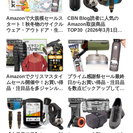
Amazonで大規模セールス
CBN Blog読者に人気の
タート！秋冬物のサイクル
Amazon取扱商品
ウェア・アウトドア・生活
TOP30（2026年3月1日
用品のお買い得品等をピッ
版）
クアップしてみました
セール情報
セール情報
Amazonでクリスマスタイ
プライム感謝祭セール最終
ムセール開催中！お買い得
日からお買い得品・注目品
品・注目品を多ジャンルか
を数点ピックアップしてみ
らピックアップしてご紹介
ました
します
セール情報
セール情報