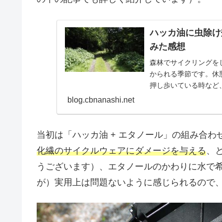
ハッカ油に虫除け
みた感想
森林でサイクリングを
かられる季節です。休
押し歩いている時など
できて鬱陶しいことこの上
blog.cbnanashi.net
当初は「ハッカ油 + エタノール」の組み合
化繊のサイクルウェアにダメージを与える
、
うございます）、エタノールのかわりに水で
が）実用上は問題ないように感じられるので