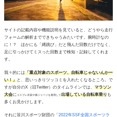
サイトの記載内容や機能説明を見ていると、どうやら走行
フォームの解析までできちゃうみたいです。腕時計なの
に！？ ほかにも「縄跳び」だと飛んだ回数だけでなく、
足に引っかけてミスった回数まで検知・記録してくれま
す。
我々的には
「重点対象のスポーツ、自転車じゃないんかー
い！」
と、思いっきりツッコミを入れたくなるところ。で
すが自分のX（旧Twitter）のタイムラインでは、
マラソン
大会
に
出場している自転車乗り
も
コスプレ衣装や痛ジャージを着用して
多くお見かけします。
それに笹川スポーツ財団の「
2022年SSF全国スポーツラ