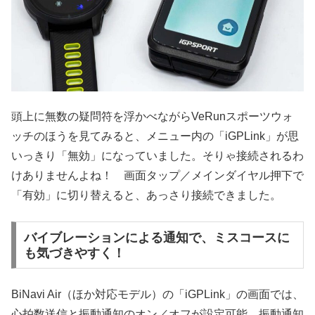
頭上に無数の疑問符を浮かべながらVeRunスポーツウォ
ッチのほうを見てみると、メニュー内の「iGPLink」が思
いっきり「無効」になっていました。そりゃ接続されるわ
けありませんよね！ 画面タップ／メインダイヤル押下で
「有効」に切り替えると、あっさり接続できました。
バイブレーションによる通知で、ミスコースに
も気づきやすく！
BiNavi Air（ほか対応モデル）の「iGPLink」の画面では、
心拍数送信と振動通知のオン／オフが設定可能。振動通知