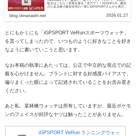
駄文はこちら！尻尾を振る！全力で！！2026年1月、横浜
のとある狭小集合住宅の一室にiGPSPORTさんから再び宅
配便が届きました。箱を開けると、そこに入っていたのは
「iGPSPOR...
2026.01.27
blog.cbnanashi.net
とにもかくにも「iGPSPORT VeRunスポーツウォッチ」
を貰ってしまったので、いつものように好きなことを好き
なように書いていこうと思います。
なお本稿の執筆にあたっては、公正で中立的な視点での記
載を心がけません。ブランドに対する好感度バイアスで、
偏りまくった眼によって記述されていることをお含み置き
ください。
あと私、某林檎ウォッチは所有していますが、最近ポケモ
ンのフェイスが好評なヤツは触ったことがありません。
iGPSPORT VeRun ランニングウォッ