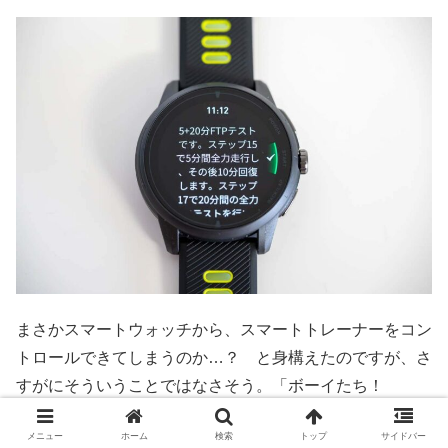
まさかスマートウォッチから、スマートトレーナーをコン
トロールできてしまうのか…？ と身構えたのですが、さ
すがにそういうことではなさそう。「ボーイたち！
VeRunスポーツウォッチの指示に従って、出力を調整す
メニュー
ホーム
検索
トップ
サイドバー
れば表記のトレーニングができるYO！」というガイド的