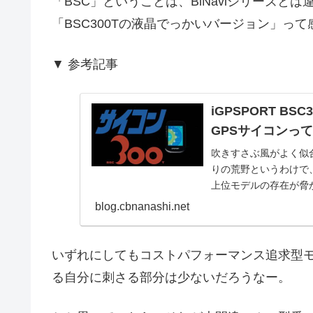
「BSC」ということは、BiNaviシリーズ
「BSC300Tの液晶でっかいバージョン」っ
▼ 参考記事
iGPSPORT B
GPSサイコンっ
吹きすさぶ風がよく似合
りの荒野というわけで
上位モデルの存在が脅
ナビゲーションや...
blog.cbnanashi.net
いずれにしてもコストパフォーマンス追求型
る自分に刺さる部分は少ないだろうなー。