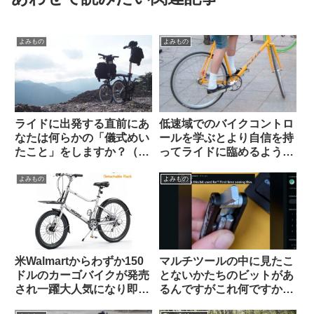
よみもの
よみもの
ライドに出発する直前にあ
低速域でのバイクコントロ
なたは何らかの「儀式めい
ールを学ぶとより自信を持
たこと」をしますか？（海
ってライドに臨めるように
外掲示板から）
なる（海外掲示板より）
よみもの
よみもの
米Walmartからわずか150
マルチツールの中に見たこ
ドルのカーゴバイクが発売
とないかたちのビットがあ
され一躍大人気になり即日
るんですがこれ何ですか？
ソールドアウトに
【滅多に使わないけどない