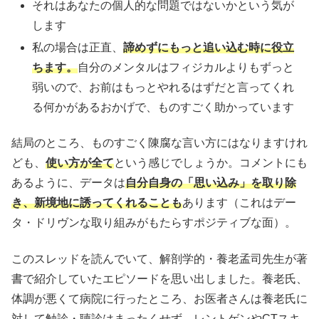
それはあなたの個人的な問題ではないかという気が
します
私の場合は正直、
諦めずにもっと追い込む時に役立
ちます。
自分のメンタルはフィジカルよりもずっと
弱いので、お前はもっとやれるはずだと言ってくれ
る何かがあるおかげで、ものすごく助かっています
結局のところ、ものすごく陳腐な言い方にはなりますけれ
ども、
使い方が全て
という感じでしょうか。コメントにも
あるように、データは
自分自身の「思い込み」を取り除
き、新境地に誘ってくれることも
あります（これはデー
タ・ドリヴンな取り組みがもたらすポジティブな面）。
このスレッドを読んでいて、解剖学的・養老孟司先生が著
書で紹介していたエピソードを思い出しました。養老氏、
体調が悪くて病院に行ったところ、お医者さんは養老氏に
対して触診・聴診はまったくせず、レントゲンやCTスキ