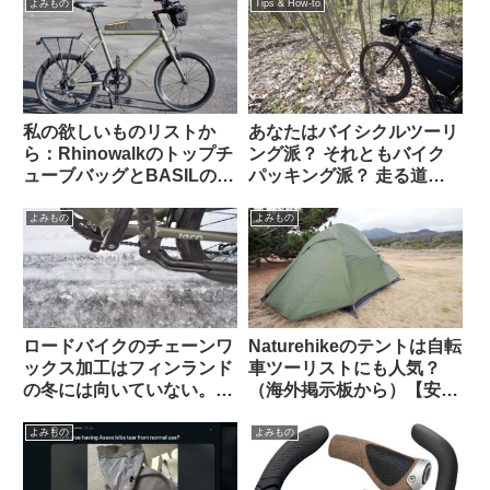
と詰むやつ】
よみもの
Tips & How-to
私の欲しいものリストか
あなたはバイシクルツーリ
ら：Rhinowalkのトップチ
ング派？ それともバイク
ューブバッグとBASILのポ
パッキング派？ 走る道の
ートランドフロントキャリ
タイプから自分に合った装
ア
備を考える
よみもの
よみもの
ロードバイクのチェーンワ
Naturehikeのテントは自転
ックス加工はフィンランド
車ツーリストにも人気？
の冬には向いていない。大
（海外掲示板から）【安
雨や砂泥等のウェット環境
い・丈夫・簡単・壊れても
でも弱い？（海外掲示板か
泣かない価格】
よみもの
よみもの
ら）