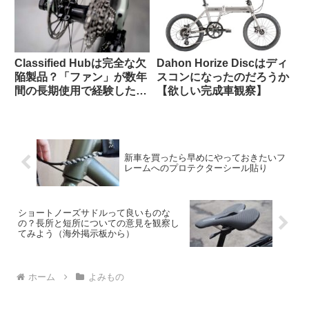
Classified Hubは完全な欠
Dahon Horize Discはディ
陥製品？「ファン」が数年
スコンになったのだろうか
間の長期使用で経験した
【欲しい完成車観察】
様々な問題（海外掲示板か
ら）
新車を買ったら早めにやっておきたいフ
レームへのプロテクターシール貼り
ショートノーズサドルって良いものな
の？長所と短所についての意見を観察し
てみよう（海外掲示板から）
ホーム
よみもの