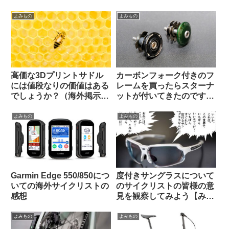
アドバイスに全俺が共感：
人間万事塞翁が馬
よみもの
よみもの
高価な3Dプリントサドル
カーボンフォーク付きのフ
には値段なりの価値はある
レームを買ったらスターナ
でしょうか？（海外掲示板
ットが付いてきたのですが
から）
使っても良いのでしょうか
（海外掲示板から）
よみもの
よみもの
Garmin Edge 550/850につ
度付きサングラスについて
いての海外サイクリストの
のサイクリストの皆様の意
感想
見を観察してみよう【みん
なちがって、みんない
い。】
よみもの
よみもの