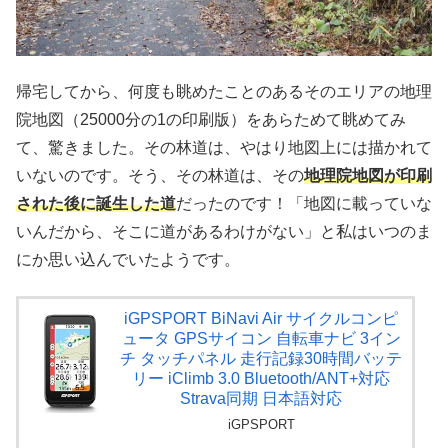
帰宅してから、何度も眺めたことのあるそのエリアの地理
院地図（25000分の1の印刷版）をあらためて眺めてみ
て、驚きました。その林道は、やはり地図上には描かれて
いないのです。そう、その林道は、その
地理院地図が印刷
された後に誕生した道
だったのです！「地図に載っていな
いんだから、そこに道があるわけがない」と私はいつのま
にか思い込んでいたようです。
iGPSPORT BiNavi Air サイクルコンピ
ュータ GPSサイコン 自転車ナビ 3イン
チ タッチパネル 走行記録30時間バッテ
リー iClimb 3.0 Bluetooth/ANT+対応
Strava同期 日本語対応
iGPSPORT