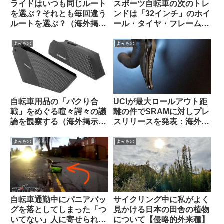
ライドはいつも同じルート
スポーツ自転車の次のトレ
を選ぶ？それとも毎回違う
ンドは「32インチ」のホイ
ルートを選ぶ？（海外掲示
ール・タイヤ・フレームに
板から）
なる？
よみもの
よみもの
自転車用品の「パクり合
UCIが最大ロールアウト距
戦」をめぐる喧々諤々の議
離の件でSRAMに対しプレ
論を観察する（海外掲示板
スリリースを発表：海外サ
から）
イクリストの反応は？
よみもの
よみもの
自転車通勤中にパニアバッ
サイクリング中に私がよく
グを落としてしまった「つ
見かける日本の田舎の植物
いてない」人に寄せられた
について【侵略的外来種】