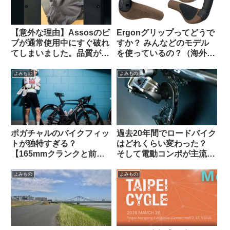
【意外な理由】Assosのビ
Ergonグリップってどうで
ブが通常使用中にすぐ破れ
すか？ みんなどのモデル
てしまいました。品質が落
を使っているの？（海外掲
ちているのでしょうか？
示板から）
（海外掲示板から）
よみもの
よみもの
ポガチャルのバイクフィッ
過去20年間でロードバイク
トが独特すぎる？
はどれくらい変わった？
【165mmクランクと前傾
そして電動コンポが主流に
サドル】
なった本当の理由とは（海
外掲示板でのオピニオン観
よみもの
よみもの
察）