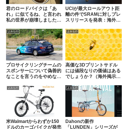
君のロードバイクは「あ
UCIが最大ロールアウト距
れ」に似てるね、と言われ
離の件でSRAMに対しプレ
私の世界が崩壊しました
スリリースを発表：海外サ
（海外掲示板から）
イクリストの反応は？
よみもの
よみもの
プロサイクリングチームの
高価な3Dプリントサドル
スポンサーについて偽善的
には値段なりの価値はある
なことを言うのをやめなさ
でしょうか？（海外掲示板
い（海外掲示板でのオピニ
から）
オン観察）
よみもの
よみもの
米Walmartからわずか150
Dahonの新作
ドルのカーゴバイクが発売
「LUNDEN」シリーズが