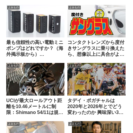
はあり？なし？（海外掲示
（海外掲示板から）
板から）
よみもの
よみもの
最も信頼性の高い電動ミニ
コンタクトレンズから度付
ポンプはどれですか？（海
きサングラスに乗り換えた
外掲示板から）
ら、想像以上に具合がよか
【CYCPLUS / Muc Off /
った話。
Silca / Fanttik / Trek /
よみもの
よみもの
Fumpa Pumpa】
UCIが最大ロールアウト距
タデイ・ポガチャルは
離を10.46メートルに制
2020年と2026年とでどう
限：Shimano 54/11は規定
変わったのか 興味深い3つ
内・SRAM 50/10はルール
の考察を読む（海外掲示板
違反にーー海外掲示板での
から）
よみもの
よみもの
意見を観察