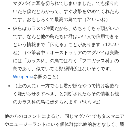
マグパイに耳を切られてしまいました。でも振り向
いたら僕だとわかって、すぐ攻撃をやめてくれたん
です。おもしろくて最高の鳥です（74いいね）
彼らはカラスの仲間だから、めちゃくちゃ頭がいい
です、なんと他の鳥たちに君はいい人で信用できる
という情報まで「伝える」ことがあります（12いい
ね）（※筆者中：オーストラリアのマグパイは実際
には「カラス科」の鳥ではなく「フエガラス科」の
鳥であり、似ていても類縁関係はないそうです。
Wikipedia
参照のこと）
（上の人に）一方でもし君が嫌なやつで情け容赦な
く嫌がらせをすべき、と判断されたらその情報も他
のカラス科の鳥に伝えられます（5いいね）
他の方のコメントによると、同じマグパイでもタスマニア
やニュージーランドにいる個体群は比較的おとなしく、襲