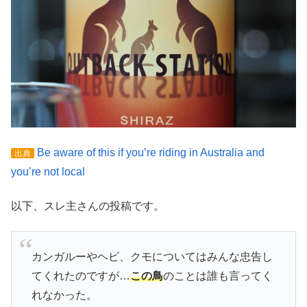
Be aware of this if you’re riding in Australia and
出典
you’re not local
以下、スレ主さんの投稿です。
カンガルーやヘビ、クモについてはみんな忠告し
てくれたのですが…
この鳥
のことは誰も言ってく
れなかった。