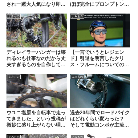
され一躍大人気になり即日
ほぼ完全にブロンプトンな
ソールドアウトに
見た目で海外で話題に
【Brompton vs.
よみもの
よみもの
Brompnot 最終戦争へ】
ディレイラーハンガーは壊
【一言でいうとレジェン
れるのも仕事なのだから丈
ド】引退を明言したクリ
夫すぎるものを自作しては
ス・フルームについての海
いけない（海外掲示板か
外掲示板での感想を観察す
ら）
る
よみもの
よみもの
ウユニ塩原を自転車で走っ
過去20年間でロードバイク
てきました、という投稿が
はどれくらい変わった？
微妙に盛り上がらない理由
そして電動コンポが主流に
とは（海外掲示板から）
なった本当の理由とは（海
外掲示板でのオピニオン観
よみもの
よみもの