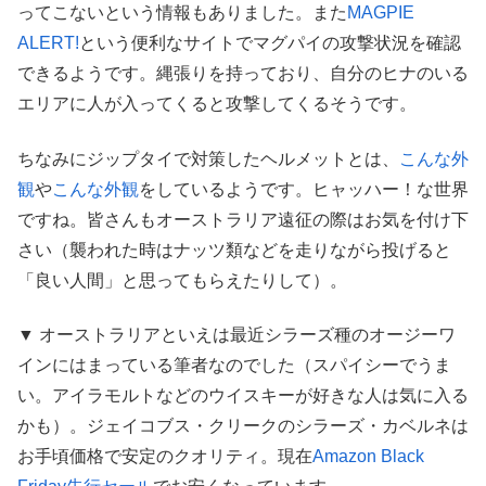
ってこないという情報もありました。また
MAGPIE
ALERT!
という便利なサイトでマグパイの攻撃状況を確認
できるようです。縄張りを持っており、自分のヒナのいる
エリアに人が入ってくると攻撃してくるそうです。
ちなみにジップタイで対策したヘルメットとは、
こんな外
観
や
こんな外観
をしているようです。ヒャッハー！な世界
ですね。皆さんもオーストラリア遠征の際はお気を付け下
さい（襲われた時はナッツ類などを走りながら投げると
「良い人間」と思ってもらえたりして）。
▼ オーストラリアといえは最近シラーズ種のオージーワ
インにはまっている筆者なのでした（スパイシーでうま
い。アイラモルトなどのウイスキーが好きな人は気に入る
かも）。ジェイコブス・クリークのシラーズ・カベルネは
お手頃価格で安定のクオリティ。現在
Amazon Black