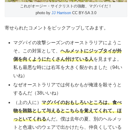
これがオージー・サイクリストの強敵、マグパイだ！
photo by
JJ Harrison
CC BY-SA 3.0
寄せられたコメントをピックアップしてみます。
マグパイの攻撃シーズンのオーストラリアにようこ
そ。この対策として、
ヘルメットにジップタイが外
側を向くようにたくさん付けている人
を見ますよ。
私も最悪な時には右耳を大きく裂かれました（94い
いね）
なぜオーストラリアでは何もかもが俺達を殺そうと
するんだ（38いいね）
（上の人に）
マグパイのおもしろいところは、食べ
物を賄賂として与えるとこちらを覚えてくれて、ほ
っといてくれる
んだ。僕は去年の夏、別のヘルメッ
トと色違いのウェアで出かけたら、仲良くしている