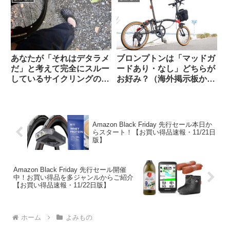
察）
あなたが「それはデタラメ
ブロンプトンは「マッドガ
だ」と考えて完全にスルー
ードあり・なし」どちらが
しているサイクリングの
お好み？（海外掲示板か
「ルール」や固定観念は何
ら）
ですか（海外掲示板から）
Amazon Black Friday 先行セール本日か
らスタート！【お買い得品速報・11/21日
版】
Amazon Black Friday 先行セール開催
中！お買い得品を多ジャンルからご紹介
【お買い得品速報・11/22日版】
ホーム
よみもの