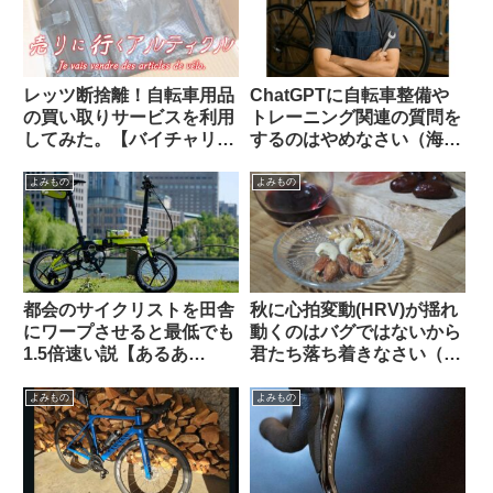
レッツ断捨離！自転車用品
ChatGPTに自転車整備や
の買い取りサービスを利用
トレーニング関連の質問を
してみた。【バイチャリ】
するのはやめなさい（海外
【ビチアモーレ】
掲示板でのオピニオン観
察）
よみもの
よみもの
都会のサイクリストを田舎
秋に心拍変動(HRV)が揺れ
にワープさせると最低でも
動くのはバグではないから
1.5倍速い説【あるあ
君たち落ち着きなさい（海
る？】
外掲示板でのオピニオン観
察）
よみもの
よみもの