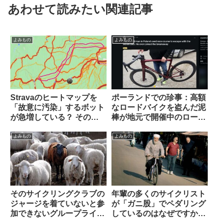
あわせて読みたい関連記事
よみもの
よみもの
Stravaのヒートマップを
ポーランドでの珍事：高額
「故意に汚染」するボット
なロードバイクを盗んだ泥
が急増している？ その背
棒が地元で開催中のロード
後にいるのは…（海外掲示
レースに紛れ込み一時プロ
板から）
トンの先頭を引いてしまう
よみもの
よみもの
そのサイクリングクラブの
年輩の多くのサイクリスト
ジャージを着ていないと参
が「ガニ股」でペダリング
加できないグループライド
しているのはなぜですか