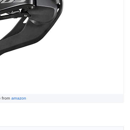
e from
amazon