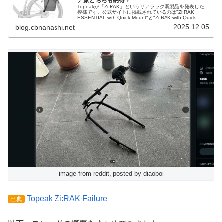
ア派どちらも納得？
Topeakが「Zi:RAK」というリアラック新製品を発表した
模様です。公式サイトに掲載されているのは"Zi:RAK
ESSENTIAL with Quick-Mount"と"Zi:RAK with Quick-
Mount"の2製品。パニア...
2025.12.05
blog.cbnanashi.net
image from reddit, posted by diaoboi
Topeak Zi:RAK Failure
出典