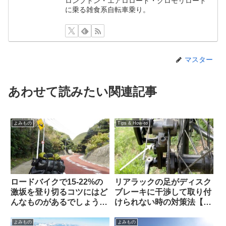
ロンプトン・エアロロード・クロモリロード
に乗る雑食系自転車乗り。
マスター
あわせて読みたい関連記事
よみもの
Tips & How-to
ロードバイクで15-22%の
リアラックの足がディスク
激坂を登り切るコツにはど
ブレーキに干渉して取り付
んなものがあるでしょう
けられない時の対策法【大
か？（海外掲示板から）
体なんとかなる】
よみもの
よみもの