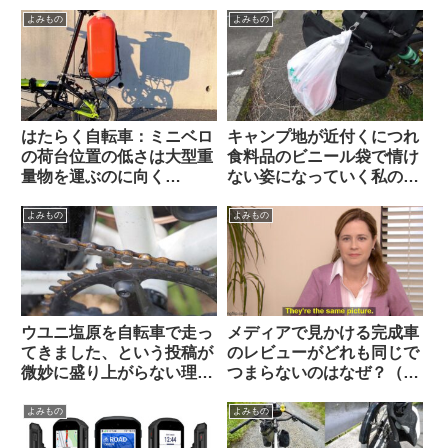
考えを変えてみよ【カル
トとデメリット】
ト？】（海外掲示板から）
よみもの
よみもの
はたらく自転車：ミニベロ
キャンプ地が近付くにつれ
の荷台位置の低さは大型重
食料品のビニール袋で情け
量物を運ぶのに向く
ない姿になっていく私の愛
Dahon K3で灯油ポリタン
車【自転車キャンツーある
ク運んでみた
ある】
よみもの
よみもの
ウユニ塩原を自転車で走っ
メディアで見かける完成車
てきました、という投稿が
のレビューがどれも同じで
微妙に盛り上がらない理由
つまらないのはなぜ？（海
とは（海外掲示板から）
外掲示板から）
よみもの
よみもの