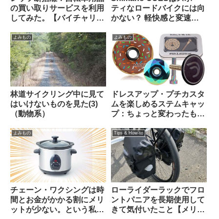
の買い取りサービスを利用
ティなロードバイクには向
してみた。【バイチャリ】
かない？ 軽快感と変速の
【ビチアモーレ】
速さではSoraにも劣る？
（海外掲示板から）
よみもの
よみもの
林道サイクリング中に見て
ドレスアップ・プチカスタ
はいけないものを見た(3)
ムを楽しめるステムキャッ
（動物系）
プ：ちょっと変わったもの
を10品セレクトしてみまし
た【ギフトにも好適】
よみもの
Tips & How-to
チェーン・ワクシングは時
ローライダーラックでフロ
間とお金がかかる割にメリ
ントパニアを長期使用して
ットが少ない。という私の
きて気付いたこと【メリッ