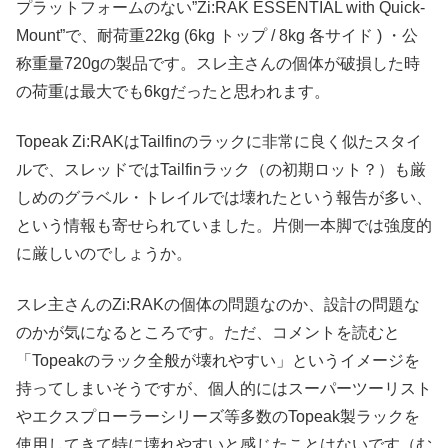
プラットフォームのない”Zi:RAK ESSENTIAL with Quick-
Mount”で、耐荷重22kg (6kg トップ / 8kg 各サイド ) ・公
称重量720gの製品です。スレ主さんの個体が破損した時
の荷重は最大でも6kgだったと思われます。
Topeak Zi:RAKはTailfinのラックに非常に良く似たスタイ
ルで、スレッドではTailfinラック（の初期ロット？）も厳
しめのグラベル・トレイルでは壊れたという報告が多い、
という情報も寄せられていました。片側一本脚では強度的
に厳しいのでしょうか。
スレ主さんのZi:RAKの個体の問題なのか、設計の問題な
のかが気になるところです。ただ、コメントを読むと
「Topeakのラック全般が壊れやすい」というイメージを
持ってしまいそうですが、個人的にはスーパーツーリスト
やエクスプローラーシリーズ等多数のTopeak製ラックを
使用してきて特に壊れやすいと感じたことはないです（む