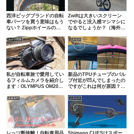
西洋ビッグブランドの自転
Zwiftは大きいスクリーン
車パーツを買う意味はもう
でやると没入感マシマシに
ない？ Zippホイールの生
なるでしょうか？（海外掲
涯製品保証を拒否された人
示板から）
の経緯報告が大きい話題に
カメラ関連
よみもの
私が自転車旅で愛用してい
新品のTPUチューブのバル
るフィルムカメラを紹介し
ブ付近が凹んでしまったの
ます：OLYMPUS OM2000
ですがこれは何が原因？
/ G.ZUIKO AUTO-W 28mm
（海外掲示板から）
F3.5
よみもの
よみもの
レッツ断捨離！自転車用品
Shimano CUESはスポー