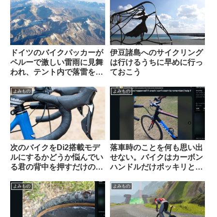
ドイツのバイクパッカーが
伊豆諸島へのサイクリング
ペルーで激しい雷雨に見舞
は行けるうちに早めに行っ
われ、テント内で落雷を受
ておこう
けて亡くなる（海外掲示板
から）
よみもの
よみもの
次のバイクをDi2搭載モデ
落車時のことを何も思い出
ルにするかどうか悩んでい
せない。バイクはカーボン
る君の背中を押すだけのコ
ハンドルだけポッキリと。
メントを集めてみた
何が原因だったのでしょ
う？（海外掲示板から）
よみもの
よみもの