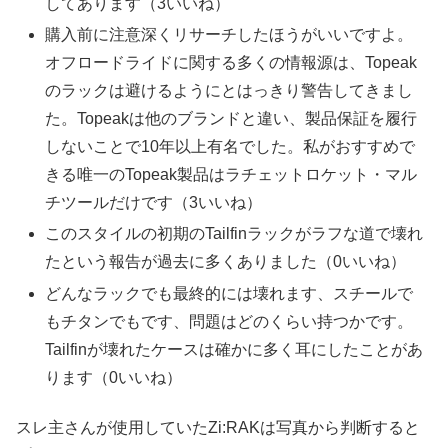
してあります（3いいね）
購入前に注意深くリサーチしたほうがいいですよ。
オフロードライドに関する多くの情報源は、Topeak
のラックは避けるようにとはっきり警告してきまし
た。Topeakは他のブランドと違い、製品保証を履行
しないことで10年以上有名でした。私がおすすめで
きる唯一のTopeak製品はラチェットロケット・マル
チツールだけです（3いいね）
このスタイルの初期のTailfinラックがラフな道で壊れ
たという報告が過去に多くありました（0いいね）
どんなラックでも最終的には壊れます、スチールで
もチタンでもです、問題はどのくらい持つかです。
Tailfinが壊れたケースは確かに多く耳にしたことがあ
ります（0いいね）
スレ主さんが使用していたZi:RAKは写真から判断すると