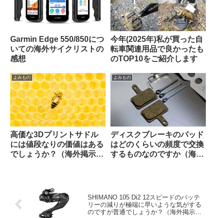
Garmin Edge 550/850につ
今年(2025年)私が買った自
いての海外サイクリストの
転車関連用品で良かったも
感想
のTOP10をご紹介します
よみもの
よみもの
高価な3Dプリントサドル
ディスクブレーキのパッド
には値段なりの価値はある
はどのくらいの頻度で交換
でしょうか？（海外掲示板
するものなのですか（海外
から）
掲示板から）
SHIMANO 105 Di2 12スピードのバッテ
リーの減りが極端に早いような気がする
のですが普通でしょうか？（海外掲示板