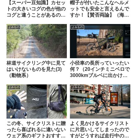
【スーパー豆知識】カセッ
帽子が付いたこんなヘルメ
トの大きいコグの色が他の
ットでも安全と言えるんで
コグと違うことがあるのは
すか！【賛否両論】（海外
なぜですか
掲示板から）
よみもの
よみもの
林道サイクリング中に見て
小径車の長所っていったい
はいけないものを見た(3)
何？（20インチミニベロで
（動物系）
3000kmブルベに出かけま
す、という海外掲示板での
スレッドから）
よみもの
よみもの
この冬、サイクリストに贈
よく見かけるサイクリスト
ったら喜ばれるに違いない
に片思いしてしまったので
ウェア系のギフトおすすめ
すがどうすれば走行中の彼