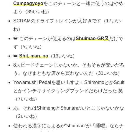
Campagyoyo
をこのチェーンと一緒に使うのはやめ
よう（35いいね）
SCRAMのドライブトレインが大好きです（17いい
ね）
👑 このチェーンが使えるのは
Shuimao-GR又
だけで
す（5いいね）
👑
Shit, man, no
（13いいね）
8スピードチェーンじゃないか。そもそもが安いだろ
う。なぜまともな店から買わないんだ（31いいね）
Yowamushi Pedalを思い出すよ！ShimomoとかScult
とかインチキサイクリングブランドだらけだった 笑
（7いいね）
あ、それはShimengとShunanのいとこじゃないかな
（2いいね）
使われる漢字にもよるが”shuimao”が「睡帽」ならナ