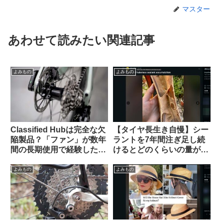
マスター
あわせて読みたい関連記事
よみもの
よみもの
Classified Hubは完全な欠
【タイヤ長生き自慢】シー
陥製品？「ファン」が数年
ラントを7年間注ぎ足し続
間の長期使用で経験した
けるとどのくらいの量が溜
様々な問題（海外掲示板か
まるのか？（海外掲示板か
ら）
ら）
よみもの
よみもの