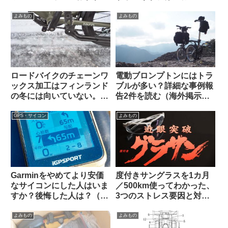
3選【筆者使用経験のある
を停められるでしょうか
ものから】
（海外掲示板から）
よみもの
よみもの
ロードバイクのチェーンワ
電動ブロンプトンにはトラ
ックス加工はフィンランド
ブルが多い？詳細な事例報
の冬には向いていない。大
告2件を読む（海外掲示板
雨や砂泥等のウェット環境
から）
でも弱い？（海外掲示板か
GPS・サイコン
よみもの
ら）
Garminをやめてより安価
度付きサングラスを1カ月
なサイコンにした人はいま
／500km使ってわかった、
すか？後悔した人は？（海
3つのストレス要因と対策
外掲示板から）【COROS /
不能な弱点とは？【ひとつ
iGPSportの最新評価】
は解決策あり】
よみもの
よみもの