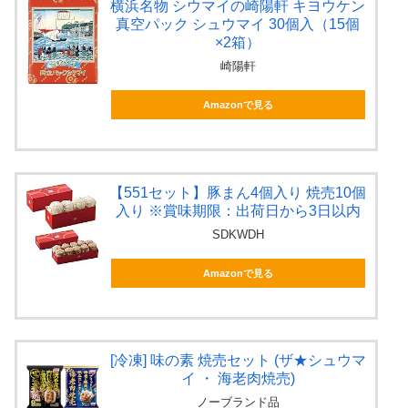
横浜名物 シウマイの崎陽軒 キヨウケン
真空パック シュウマイ 30個入（15個
×2箱）
崎陽軒
Amazonで見る
【551セット】豚まん4個入り 焼売10個
入り ※賞味期限：出荷日から3日以内
SDKWDH
Amazonで見る
[冷凍] 味の素 焼売セット (ザ★シュウマ
イ ・ 海老肉焼売)
ノーブランド品