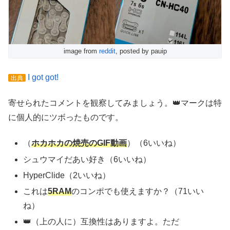
image from
reddit
, posted by pauip
I got got!
出典
寄せられたコメントを観察してみましょう。👑マークは特
に個人的にツボったものです。
（
ホカホカの焼売のGIF動画
）（6いいね）
シュウマイだあい好き（6いいね）
HyperClide（2いいね）
これは
5RAM
のコンポでも使えますか？（71いい
ね）
👑（上の人に）互換性はありますよ。ただ