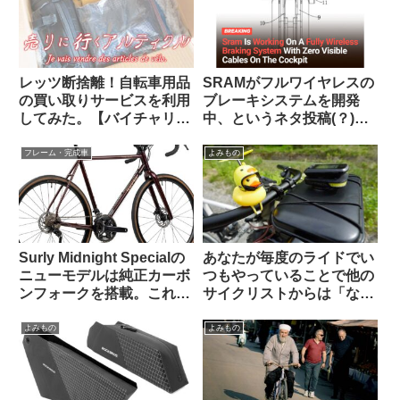
レッツ断捨離！自転車用品
SRAMがフルワイヤレスの
の買い取りサービスを利用
ブレーキシステムを開発
してみた。【バイチャリ】
中、というネタ投稿(？)に
【ビチアモーレ】
ついての海外サイクリスト
の反応【おもしろコメン
フレーム・完成車
よみもの
ト】
Surly Midnight Specialの
あなたが毎度のライドでい
ニューモデルは純正カーボ
つもやっていることで他の
ンフォークを搭載。これで
サイクリストからは「なん
55万円は高い？普通？
だこいつ」と思われていそ
うなことを教えて下さい
よみもの
よみもの
【みんな違ってみんない
い】