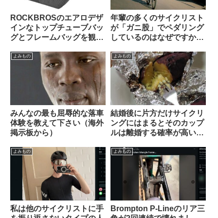
ROCKBROSのエアロデザ
年輩の多くのサイクリスト
インなトップチューブバッ
が「ガニ股」でペダリング
グとフレームバッグを観察
しているのはなぜですか
してみよう
（海外掲示板から）
よみもの
よみもの
みんなの最も屈辱的な落車
結婚後に片方だけサイクリ
体験を教えて下さい（海外
ングにはまるとそのカップ
掲示板から）
ルは離婚する確率が高い？
（海外掲示板から）
よみもの
よみもの
私は他のサイクリストに手
Brompton P-Lineのリア三