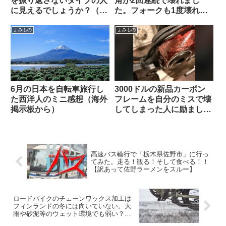
を振り返さないタイプの人
角が2回連続で壊れまし
に見えるでしょうか？（海
た。フォークも1度壊れま
外掲示板から）
した【原因は設計か製造
か？】（海外掲示板から）
よみもの
よみもの
6月の日本を自転車旅行し
3000ドルの新品カーボン
た西洋人のミニ感想（海外
フレームを自分のミスで壊
掲示板から）
してしまった人に励ましの
声が寄せられる（海外掲示
板から）
高速バス輪行で「栃木県佐野市」に行っ
てみた。走る！観る！そして食べる！！
【訳あって佐野ラーメンをスルー】
ロードバイクのチェーンワックス加工は
フィンランドの冬には向いていない。大
雨や砂泥等のウェット環境でも弱い？
（海外掲示板から）