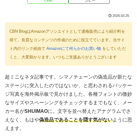
LINE
コピー
2026.03.25
CBN BlogはAmazonアソシエイトとして適格販売により紹介料を
得て、良質なコンテンツの作成のために役立てています。当サイ
ト内のリンク経由で
Amazonにて何らかのお買い物
をしていただ
くと、大変助かります。いつもご支援ありがとうございます
超ミニなネタ記事です。シマノチェーンの偽造品が新たな
ステージに突入したのではないか、と思わされるパッケー
ジ写真を海外掲示板で見かけました。各種フォントの微妙
なサイズやスペーシングをチェックするまでもなく、メー
カー名が
SHUIMAO
に。文字を並べ替えたアナグラムでさ
えなく、もはや
偽造品であることを隠す気がない
ように思
えます。