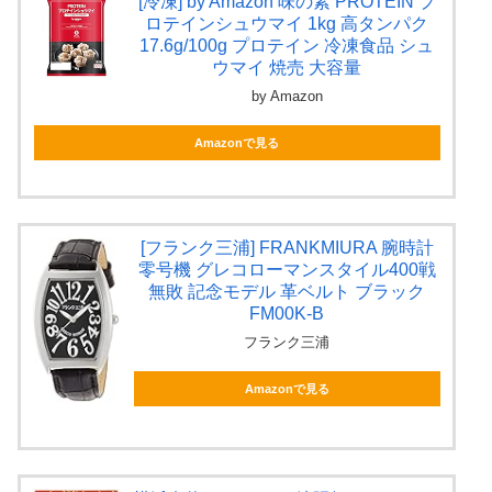
[冷凍] by Amazon 味の素 PROTEIN プ
ロテインシュウマイ 1kg 高タンパク
17.6g/100g プロテイン 冷凍食品 シュ
ウマイ 焼売 大容量
by Amazon
Amazonで見る
[フランク三浦] FRANKMIURA 腕時計
零号機 グレコローマンスタイル400戦
無敗 記念モデル 革ベルト ブラック
FM00K-B
フランク三浦
Amazonで見る