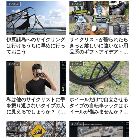
Silca / Fanttik / Trek /
よみもの
よみもの
Fumpa Pumpa】
伊豆諸島へのサイクリング
サイクリストが贈られたら
は行けるうちに早めに行っ
きっと嬉しいに違いない用
ておこう
品系のギフトアイデア・お
すすめ10選【筆者使用経験
のあるものから】
よみもの
よみもの
私は他のサイクリストに手
ホイールだけで自立させる
を振り返さないタイプの人
タイプの自転車ラックはホ
に見えるでしょうか？（海
イールが傷みませんか？
外掲示板から）
（海外掲示板&筆者の経験
から）Felgenkiller
よみもの
よみもの