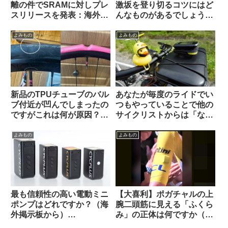
離の件でSRAMに対しプレ
激坂を登り切るコツにはど
スリリースを発表：海外サ
んなものがあるでしょう
イクリストの反応は？
か？（海外掲示板から）
よみもの
よみもの
新品のTPUチューブのバル
あなたが毎度のライドでい
ブ付近が凹んでしまったの
つもやっていることで他の
ですがこれは何が原因？
サイクリストからは「なん
（海外掲示板から）
だこいつ」と思われていそ
うなことを教えて下さい
よみもの
よみもの
【みんな違ってみんない
い】
最も信頼性の高い電動ミニ
【大喜利】ポガチャルの上
ポンプはどれですか？（海
腕二頭筋に見える「ふくら
外掲示板から）
み」の正体は何ですか（海
【CYCPLUS / Muc Off /
外掲示板から）