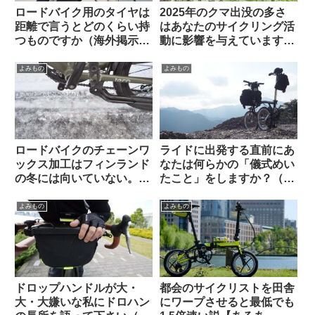
ロードバイク用のタイヤは
2025年のクマ出没の多さ
距離で言うとどのくらい持
はあなたのサイクリング活
つものですか（海外掲示板
動に影響を与えています
より）
か？（アンケート結果&プ
チ考察）
よみもの
よみもの
ロードバイクのチェーンワ
ライドに出発する直前にあ
ックス加工はフィンランド
なたは何らかの「儀式めい
の冬には向いていない。大
たこと」をしますか？（海
雨や砂泥等のウェット環境
外掲示板から）
でも弱い？（海外掲示板か
よみもの
よみもの
ら）
ドロップハンドルが大・
都会のサイクリストを田舎
大・大嫌いな私にドロハン
にワープさせると最低でも