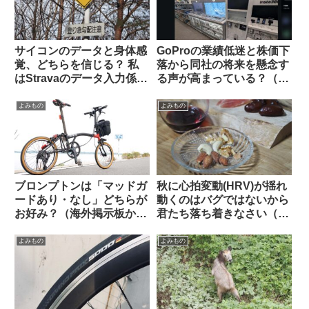
サイコンのデータと身体感
GoProの業績低迷と株価下
覚、どちらを信じる？ 私
落から同社の将来を懸念す
はStravaのデータ入力係に
る声が高まっている？（海
すぎないのでしょうか…
外掲示板から）
（海外掲示板から）
よみもの
よみもの
ブロンプトンは「マッドガ
秋に心拍変動(HRV)が揺れ
ードあり・なし」どちらが
動くのはバグではないから
お好み？（海外掲示板か
君たち落ち着きなさい（海
ら）
外掲示板でのオピニオン観
察）
よみもの
よみもの