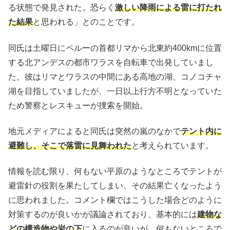
る状態で発見された。恐らく
激しい降雨による雷に打たれ
た結果
と思われる」とのことです。
同氏は土曜日にペルーの首都リマから北東約400kmに位置
する北アンデスの都市ワラスを自転車で出発していまし
た。彼はリマとワラスの中間にある高地の湖、コノコチャ
湖を目指していましたが、一日以上行方不明となっていた
ため警察とレスキューが捜索を開始。
地元メディアによると同氏は突然の嵐のなかで
テント内に
避難し、そこで落雷に見舞われた
と考えられています。
情報を読む限り、何もない平原のようなところでテントが
避雷針の役割を果たしてしまい、その結果亡くなったよう
に思われました。コメント欄ではこうした場合どのように
対策するのが良いかが議論されており、基本的には
建物な
どの構造物や岩の下
に入るのが良いが、何もないところで