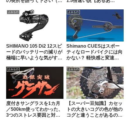
の長所を語って下さい（海
1.5倍速い説【あるあ
外掲示板から）
る？】
よみもの
よみもの
SHIMANO 105 Di2 12スピ
Shimano CUESはスポー
ードのバッテリーの減りが
ティなロードバイクには向
極端に早いような気がする
かない？ 軽快感と変速の
のですが普通でしょうか？
速さではSoraにも劣る？
（海外掲示板から）
（海外掲示板から）
よみもの
よみもの
度付きサングラスを1カ月
【スーパー豆知識】カセッ
／500km使ってわかった、
トの大きいコグの色が他の
3つのストレス要因と対策
コグと違うことがあるのは
不能な弱点とは？【ひとつ
なぜですか
は解決策あり】