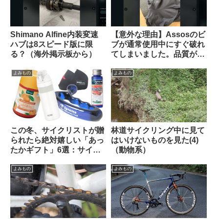
Shimano Alfine内装変速
【意外な理由】Assosのビ
ハブは8スピード版に限
ブが通常使用中にすぐ破れ
る？（海外掲示板から）
てしまいました。品質が落
ちているのでしょうか？
（海外掲示板から）
よみもの
よみもの
この冬、サイクリストが贈
林道サイクリング中に見て
られたら絶対嬉しい「あっ
はいけないものを見た(4)
たかギフト」6選：サイズ
（動物系）
選び不要・性別不問で間違
いなく感謝されます
よみもの
よみもの