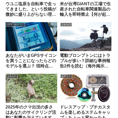
ウユニ塩原を自転車で走っ
米が台湾GIANTの工場で生
てきました、という投稿が
産された自転車関連製品の
微妙に盛り上がらない理由
輸入を即時禁止【何が起こ
とは（海外掲示板から）
っているの？】
GPS・サイコン
よみもの
あなたがいまGPSサイコン
電動ブロンプトンにはトラ
を買うことになったらどの
ブルが多い？詳細な事例報
モデルを選ぶ？ 現時点で
告2件を読む（海外掲示板
のベストバリュー製品はど
から）
れ？【海外掲示板から・
よみもの
よみもの
2025年10月】
2025年のクマ出没の多さ
ドレスアップ・プチカスタ
はあなたのサイクリング活
ムを楽しめるステムキャッ
動に影響を与えています
プ：ちょっと変わったもの