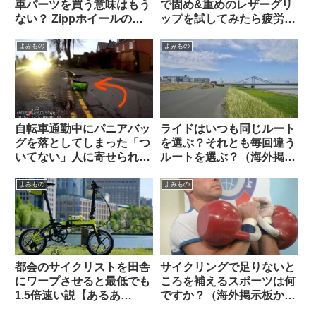
車パーツを買う意味はもう
で固め&重めのレザーグリ
ない？ Zippホイールの生
ップを試してみたら疲労が
涯製品保証を拒否された人
少なかった【THEODORE
の経緯報告が大きい話題に
CYCLE GRIP】
よみもの
よみもの
自転車通勤中にパニアバッ
ライドはいつも同じルート
グを落としてしまった「つ
を選ぶ？それとも毎回違う
いてない」人に寄せられた
ルートを選ぶ？（海外掲示
アドバイスに全俺が共感：
板から）
人間万事塞翁が馬
よみもの
よみもの
都会のサイクリストを田舎
サイクリングで足りないと
にワープさせると最低でも
ころを補えるスポーツは何
1.5倍速い説【あるあ
ですか？（海外掲示板か
る？】
ら）