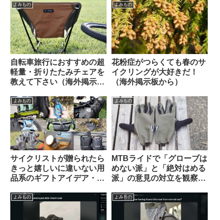
よみもの
よみもの
自転車旅行におすすめの超
花粉症がつらくても春のサ
軽量・折りたたみチェアを
イクリングが大好きだ！
教えて下さい（海外掲示板
（海外掲示板から）
から）【ヘリノックス複数
モデルの使用感】
よみもの
よみもの
サイクリストが贈られたら
MTBライドで「グローブは
きっと嬉しいに違いない用
めない派」と「絶対はめる
品系のギフトアイデア・お
派」の意見の対立を観察す
すすめ10選【筆者使用経験
る（海外掲示板から）
のあるものから】
よみもの
よみもの