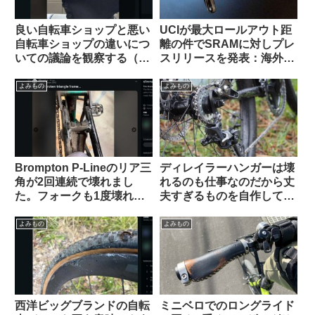
良い自転車ショップと悪い
UCIが最大ロールアウト距
自転車ショップの違いにつ
離の件でSRAMに対しプレ
いての議論を観察する（海
スリリースを発表：海外サ
外掲示板から）
イクリストの反応は？
よみもの
よみもの
Brompton P-Lineのリア三
ディレイラーハンガーは壊
角が2回連続で壊れまし
れるのも仕事なのだから丈
た。フォークも1度壊れま
夫すぎるものを自作しては
した【原因は設計か製造
いけない（海外掲示板か
か？】（海外掲示板から）
ら）
よみもの
よみもの
西洋ビッグブランドの自転
ミニベロでのロングライド