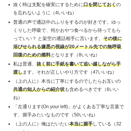
抜く時は支配を確実にするために
口を閉じておく
の
を忘れないように（4いいね）
普通の声で通話中のふりをするのが好きです。ゆっ
くりした呼吸で、何かおやつ食べるから待ってもら
っていい？ と架空の通話相手に言います。
その後に
浴びせられる嫌悪の視線が20メートル先での無呼吸
回復のための燃料
となります（8いいね）
私は普通、
抜く前に手紙を書いて追い越しながら手
渡し
ます。それが正しいやり方です（47いいね）
（上の人に）本当に丁寧にするのでしたらお互いの
共通の知人からの紹介状
も含めるべきです（6いい
ね）
「左通ります(On your left)」がよくある丁寧な言葉で
す、握手みたいなものです（50いいね）
（上の人に）俺はだいたい
本当に握手
している（32