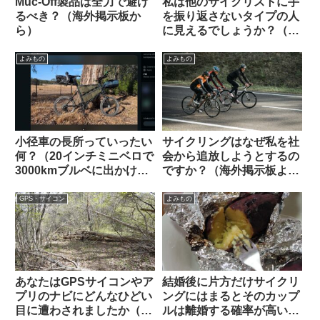
Muc-Off製品は全力で避け
私は他のサイクリストに手
るべき？（海外掲示板か
を振り返さないタイプの人
ら）
に見えるでしょうか？（海
外掲示板から）
よみもの
よみもの
小径車の長所っていったい
サイクリングはなぜ私を社
何？（20インチミニベロで
会から追放しようとするの
3000kmブルベに出かけま
ですか？（海外掲示板よ
す、という海外掲示板での
り）
スレッドから）
GPS・サイコン
よみもの
あなたはGPSサイコンやア
結婚後に片方だけサイクリ
プリのナビにどんなひどい
ングにはまるとそのカップ
目に遭わされましたか（海
ルは離婚する確率が高い？