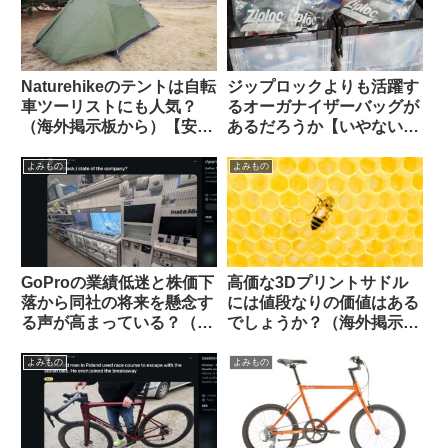
Naturehikeのテントは自転
ジップロックよりも活躍す
車ツーリストにも人気？
るオーガナイザーバッグが
（海外掲示板から）【安
あるだろうか【いやない・
い・丈夫・簡単・壊れても
海外掲示板から】
泣かない価格】
よみもの
よみもの
GoProの業績低迷と株価下
高価な3Dプリントサドル
落から同社の将来を懸念す
には値段なりの価値はある
る声が高まっている？（海
でしょうか？（海外掲示板
外掲示板から）
から）
よみもの
よみもの