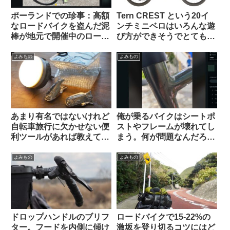
ポーランドでの珍事：高額
Tern CREST という20イ
なロードバイクを盗んだ泥
ンチミニベロはいろんな遊
棒が地元で開催中のロード
び方ができそうでとても気
レースに紛れ込み一時プロ
になる【欲しい完成車観
トンの先頭を引いてしまう
察】
よみもの
よみもの
あまり有名ではないけれど
俺が乗るバイクはシートポ
自転車旅行に欠かせない便
ストやフレームが壊れてし
利ツールがあれば教えてく
まう。何が問題なんだろ
ださい（海外掲示板より）
う…【未解決問題・海外掲
示板より】
よみもの
よみもの
ドロップハンドルのブリフ
ロードバイクで15-22%の
ター。フードを内側に傾け
激坂を登り切るコツにはど