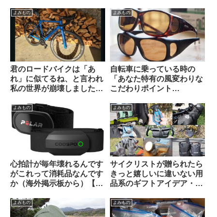
外掲示板から）
（海外掲示板から）
よみもの
よみもの
君のロードバイクは「あ
自転車に乗っている時の
れ」に似てるね、と言われ
「あなた特有の風変わりな
私の世界が崩壊しました
こだわりポイント
（海外掲示板から）
(idiosyncrasy)」を教えて
ください（海外掲示板か
よみもの
よみもの
ら）
心拍計が毎年壊れるんです
サイクリストが贈られたら
がこれって消耗品なんです
きっと嬉しいに違いない用
か（海外掲示板から）【丈
品系のギフトアイデア・お
夫な心拍計はどれ？】
すすめ10選【筆者使用経験
のあるものから】
よみもの
よみもの