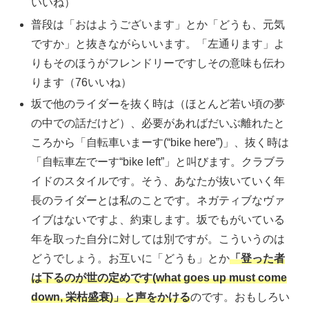
いいね）
普段は「おはようございます」とか「どうも、元気
ですか」と抜きながらいいます。「左通ります」よ
りもそのほうがフレンドリーですしその意味も伝わ
ります（76いいね）
坂で他のライダーを抜く時は（ほとんど若い頃の夢
の中での話だけど）、必要があればだいぶ離れたと
ころから「自転車いまーす(“bike here”)」、抜く時は
「自転車左でーす“bike left”」と叫びます。クラブラ
イドのスタイルです。そう、あなたが抜いていく年
長のライダーとは私のことです。ネガティブなヴァ
イブはないですよ、約束します。坂でもがいている
年を取った自分に対しては別ですが。こういうのは
どうでしょう。お互いに「どうも」とか
「登った者
は下るのが世の定めです(what goes up must come
down, 栄枯盛衰)」と声をかける
のです。おもしろい