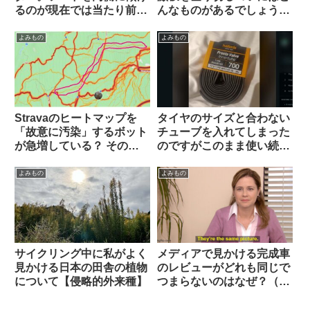
るのが現在では当たり前？
んなものがあるでしょう
（海外掲示板から）
か？（海外掲示板から）
よみもの
よみもの
Stravaのヒートマップを
タイヤのサイズと合わない
「故意に汚染」するボット
チューブを入れてしまった
が急増している？ その背
のですがこのまま使い続け
後にいるのは…（海外掲示
ても問題ないですか？（海
板から）
外掲示板より）
よみもの
よみもの
サイクリング中に私がよく
メディアで見かける完成車
見かける日本の田舎の植物
のレビューがどれも同じで
について【侵略的外来種】
つまらないのはなぜ？（海
外掲示板から）