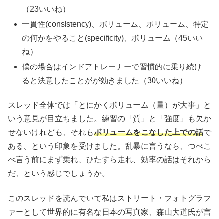
（23いいね）
一貫性(consistency)、ボリューム、ボリューム、特定
の何かをやること(specificity)、ボリューム（45いい
ね）
僕の場合はインドアトレーナーで習慣的に乗り続け
ると決意したことがが効きました（30いいね）
スレッド全体では「とにかくボリューム（量）が大事」と
いう意見が目立ちました。練習の「質」と「強度」も欠か
せないけれども、それも
ボリュームをこなした上での話
で
ある、という印象を受けました。乱暴に言うなら、つべこ
べ言う前にまず乗れ、ひたすら走れ、効率の話はそれから
だ、という感じでしょうか。
このスレッドを読んでいて私はストリート・フォトグラフ
ァーとして世界的に有名な日本の写真家、森山大道氏が言