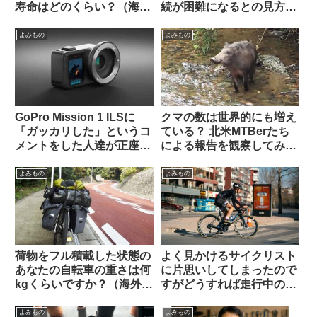
寿命はどのくらい？（海外
続が困難になるとの見方も
掲示板から）
（海外掲示板から）
よみもの
よみもの
GoPro Mission 1 ILSに
クマの数は世界的にも増え
「ガッカリした」というコ
ている？ 北米MTBerたち
メントをした人達が正座さ
による報告を観察してみよ
せられ説教されているスレ
う
ッドを海外掲示板で発見
よみもの
よみもの
荷物をフル積載した状態の
よく見かけるサイクリスト
あなたの自転車の重さは何
に片思いしてしまったので
kgくらいですか？（海外掲
すがどうすれば走行中の彼
示板から）
を停められるでしょうか
（海外掲示板から）
よみもの
よみもの