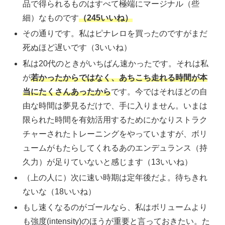
品で得られるものはすべて極端にマージナル（些
細）なものです
（245いいね）
その通りです。私はピナレロを買ったのですがまだ
死ぬほど遅いです（3いいね）
私は20代のときがいちばん速かったです。それは私
が
若かったからではなく、あちこち走れる時間が本
当にたくさんあったから
です。今ではそれほどの自
由な時間は夢見るだけで、手に入りません。いまは
限られた時間を有効活用するためにかなりストラク
チャーされたトレーニングをやっていますが、ボリ
ュームがもたらしてくれるあのエンデュランス（持
久力）が足りていないと感じます（13いいね）
（上の人に）次に速い時期は定年後だよ。待ちきれ
ないな（18いいね）
もし速くなるのがゴールなら、私はボリュームより
も強度(intensity)のほうが重要と言っておきたい。た