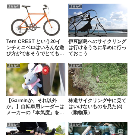
考えを変えてみよ【カル
ィング手法」なのか【REI /
ト？】（海外掲示板から）
Van Rysel】
よみもの
よみもの
Tern CREST という20イ
伊豆諸島へのサイクリング
ンチミニベロはいろんな遊
は行けるうちに早めに行っ
び方ができそうでとても気
ておこう
になる【欲しい完成車観
察】
よみもの
よみもの
【Garminか、それ以外
林道サイクリング中に見て
か。】自転車用レーダーは
はいけないものを見た(4)
メーカーの「本気度」を考
（動物系）
慮しながら選ぶべき？
Brytonは誤判定が多すぎ
よみもの
よみもの
る？（海外掲示板から）