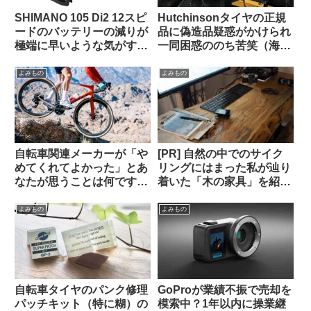
SHIMANO 105 Di2 12スピ
Hutchinsonタイヤの正規
ードのバッテリーの減りが
品に偽造品疑惑がかけられ
極端に早いような気がする
一同困惑ののち苦笑（海外
のですが普通でしょうか？
掲示板から）
（海外掲示板から）
よみもの
よみもの
自転車関連メーカーが「や
[PR] 自然の中でのサイク
めてくれてよかった」とあ
リングにはまった私が辿り
なたが思うことは何ですか
着いた「木の家具」を紹介
（海外掲示板から）
します【一枚板の机・読者
特典あり】
よみもの
よみもの
自転車タイヤのパンク修理
GoProが業績不振で売却を
パッチキット（特に糊）の
模索中？1年以内に操業継