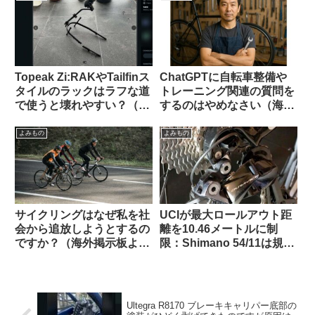
Topeak Zi:RAKやTailfinス
ChatGPTに自転車整備や
タイルのラックはラフな道
トレーニング関連の質問を
で使うと壊れやすい？（海
するのはやめなさい（海外
外掲示板から）
掲示板でのオピニオン観
察）
よみもの
よみもの
サイクリングはなぜ私を社
UCIが最大ロールアウト距
会から追放しようとするの
離を10.46メートルに制
ですか？（海外掲示板よ
限：Shimano 54/11は規定
り）
内・SRAM 50/10はルール
違反にーー海外掲示板での
意見を観察
Ultegra R8170 ブレーキキャリパー底部の