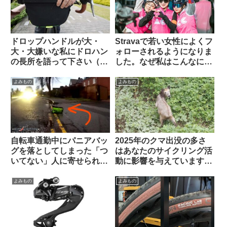
ドロップハンドルが大・
Stravaで若い女性によくフ
大・大嫌いな私にドロハン
ォローされるようになりま
の長所を語って下さい（海
した。なぜ私はこんなにモ
外掲示板から）
テるのでしょう（海外掲示
板から）
よみもの
よみもの
自転車通勤中にパニアバッ
2025年のクマ出没の多さ
グを落としてしまった「つ
はあなたのサイクリング活
いてない」人に寄せられた
動に影響を与えています
アドバイスに全俺が共感：
か？（アンケート結果&プ
人間万事塞翁が馬
チ考察）
よみもの
よみもの