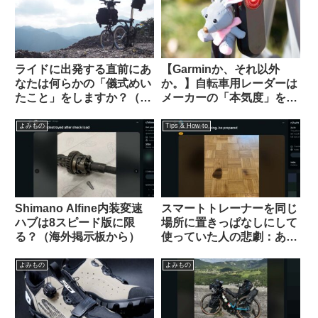
ライドに出発する直前にあ
【Garminか、それ以外
なたは何らかの「儀式めい
か。】自転車用レーダーは
たこと」をしますか？（海
メーカーの「本気度」を考
外掲示板から）
慮しながら選ぶべき？
Brytonは誤判定が多すぎ
よみもの
Tips & How-to
る？（海外掲示板から）
Shimano Alfine内装変速
スマートトレーナーを同じ
ハブは8スピード版に限
場所に置きっぱなしにして
る？（海外掲示板から）
使っていた人の悲劇：あな
たの家は大丈夫？（海外掲
示板から）
よみもの
よみもの