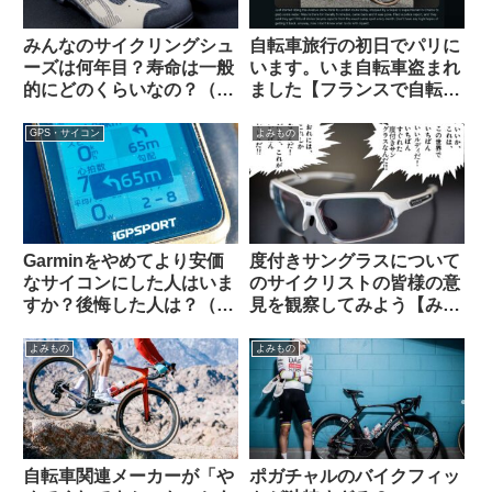
みんなのサイクリングシュ
自転車旅行の初日でパリに
ーズは何年目？寿命は一般
います。いま自転車盗まれ
的にどのくらいなの？（海
ました【フランスで自転車
外掲示板から）
盗難にあった時の対処法・
海外掲示板から】
GPS・サイコン
よみもの
Garminをやめてより安価
度付きサングラスについて
なサイコンにした人はいま
のサイクリストの皆様の意
すか？後悔した人は？（海
見を観察してみよう【みん
外掲示板から）【COROS /
なちがって、みんない
iGPSportの最新評価】
い。】
よみもの
よみもの
自転車関連メーカーが「や
ポガチャルのバイクフィッ