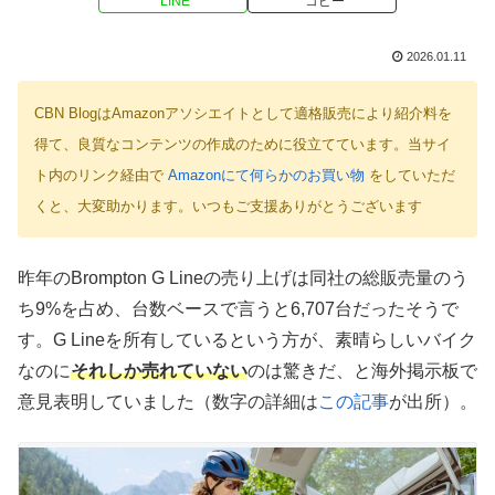
LINE
コピー
2026.01.11
CBN BlogはAmazonアソシエイトとして適格販売により紹介料を
得て、良質なコンテンツの作成のために役立てています。当サイ
ト内のリンク経由で
Amazonにて何らかのお買い物
をしていただ
くと、大変助かります。いつもご支援ありがとうございます
昨年のBrompton G Lineの売り上げは同社の総販売量のう
ち9%を占め、台数ベースで言うと6,707台だったそうで
す。G Lineを所有しているという方が、素晴らしいバイク
なのに
それしか売れていない
のは驚きだ、と海外掲示板で
意見表明していました（数字の詳細は
この記事
が出所）。