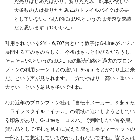
だ売りはじめたばかり。折りたたみ自転車が欲しい
大多数の人は折りたたみ式のトレイルバイクは必要
としていない。個人的には9%というのは優秀な成績
だと思います（10いいね）
引用されている9%・6,707台という数字はG-Lineがアジア
展開する前のものらしく、今後はもっと伸びるだろうし、
そもそも9%というのはG-Lineの販売価格と過去のブロン
プトンの利用シーン（との違い）を考えるとかなり上出来
だ、という声が見られます。一方でやはり「高い・重い・
大きい」という意見も多いですね。
なお近年のブロンプトン社は「自転車メーカー」を超えた
「ライフスタイルアイテム」の領域に進出しようとしてい
る印象があり、G-Lineも「コスパ」で判断しない富裕層、
贅沢品として値札を見ずに買える層を主要なマーケットの
一部として想定しているのかもしれないですね。皆さんは