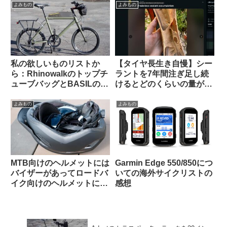
よみもの
よみもの
私の欲しいものリストか
【タイヤ長生き自慢】シー
ら：Rhinowalkのトップチ
ラントを7年間注ぎ足し続
ューブバッグとBASILのポ
けるとどのくらいの量が溜
ートランドフロントキャリ
まるのか？（海外掲示板か
ア
ら）
よみもの
よみもの
MTB向けのヘルメットには
Garmin Edge 550/850につ
バイザーがあってロードバ
いての海外サイクリストの
イク向けのヘルメットにな
感想
いのは何故ですか（海外掲
示板から）