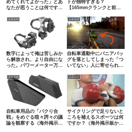
めてくれてよかった」とあ
トが独特すぎる？
なたが思うことは何ですか
【165mmクランクと前傾
（海外掲示板から）
サドル】
よみもの
よみもの
数字によって俺は苦しみか
自転車通勤中にパニアバッ
ら解放され、より自由にな
グを落としてしまった「つ
った。パワーメーター万
いてない」人に寄せられた
歳！（海外掲示板から）
アドバイスに全俺が共感：
人間万事塞翁が馬
よみもの
よみもの
自転車用品の「パクり合
サイクリングで足りないと
戦」をめぐる喧々諤々の議
ころを補えるスポーツは何
論を観察する（海外掲示板
ですか？（海外掲示板か
から）
ら）