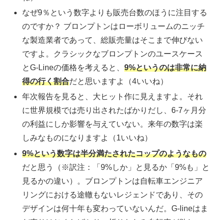
なぜ9％という数字よりも販売台数のほうに注目する
のですか？ ブロンプトンはローボリュームのニッチ
な製造業者であって、総販売量はそこまで伸びない
ですよ。クラシックなブロンプトンのユースケース
とG-Lineの価格を考えると、
9%というのは非常に納
得の行く割合
だと思いますよ（4いいね）
年次報告を見ると、大ヒット作に見えますよ。それ
に世界規模では売り出されたばかりだし、6-7ヶ月分
の利益にしか影響を与えていない。来年の数字は楽
しみなものになりますよ（1いいね）
9%という数字は半分満たされたコップのようなもの
だと思う（※訳注：「9%しか」と見るか「9%も」と
見るかの違い）。ブロンプトンは自転車エンジニア
リングにおける途轍もないレジェンドであり、その
デザインは何十年も変わっていないんだ。G-lineはま