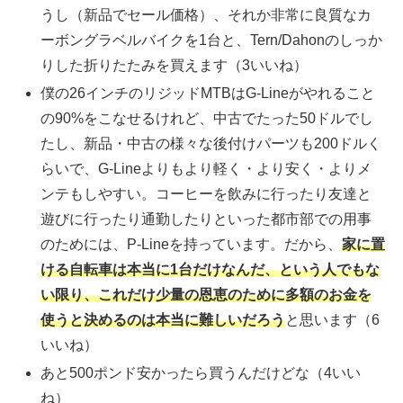
うし（新品でセール価格）、それか非常に良質なカ
ーボングラベルバイクを1台と、Tern/Dahonのしっか
りした折りたたみを買えます（3いいね）
僕の26インチのリジッドMTBはG-Lineがやれること
の90%をこなせるけれど、中古でたった50ドルでし
たし、新品・中古の様々な後付けパーツも200ドルく
らいで、G-Lineよりもより軽く・より安く・よりメ
ンテもしやすい。コーヒーを飲みに行ったり友達と
遊びに行ったり通勤したりといった都市部での用事
のためには、P-Lineを持っています。だから、
家に置
ける自転車は本当に1台だけなんだ、という人でもな
い限り、これだけ少量の恩恵のために多額のお金を
使うと決めるのは本当に難しいだろう
と思います（6
いいね）
あと500ポンド安かったら買うんだけどな（4いい
ね）