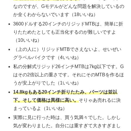
なのですが、Gモデルがどんな問題を解決しているの
か全くわからないでいます（18いいね）
3600ドルする20インチのリジッドMTBは、簡単に折
りたためたとしても正当化するのが難しいですよ
（10いいね）
（上の人に）リジッドMTBでさえないよ、せいぜい
グラベルバイクです（4いいね）
私の分解式リジッド26インチMTBは7kg以下です。G
はその2倍以上の重さです。それにそのMTBを作るほ
うが安上がりでした（1いいね）
14.8kgもある20インチ折りたたみ、パーツは並以
下。そして価格は異様に高い。
そりゃあ売れるに決
まっているよ（1いいね）
実際に見に行った時は、買う気満々でした。しかし
気が変わりました。自分には重すぎて大きすぎまし