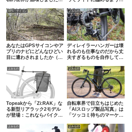
（海外掲示板から）
なる（海外掲示板より）
GPS・サイコン
よみもの
あなたはGPSサイコンやア
ディレイラーハンガーは壊
プリのナビにどんなひどい
れるのも仕事なのだから丈
目に遭わされましたか（海
夫すぎるものを自作しては
外掲示板から）
いけない（海外掲示板か
ら）
よみもの
よみもの
Topeakから「Zi:RAK」な
自転車界で目立ちはじめた
る新型リアラック2モデル
「AIスロップ製品写真」は
が登場：これならバイクパ
「ツッコミ待ちのマーケテ
ッキング派・パニア派どち
ィング手法」なのか【REI /
らも納得？
Van Rysel】
よみもの
よみもの