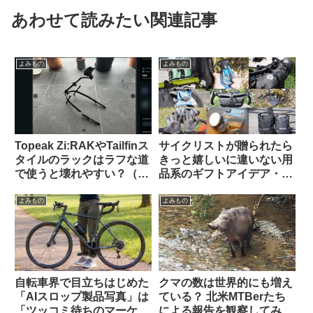
あわせて読みたい関連記事
よみもの
よみもの
Topeak Zi:RAKやTailfinス
サイクリストが贈られたら
タイルのラックはラフな道
きっと嬉しいに違いない用
で使うと壊れやすい？（海
品系のギフトアイデア・お
外掲示板から）
すすめ10選【筆者使用経験
のあるものから】
よみもの
よみもの
自転車界で目立ちはじめた
クマの数は世界的にも増え
「AIスロップ製品写真」は
ている？ 北米MTBerたち
「ツッコミ待ちのマーケテ
による報告を観察してみよ