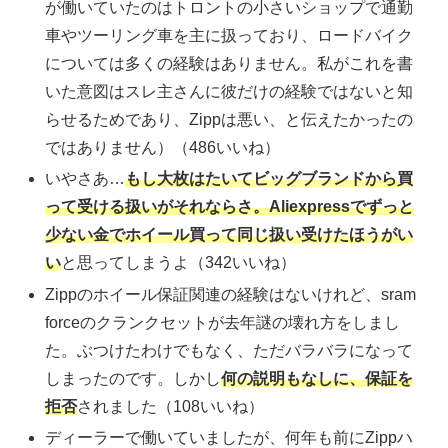
が働いていたのはトロントの小さいショップで通勤
車やツーリング車を主に扱っており、ロードバイク
については多くの経験はありません。私がこれを書
いた意図はスレ主さんに彼だけの経験ではないと知
らせるためであり、Zippは悪い、と伝えたかったの
ではありません）（486いいね）
いやさあ…
もし大枚はたいてビッグブランドから買
って受ける扱いがそれならさ。Aliexpressでずっと
少ない金でホイール買って同じ扱い受けたほうがい
い
と思ってしまうよ（342いいね）
Zippのホイール保証関連の経験はないけれど、sram
forceのクランクセットが去年謎の壊れ方をしまし
た。ぶつけたわけでもなく、ただバラバラになって
しまったのです。しかし
何の説明もなしに、保証を
拒否
されました（108いいね）
ディーラーで働いていましたが、何年も前にZippハ