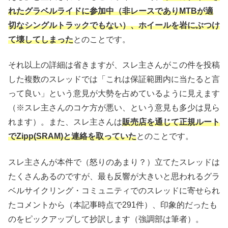
れたグラベルライドに参加中（非レースでありMTBが適
切なシングルトラックでもない）、ホイールを岩にぶつけ
て壊してしまった
とのことです。
それ以上の詳細は省きますが、スレ主さんがこの件を投稿
した複数のスレッドでは「これは保証範囲内に当たると言
って良い」という意見が大勢を占めているように見えます
（※スレ主さんのコケ方が悪い、という意見も多少は見ら
れます）。また、スレ主さんは
販売店を通じて正規ルート
でZipp(SRAM)と連絡を取っていた
とのことです。
スレ主さんが本件で（怒りのあまり？）立てたスレッドは
たくさんあるのですが、最も反響が大きいと思われるグラ
ベルサイクリング・コミュニティでのスレッドに寄せられ
たコメントから（本記事時点で291件）、印象的だったも
のをピックアップして抄訳します（強調部は筆者）。