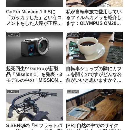
GoPro Mission 1 ILSに
私が自転車旅で愛用してい
「ガッカリした」というコ
るフィルムカメラを紹介し
メントをした人達が正座さ
ます：OLYMPUS OM2000
せられ説教されているスレ
/ G.ZUIKO AUTO-W 28mm
ッドを海外掲示板で発見
F3.5
よみもの
よみもの
起死回生!? GoProが新製
自転車ショップの隣にカフ
品「Mission 1」を発表・3
ェを開くのですがどんな名
モデルの中の「MISSION 1
前がいいと思いますか？
PRO ILS」はレンズ交換式
（海外掲示板から）
でm43対応。でもこれって
よみもの
よみもの
誰向けのカメラなの？（海
外掲示板から）
S SENQIの「H フラットバ
[PR] 自然の中でのサイク