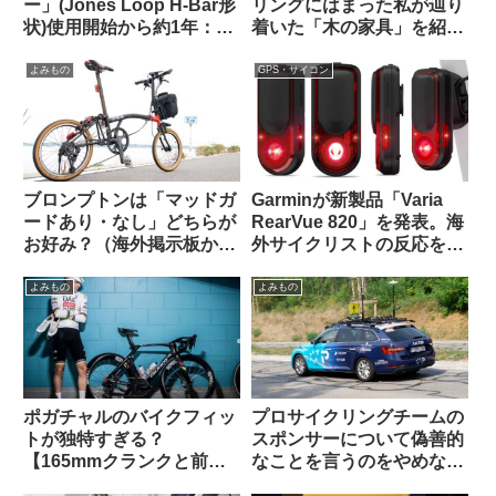
ー」(Jones Loop H-Bar形
リングにはまった私が辿り
状)使用開始から約1年：両
着いた「木の家具」を紹介
サイドをカットして少し短
します【一枚板の机・読者
くしてみた
特典あり】
よみもの
GPS・サイコン
ブロンプトンは「マッドガ
Garminが新製品「Varia
ードあり・なし」どちらが
RearVue 820」を発表。海
お好み？（海外掲示板か
外サイクリストの反応を観
ら）
察してみよう
よみもの
よみもの
ポガチャルのバイクフィッ
プロサイクリングチームの
トが独特すぎる？
スポンサーについて偽善的
【165mmクランクと前傾
なことを言うのをやめなさ
サドル】
い（海外掲示板でのオピニ