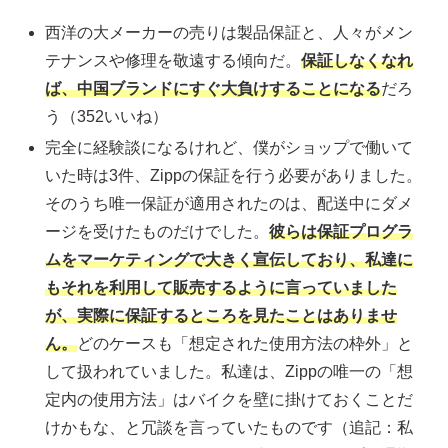
西洋の大メーカーの売りは製品保証と、人々がメン
テナンスや修理を敬遠する傾向だ。
保証しなくなれ
ば、中国ブランドにすぐ大負けすることになる
だろ
う（352いいね）
完全に経験談になるけれど、僕がショップで働いて
いた時は3件、Zippの保証を行う必要がありました。
そのうち唯一保証が適用されたのは、配送中にダメ
ージを受けたものだけでした。
彼らは保証プログラ
ムをマーケティングで大きく宣伝しており、私達に
もそれを利用して販売するように言っていました
が、実際に保証するところを見たことはありませ
ん。
どのケースも「想定された使用方法の枠外」と
して扱われていました。私達は、Zippの唯一の「想
定内の使用方法」はバイクを壁に掛けておくことだ
けかもな、と冗談を言っていたものです（追記：私