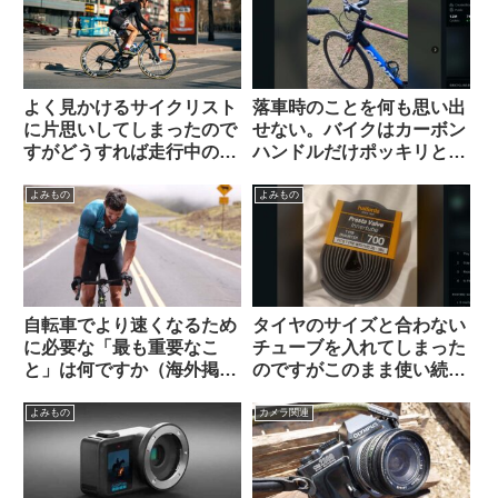
よく見かけるサイクリスト
落車時のことを何も思い出
に片思いしてしまったので
せない。バイクはカーボン
すがどうすれば走行中の彼
ハンドルだけポッキリと。
を停められるでしょうか
何が原因だったのでしょ
（海外掲示板から）
う？（海外掲示板から）
よみもの
よみもの
自転車でより速くなるため
タイヤのサイズと合わない
に必要な「最も重要なこ
チューブを入れてしまった
と」は何ですか（海外掲示
のですがこのまま使い続け
板から）
ても問題ないですか？（海
外掲示板より）
よみもの
カメラ関連