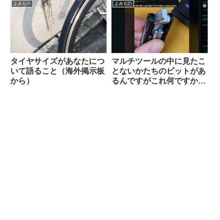
オン観察）
よみもの
よみもの
タイヤサイズがあなたにつ
マルチツールの中に見たこ
いて語ること（海外掲示板
とないかたちのビットがあ
から）
るんですがこれ何ですか？
【滅多に使わないけどない
と詰むやつ】