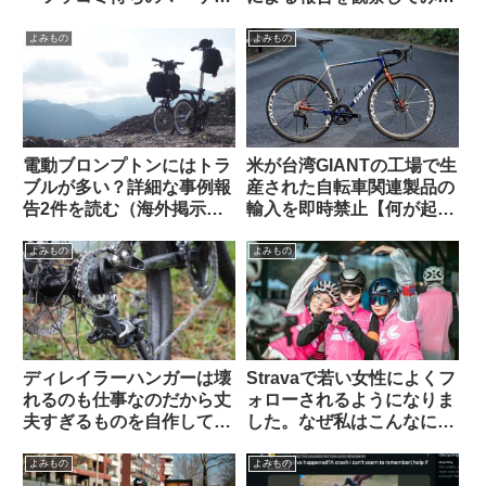
ィング手法」なのか【REI /
う
Van Rysel】
よみもの
よみもの
電動ブロンプトンにはトラ
米が台湾GIANTの工場で生
ブルが多い？詳細な事例報
産された自転車関連製品の
告2件を読む（海外掲示板
輸入を即時禁止【何が起こ
から）
っているの？】
よみもの
よみもの
ディレイラーハンガーは壊
Stravaで若い女性によくフ
れるのも仕事なのだから丈
ォローされるようになりま
夫すぎるものを自作しては
した。なぜ私はこんなにモ
いけない（海外掲示板か
テるのでしょう（海外掲示
ら）
板から）
よみもの
よみもの