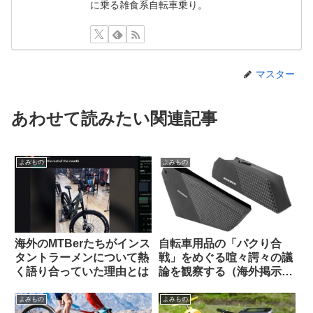
に乗る雑食系自転車乗り。
マスター
あわせて読みたい関連記事
よみもの
よみもの
海外のMTBerたちがインス
自転車用品の「パクり合
タントラーメンについて熱
戦」をめぐる喧々諤々の議
く語り合っていた理由とは
論を観察する（海外掲示板
から）
よみもの
よみもの