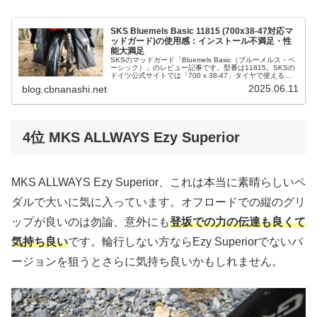
SKS Bluemels Basic 11815 (700x38-47対応マ
ッドガード)の使用感：インストール不満足・性
能大満足
SKSのマッドガード「Bluemels Basic（ブルーメルス・ベ
ーシック）」のレビュー記事です。型番は11815。SKSの
ドイツ公式サイトでは「700 x 38-47」タイヤで使えると
されている製品で（国内流通品には「700c用 35-...
2025.06.11
blog.cbnanashi.net
4位 MKS ALLWAYS Ezy Superior
MKS ALLWAYS Ezy Superior、これは本当に素晴らしいペ
ダルで大いに気に入っています。オフロードでの縦のグリ
ップが良いのは勿論、意外にも
登坂での力の伝達も良くて
気持ち良い
です。輪行しない方ならEzy Superiorでないバ
ージョンを狙うとさらに気持ち良いかもしれません。