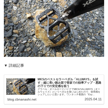
▼ 詳細記事
MKSのベストセラーペダル「ALLWAYS」を試
す：縦に長い踏み面で登坂での効率アップ・悪路
の下りでの安定感を狙う
グラベル・オールロードバイクでMKSのALLWAYS（オー
ルウェイズ）というペダルを使いはじめたので、使用感を
シェアしたいと思います。ワンタッチ着脱の「Ezy
Superior」版とノーマル版があり、私が使っているのは
2025.04.11
blog.cbnanashi.net
Ezy Superio...