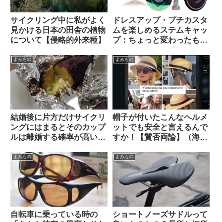
サイクリング中に私がよく
ドレスアップ・プチカスタ
見かける日本の田舎の植物
ムを楽しめるステムキャッ
について【侵略的外来種】
プ：ちょっと変わったもの
を10品セレクトしてみまし
た【ギフトにも好適】
よみもの
よみもの
結婚後に片方だけサイクリ
帽子が付いたこんなヘルメ
ングにはまるとそのカップ
ットでも安全と言えるんで
ルは離婚する確率が高い？
すか！【賛否両論】（海外
（海外掲示板から）
掲示板から）
よみもの
よみもの
自転車に乗っている時の
ショートノーズサドルって