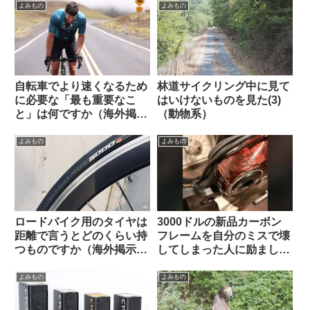
から）Felgenkiller
Van Rysel】
よみもの
よみもの
自転車でより速くなるため
林道サイクリング中に見て
に必要な「最も重要なこ
はいけないものを見た(3)
と」は何ですか（海外掲示
（動物系）
板から）
よみもの
よみもの
ロードバイク用のタイヤは
3000ドルの新品カーボン
距離で言うとどのくらい持
フレームを自分のミスで壊
つものですか（海外掲示板
してしまった人に励ましの
より）
声が寄せられる（海外掲示
板から）
よみもの
よみもの