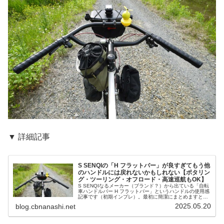
▼ 詳細記事
S SENQIの「H フラットバー」が良すぎてもう他
のハンドルには戻れないかもしれない【ポタリン
グ・ツーリング・オフロード・高速巡航もOK】
S SENQIなるメーカー（ブランド？）から出ている「自転
車ハンドルバー H フラットバー」というハンドルの使用感
記事です（初期インプレ）。最初に簡潔にまとめますと、
ひとたび「自分好みのセッティング」が出てしまえば、ポ
2025.05.20
blog.cbnanashi.net
タリング・ツーリング・...