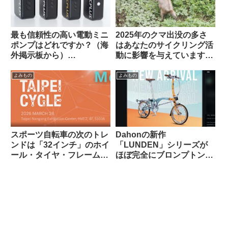
最も信頼性の高い電動ミニ
2025年のクマ出没の多さ
ポンプはどれですか？（海
はあなたのサイクリング活
外掲示板から）
動に影響を与えています
【CYCPLUS / Muc Off /
か？（アンケート結果&プ
Silca / Fanttik / Trek /
チ考察）
よみもの
よみもの
Fumpa Pumpa】
スポーツ自転車の次のトレ
Dahonの新作
ンドは「32インチ」のホイ
「LUNDEN」シリーズが
ール・タイヤ・フレームに
ほぼ完全にブロンプトンな
なる？
見た目で海外で話題に
【Brompton vs.
Brompnot 最終戦争へ】