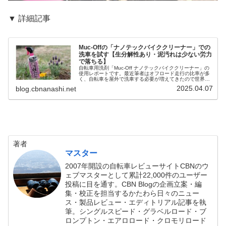
▼ 詳細記事
Muc-Offの「ナノテックバイククリーナー」での
洗車を試す【生分解性あり・泥汚れは少ない労力
で落ちる】
自転車用洗剤「Muc-Off ナノテックバイククリーナー」の
使用レポートです。最近筆者はオフロード走行の比率が多
く、自転車を屋外で洗車する必要が増えてきたので世界的
に評価が高いらしい本製品を試してみることにしました。
2025.04.07
blog.cbnanashi.net
下の写真のような状態だと...
著者
マスター
2007年開設の自転車レビューサイトCBNのウ
ェブマスターとして累計22,000件のユーザー
投稿に目を通す。CBN Blogの企画立案・編
集・校正を担当するかたわら日々のニュー
ス・製品レビュー・エディトリアル記事を執
筆。シングルスピード・グラベルロード・ブ
ロンプトン・エアロロード・クロモリロード