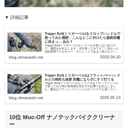
▼ 詳細記事
Trigger Bell(トリガーベル)をドロップハンドルで
使ってみた感想：こんなとこに付けたら超絶邪魔
に決まっ… あれ？
Trigger Bell(トリガーベル)というベルを使いはじめたの
で、感想をお伝えします。去年使ってみてすごく良かった
自転車用アクセサリー・ガジェットであまり知られていな
いものを教えて下さいという海外掲示板スレッドで紹介さ
2025.04.10
blog.cbnanashi.net
れており、興味を持...
Trigger Bell(トリガーベル)はフラットバーハンド
ルとの相性も抜群 邪魔にならずにすぐ打てる
Trigger Bell(トリガーベル)というベルをドロップハンドル
で使ってみた時の使用感を先日下の記事でお伝えしまし
た。最近はフラットバーハンドルのバイクでも使っている
ので、追記的なミニ感想をお届けします。Jones H Bar形
状のマル...
2025.05.13
blog.cbnanashi.net
10位 Muc-Off ナノテックバイククリーナ
ー