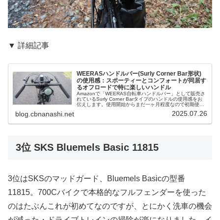
▼ 詳細記事
WEERASハンドルバー(Surly Corner Bar形状)
の使用感：スポーティーとコンフォートが同居す
るオフロードで特に楽しいハンドル
Amazonで「WEERAS自転車ハンドルバー」として販売さ
れているSurly Corner Barタイプのハンドルの使用感をお
伝えします。使用開始からまだ一ヶ月程度なので初期使用
感にはなりますが、このハンドルについて最初に何か言う
2025.07.26
blog.cbnanashi.net
のであれ...
3位 SKS Bluemels Basic 11815
3位はSKSのマッドガード、Bluemels Basicの型番
11815。700Cバイクで本格的なフルフェンダーを使った
のはたぶんこれが初めてなのですが、とにかく洗車の機会
が減った・ドライブトレインの掃除が楽になりました。イ