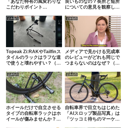
「あなた特有の風変わりな
良いものなの？長所と短所
こだわりポイント
についての意見を観察して
(idiosyncrasy)」を教えて
みよう（海外掲示板から）
ください（海外掲示板か
よみもの
よみもの
ら）
Topeak Zi:RAKやTailfinス
メディアで見かける完成車
タイルのラックはラフな道
のレビューがどれも同じで
で使うと壊れやすい？（海
つまらないのはなぜ？（海
外掲示板から）
外掲示板から）
よみもの
よみもの
ホイールだけで自立させる
自転車界で目立ちはじめた
タイプの自転車ラックはホ
「AIスロップ製品写真」は
イールが傷みませんか？
「ツッコミ待ちのマーケテ
（海外掲示板&筆者の経験
ィング手法」なのか【REI /