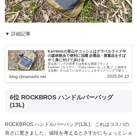
▼ 詳細記事
Karrimorの登山サコッシュはグラベルライド中
の森林散歩で便利に活躍 必需品・貴重品をすば
やく身に付けて歩ける
登山系バッグの世界では有名な英国ブランド・
Karrimor（カリマー。"Carry more＝もっと運ぶ" に由来す
る名称）から出ているサコッシュをサイクリングで使うよ
うになりました。ややニッチな使用例かもしれませんが、
2025.04.13
blog.cbnanashi.net
オフロード・オンロー...
6位 ROCKBROS ハンドルバーバッグ
(13L)
ROCKBROS ハンドルバーバッグ(13L)、これはコスパの
良さに驚きました。値段を考えるとさすがにちょっとショ