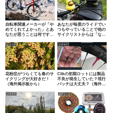
自転車関連メーカーが「や
あなたが毎度のライドでい
めてくれてよかった」とあ
つもやっていることで他の
なたが思うことは何ですか
サイクリストからは「なん
（海外掲示板から）
だこいつ」と思われていそ
うなことを教えて下さい
よみもの
よみもの
【みんな違ってみんない
い】
花粉症がつらくても春のサ
Clikの初期ロットには製品
イクリングが大好きだ！
不良が発生していた？現行
（海外掲示板から）
バッチは大丈夫？（海外掲
示板から）
よみもの
よみもの