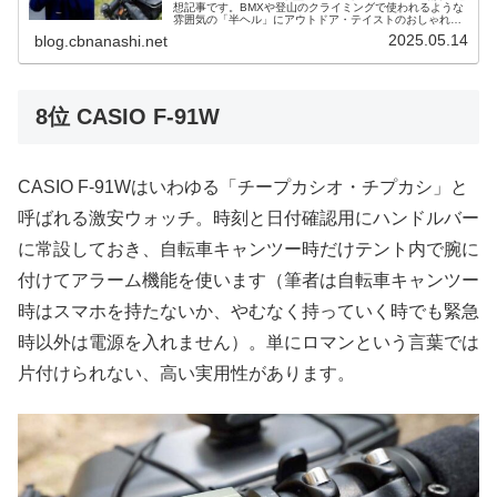
想記事です。BMXや登山のクライミングで使われるような
雰囲気の「半ヘル」にアウトドア・テイストのおしゃれな
ハットを組み合わせてみました、というイメージの製品で
2025.05.14
blog.cbnanashi.net
す。筆者は今年からこ...
8位 CASIO F-91W
CASIO F-91Wはいわゆる「チープカシオ・チプカシ」と
呼ばれる激安ウォッチ。時刻と日付確認用にハンドルバー
に常設しておき、自転車キャンツー時だけテント内で腕に
付けてアラーム機能を使います（筆者は自転車キャンツー
時はスマホを持たないか、やむなく持っていく時でも緊急
時以外は電源を入れません）。単にロマンという言葉では
片付けられない、高い実用性があります。