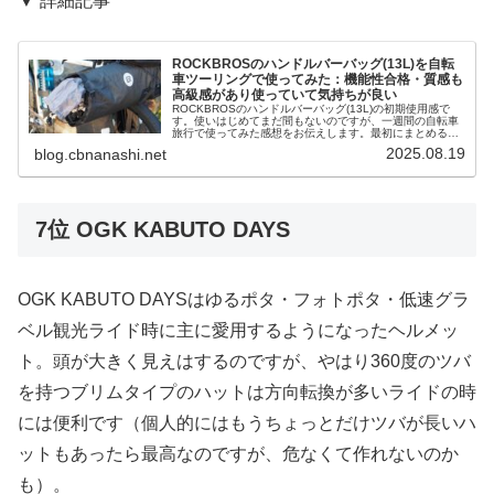
▼ 詳細記事
ROCKBROSのハンドルバーバッグ(13L)を自転
車ツーリングで使ってみた：機能性合格・質感も
高級感があり使っていて気持ちが良い
ROCKBROSのハンドルバーバッグ(13L)の初期使用感で
す。使いはじめてまだ間もないのですが、一週間の自転車
旅行で使ってみた感想をお伝えします。最初にまとめると
「ちゃんと使えて安っぽいところもなく、非常にお買い得
2025.08.19
blog.cbnanashi.net
なバッグ」という印象です...
7位 OGK KABUTO DAYS
OGK KABUTO DAYSはゆるポタ・フォトポタ・低速グラ
ベル観光ライド時に主に愛用するようになったヘルメッ
ト。頭が大きく見えはするのですが、やはり360度のツバ
を持つブリムタイプのハットは方向転換が多いライドの時
には便利です（個人的にはもうちょっとだけツバが長いハ
ットもあったら最高なのですが、危なくて作れないのか
も）。