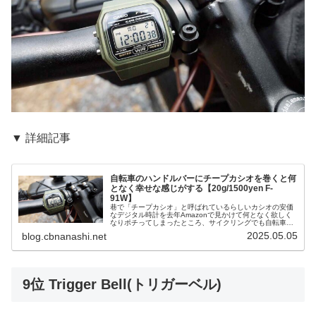
▼ 詳細記事
自転車のハンドルバーにチープカシオを巻くと何
となく幸せな感じがする【20g/1500yen F-
91W】
巷で「チープカシオ」と呼ばれているらしいカシオの安価
なデジタル時計を去年Amazonで見かけて何となく欲しく
なりポチってしまったところ、サイクリングでも自転車キ
ャンツーでもよく使うようになりました。私が購入したの
2025.05.05
blog.cbnanashi.net
はF-91Wというモデルで、...
9位 Trigger Bell(トリガーベル)