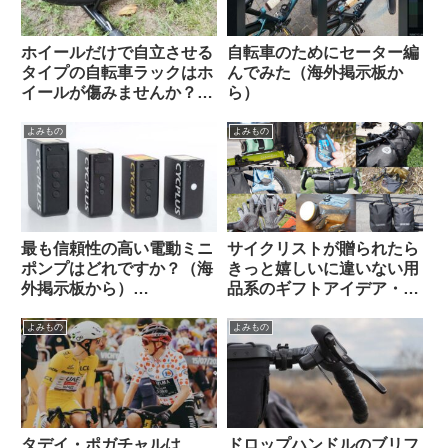
ホイールだけで自立させる
自転車のためにセーター編
タイプの自転車ラックはホ
んでみた（海外掲示板か
イールが傷みませんか？
ら）
（海外掲示板&筆者の経験
から）Felgenkiller
よみもの
よみもの
最も信頼性の高い電動ミニ
サイクリストが贈られたら
ポンプはどれですか？（海
きっと嬉しいに違いない用
外掲示板から）
品系のギフトアイデア・お
【CYCPLUS / Muc Off /
すすめ10選【筆者使用経験
Silca / Fanttik / Trek /
のあるものから】
よみもの
よみもの
Fumpa Pumpa】
タデイ・ポガチャルは
ドロップハンドルのブリフ