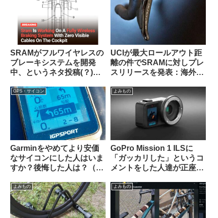
SRAMがフルワイヤレスの
UCIが最大ロールアウト距
ブレーキシステムを開発
離の件でSRAMに対しプレ
中、というネタ投稿(？)に
スリリースを発表：海外サ
ついての海外サイクリスト
イクリストの反応は？
の反応【おもしろコメン
GPS・サイコン
よみもの
ト】
Garminをやめてより安価
GoPro Mission 1 ILSに
なサイコンにした人はいま
「ガッカリした」というコ
すか？後悔した人は？（海
メントをした人達が正座さ
外掲示板から）【COROS /
せられ説教されているスレ
iGPSportの最新評価】
ッドを海外掲示板で発見
よみもの
よみもの