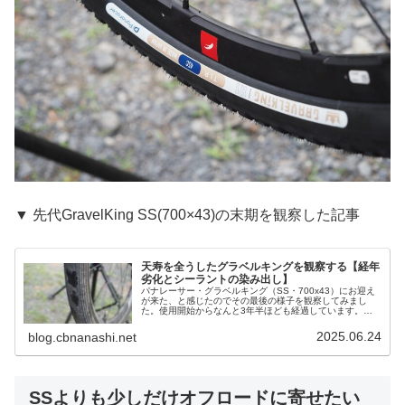
▼ 先代GravelKing SS(700×43)の末期を観察した記事
天寿を全うしたグラベルキングを観察する【経年
劣化とシーラントの染み出し】
パナレーサー・グラベルキング（SS・700x43）にお迎え
が来た、と感じたのでその最後の様子を観察してみまし
た。使用開始からなんと3年半ほども経過しています。正
確な総走行距離は記録していませんが、1万キロ以上は使
ったと思います。2週間ほど前...
2025.06.24
blog.cbnanashi.net
SSよりも少しだけオフロードに寄せたい