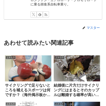
ロンプトン・エアロロード・クロモリロード
に乗る雑食系自転車乗り。
マスター
あわせて読みたい関連記事
よみもの
よみもの
サイクリングで足りないと
結婚後に片方だけサイクリ
ころを補えるスポーツは何
ングにはまるとそのカップ
ですか？（海外掲示板か
ルは離婚する確率が高い？
ら）
（海外掲示板から）
よみもの
よみもの