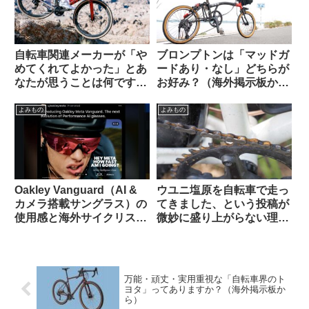
自転車関連メーカーが「や
ブロンプトンは「マッドガ
めてくれてよかった」とあ
ードあり・なし」どちらが
なたが思うことは何ですか
お好み？（海外掲示板か
（海外掲示板から）
ら）
よみもの
よみもの
Oakley Vanguard（AI &
ウユニ塩原を自転車で走っ
カメラ搭載サングラス）の
てきました、という投稿が
使用感と海外サイクリスト
微妙に盛り上がらない理由
の反応
とは（海外掲示板から）
万能・頑丈・実用重視な「自転車界のト
ヨタ」ってありますか？（海外掲示板か
ら）