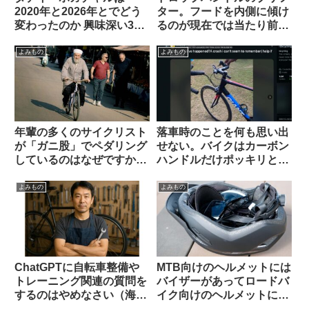
2020年と2026年とでどう
ター。フードを内側に傾け
変わったのか 興味深い3つ
るのが現在では当たり前？
の考察を読む（海外掲示板
（海外掲示板から）
から）
よみもの
よみもの
年輩の多くのサイクリスト
落車時のことを何も思い出
が「ガニ股」でペダリング
せない。バイクはカーボン
しているのはなぜですか
ハンドルだけポッキリと。
（海外掲示板から）
何が原因だったのでしょ
う？（海外掲示板から）
よみもの
よみもの
ChatGPTに自転車整備や
MTB向けのヘルメットには
トレーニング関連の質問を
バイザーがあってロードバ
するのはやめなさい（海外
イク向けのヘルメットにな
掲示板でのオピニオン観
いのは何故ですか（海外掲