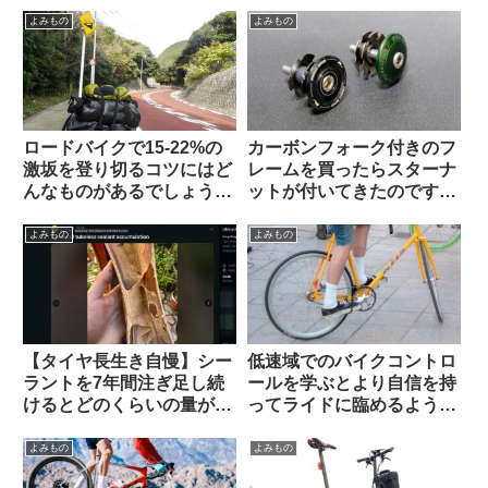
察）
示板から）
よみもの
よみもの
ロードバイクで15-22%の
カーボンフォーク付きのフ
激坂を登り切るコツにはど
レームを買ったらスターナ
んなものがあるでしょう
ットが付いてきたのですが
か？（海外掲示板から）
使っても良いのでしょうか
（海外掲示板から）
よみもの
よみもの
【タイヤ長生き自慢】シー
低速域でのバイクコントロ
ラントを7年間注ぎ足し続
ールを学ぶとより自信を持
けるとどのくらいの量が溜
ってライドに臨めるように
まるのか？（海外掲示板か
なる（海外掲示板より）
ら）
よみもの
よみもの