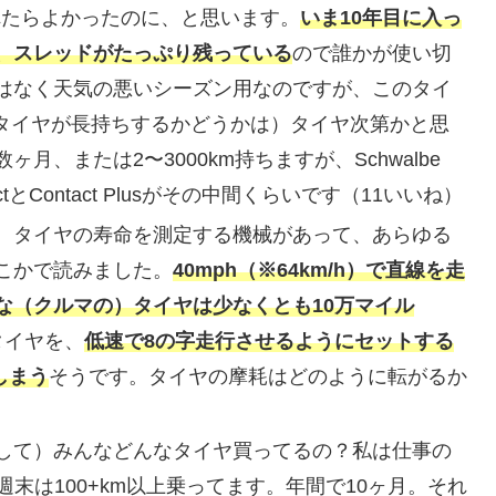
れたらよかったのに、と思います。
いま10年目に入っ
、スレッドがたっぷり残っている
ので誰かが使い切
はなく天気の悪いシーズン用なのですが、このタイ
（タイヤが長持ちするかどうかは）タイヤ次第かと思
、または2〜3000km持ちますが、Schwalbe
ctとContact Plusがその中間くらいです（11いいね）
、タイヤの寿命を測定する機械があって、あらゆる
こかで読みました。
40mph（※64km/h）で直線を走
な（クルマの）タイヤは少なくとも10万マイル
タイヤを、
低速で8の字走行させるようにセットする
しまう
そうです。タイヤの摩耗はどのように転がるか
して）みんなどんなタイヤ買ってるの？私は仕事の
週末は100+km以上乗ってます。年間で10ヶ月。それ