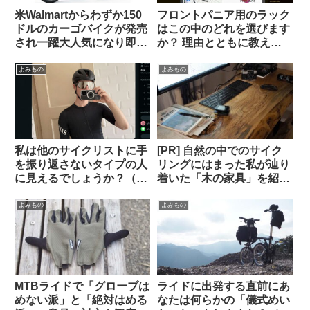
米Walmartからわずか150
フロントパニア用のラック
ドルのカーゴバイクが発売
はこの中のどれを選びます
され一躍大人気になり即日
か？ 理由とともに教えて
ソールドアウトに
ください（海外掲示板か
ら）
よみもの
よみもの
私は他のサイクリストに手
[PR] 自然の中でのサイク
を振り返さないタイプの人
リングにはまった私が辿り
に見えるでしょうか？（海
着いた「木の家具」を紹介
外掲示板から）
します【一枚板の机・読者
特典あり】
よみもの
よみもの
MTBライドで「グローブは
ライドに出発する直前にあ
めない派」と「絶対はめる
なたは何らかの「儀式めい