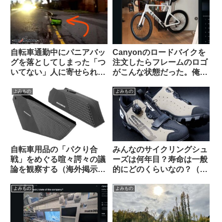
ヤ）【Tern Crest カスタマ
イズ】
自転車通勤中にパニアバッ
Canyonのロードバイクを
グを落としてしまった「つ
注文したらフレームのロゴ
いてない」人に寄せられた
がこんな状態だった。俺は
アドバイスに全俺が共感：
一体どうすれば…（海外掲
人間万事塞翁が馬
示板から）
よみもの
よみもの
自転車用品の「パクり合
みんなのサイクリングシュ
戦」をめぐる喧々諤々の議
ーズは何年目？寿命は一般
論を観察する（海外掲示板
的にどのくらいなの？（海
から）
外掲示板から）
よみもの
よみもの