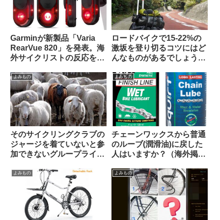
Garminが新製品「Varia
ロードバイクで15-22%の
RearVue 820」を発表。海
激坂を登り切るコツにはど
外サイクリストの反応を観
んなものがあるでしょう
察してみよう
か？（海外掲示板から）
よみもの
よみもの
そのサイクリングクラブの
チェーンワックスから普通
ジャージを着ていないと参
のルーブ(潤滑油)に戻した
加できないグループライド
人はいますか？（海外掲示
はあり？なし？（海外掲示
板から）
板から）
よみもの
よみもの