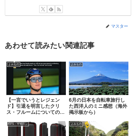
マスター
あわせて読みたい関連記事
よみもの
よみもの
【一言でいうとレジェン
6月の日本を自転車旅行し
ド】引退を明言したクリ
た西洋人のミニ感想（海外
ス・フルームについての海
掲示板から）
外掲示板での感想を観察す
る
GPS・サイコン
よみもの