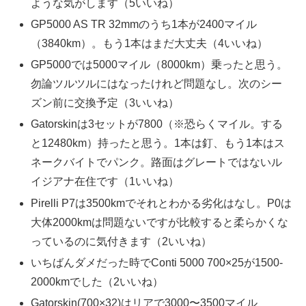
ような気がします（5いいね）
GP5000 AS TR 32mmのうち1本が2400マイル
（3840km）。もう1本はまだ大丈夫（4いいね）
GP5000では5000マイル（8000km）乗ったと思う。
勿論ツルツルにはなったけれど問題なし。次のシー
ズン前に交換予定（3いいね）
Gatorskinは3セットが7800（※恐らくマイル。する
と12480km）持ったと思う。1本は釘、もう1本はス
ネークバイトでパンク。路面はグレートではないル
イジアナ在住です（1いいね）
Pirelli P7は3500kmでそれとわかる劣化はなし。P0は
大体2000kmは問題ないですが比較すると柔らかくな
っているのに気付きます（2いいね）
いちばんダメだった時でConti 5000 700×25が1500-
2000kmでした（2いいね）
Gatorskin(700×32)はリアで3000〜3500マイル