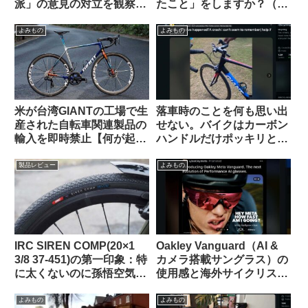
派」の意見の対立を観察す
たこと」をしますか？（海
る（海外掲示板から）
外掲示板から）
よみもの
よみもの
米が台湾GIANTの工場で生
落車時のことを何も思い出
産された自転車関連製品の
せない。バイクはカーボン
輸入を即時禁止【何が起こ
ハンドルだけポッキリと。
っているの？】
何が原因だったのでしょ
う？（海外掲示板から）
製品レビュー
よみもの
IRC SIREN COMP(20×1
Oakley Vanguard（AI &
3/8 37-451)の第一印象：特
カメラ搭載サングラス）の
に太くないのに孫悟空気分
使用感と海外サイクリスト
を味わえる上質な乗り心地
の反応
（ガチ競技用の高級タイ
よみもの
よみもの