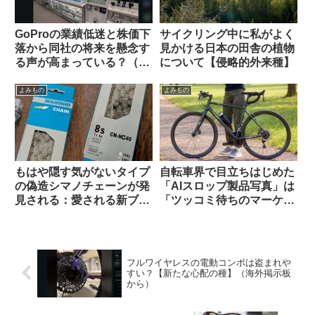
GoProの業績低迷と株価下
サイクリング中に私がよく
落から同社の将来を懸念す
見かける日本の田舎の植物
る声が高まっている？（海
について【侵略的外来種】
外掲示板から）
よみもの
よみもの
もはや隠す気がないタイプ
自転車界で目立ちはじめた
の偽造シマノチェーンが発
「AIスロップ製品写真」は
見される：愛される新ブラ
「ツッコミ待ちのマーケテ
ンド爆誕か
ィング手法」なのか【REI /
Van Rysel】
フルワイヤレスの電動コンポは盗まれや
すい？【新たな心配の種】（海外掲示板
から）