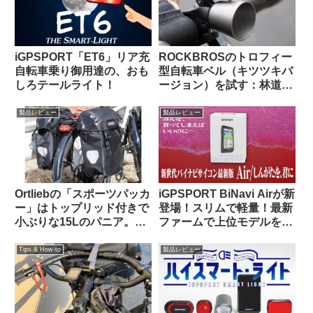
iGPSPORT「ET6」リア充
ROCKBROSのトロフィー
自転車乗り御用達の、おも
型自転車ベル（キツツキバ
しろテールライト！
ージョン）を試す：林道サ
イクリング中に熊とバッタ
リ出会わないために…
製品レビュー
製品レビュー
Ortliebの「スポーツパッカ
iGPSPORT BiNavi Airが新
ー」はトップリッド付きで
登場！スリムで軽量！最新
小ぶりな15Lのパニア。ど
ファームで上位モデルを下
んな特徴があり、どんな使
剋上！？
い方に向いている？
Tips & How-to
製品レビュー