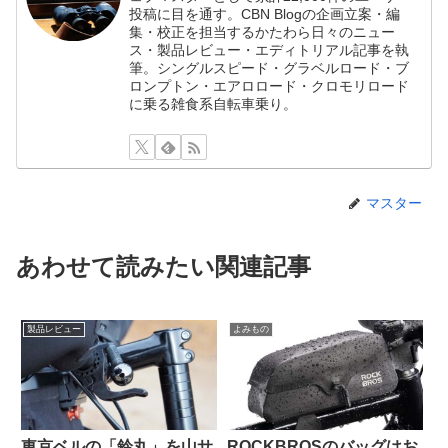
投稿に目を通す。CBN Blogの企画立案・編
集・校正を担当するかたわら日々のニュー
ス・製品レビュー・エディトリアル記事を執
筆。シングルスピード・グラベルロード・ブ
ロンプトン・エアロロード・クロモリロード
に乗る雑食系自転車乗り。
マスター
あわせて読みたい関連記事
製品レビュー
よみもの
東京ベルの「鈴丸」を山サ
ROCKBROSのバッグはお