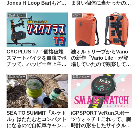
Jones H Loop Bar(もど
ま良い個体に当たったの
き) 私の中で勝利したの
か…
は…
製品レビュー
バッグ
CYCPLUS T7！価格破壊
独オルトリーブからVario
スマートバイクを自腹でポ
の新作「Vario Lite」が登
チッて、ハッピー至上主
場していたので観察してみ
義！
よう
製品レビュー
製品レビュー
SEA TO SUMMIT「X-ケト
iGPSPORT VeRunスポー
ル」はたたむとコンパクト
ツウォッチ！これって、腕
になるので自転車キャンツ
時計の形をしたサイクルコ
ーに持っていきやすいヤカ
ンピュータなのでは…？
ン