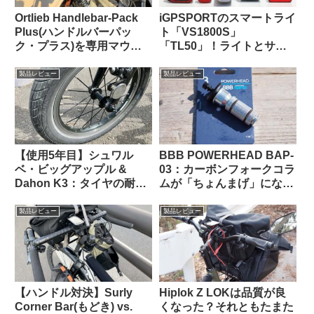
Ortlieb Handlebar-Pack
iGPSPORTのスマートライ
Plus(ハンドルバーパッ
ト「VS1800S」
ク・プラス)を専用マウン
「TL50」！ライトとサイ
トを使わずにフロントラッ
コンを丸ごとiGPSPORTで
クに置いてみた
揃えると、新しい扉が開く
製品レビュー
製品レビュー
かも！
【使用5年目】シュワル
BBB POWERHEAD BAP-
ベ・ビッグアップル &
03：カーボンフォークコラ
Dahon K3：タイヤの耐久
ムが「ちょんまげ」になっ
性とリムへの影響はどうで
てしまったので導入してみ
あったか
た【ロングタイプのプレッ
製品レビュー
製品レビュー
シャープラグ】
【ハンドル対決】Surly
Hiplok Z LOKは品質が良
Corner Bar(もどき) vs.
くなった？それともたまた