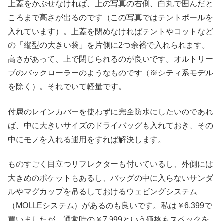
上蓋をかぶせなければ、上の写真の右側、白丸で囲んだと
ころまで高さが出るのです（この写真ではテントポールを
入れています）。上蓋を閉めなければテントやコットなど
の「縦型の大きい袋」を片側に2つ余裕で入れられます。
高さがあって、上で閉じられるのが良いです。オルトリー
ブのバックローラーのようなものです（※シティ系モデル
を除く）。それでいて軽量です。
付属のレインカバーを使わずに完全防水にしたいのであれ
ば、中に大きいサイズのドライバッグも入れておき、その
中にモノを入れる運用をすれば解決します。
ものすごく目立つリフレクターも付いているし、外側には
大きめのポケットもあるし、バッグの中に入らないサンダ
ルやマグカップを吊るしておけるウェビングシステム
（MOLLEシステム）があるのも良いです。私は￥6,399で
買いましたが、通常時の￥7,999という価格もスペックを