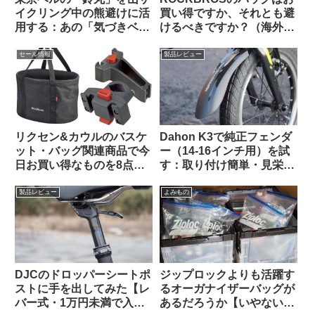
イクリング中の熊避けに活
買い得ですか、それとも避
用する：あの「気づきベ
けるべきですか？（海外掲
ル」を手元でオンオフでき
示板から）
るようにした感じで超便利
セール情報
製品レビュー
リクセン&カウルのバスケ
Dahon K3で純正フェンダ
ット・バッグ関連商品で今
ー（14-16インチ用）を試
日お買い得なものを8点ご
す：取り付け簡単・見栄え
紹介します
良し。ラックとの共存はで
きる？
製品レビュー
よみもの
DJCのドロッパーシートポ
ジップロックよりも活躍す
ストに手を出してみた【レ
るオーガナイザーバッグが
バー式・1万円未満で入門
あるだろうか【いやない・