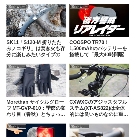
用としてはアリか】
海外掲示板から】
製品レビュー
製品レビュー
SK11「S120-M 折りたた
COOSPO TR70！
みノコギリ」は焚き火も存
1,500mAhのバッテリーを
分に楽しみたいタイプの自
搭載して「最大40時間駆
転車キャンツーに持ってい
動」を謳うリアビューレー
くと便利な時がある
ダーが爆誕！！【クーポン
製品レビュー
製品レビュー
あります】
Morethan サイクルグロー
CXWXCのアジャスタブル
ブ MT-GVP-010：季節の変
ステム(XT-AS822)は全体
わり目（春秋）とちょっと
的には良いものなのに重大
だけ寒い日に便利
な欠点がひとつあってとて
も惜しい
製品レビュー
製品レビュー