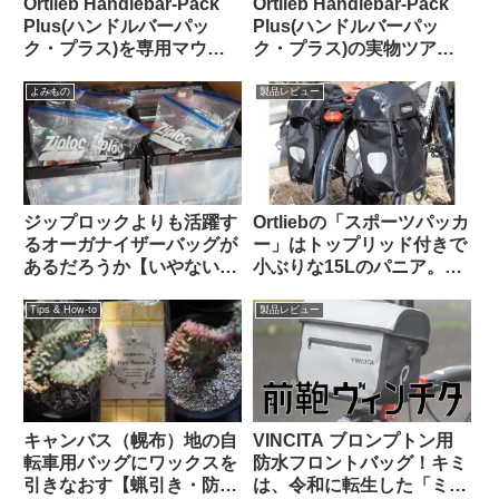
Ortlieb Handlebar-Pack
Ortlieb Handlebar-Pack
Plus(ハンドルバーパッ
Plus(ハンドルバーパッ
ク・プラス)を専用マウン
ク・プラス)の実物ツア
トを使わずにフロントラッ
ー：外観と仕様を観察して
クに置いてみた
みよう
よみもの
製品レビュー
ジップロックよりも活躍す
Ortliebの「スポーツパッカ
るオーガナイザーバッグが
ー」はトップリッド付きで
あるだろうか【いやない・
小ぶりな15Lのパニア。ど
海外掲示板から】
んな特徴があり、どんな使
い方に向いている？
Tips & How-to
製品レビュー
キャンバス（幌布）地の自
VINCITA ブロンプトン用
転車用バッグにワックスを
防水フロントバッグ！キミ
引きなおす【蝋引き・防水
は、令和に転生した「ミニ