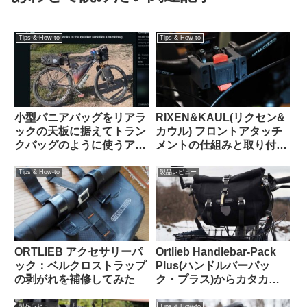
Tips & How-to
Tips & How-to
小型パニアバッグをリアラ
RIXEN&KAUL(リクセン&
ックの天板に据えてトラン
カウル) フロントアタッチ
クバッグのように使うアイ
メントの仕組みと取り付け
デアを発見（海外掲示板か
方法 KF852 KF810
ら）Ortlieb Gravel-Pack /
Tips & How-to
製品レビュー
Quick-Rack
ORTLIEB アクセサリーパ
Ortlieb Handlebar-Pack
ック：ベルクロストラップ
Plus(ハンドルバーパッ
の剥がれを補修してみた
ク・プラス)からカタカタ
という異音が聞こえる原因
はこれだった【豆感想】
製品レビュー
Tips & How-to