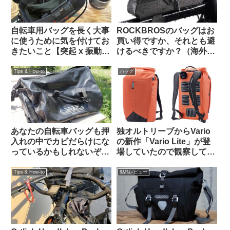
自転車用バッグを長く大事
ROCKBROSのバッグはお
に使うために気を付けてお
買い得ですか、それとも避
きたいこと【突起 x 振動
けるべきですか？（海外掲
＝】
示板から）
Tips & How-to
バッグ
あなたの自転車バッグも押
独オルトリーブからVario
入れの中でカビだらけにな
の新作「Vario Lite」が登
っているかもしれないぞ
場していたので観察してみ
【高温多湿な時期にこそや
よう
っておきたいメンテナン
Tips & How-to
製品レビュー
ス】