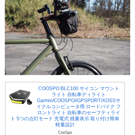
COOSPO BLC100 サイコン マウント
ライト 自転車ディライト
Garmin/COOSPO/iGPSPORT/XOSSサ
イクルコンピュータ用 ロードバイク フ
ロントライト 自転車のセーフティライ
ト 5つの点灯モード 充電式 残量表示 取り付け簡単
軽量設計
CooSpo