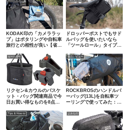
KODAK印の「カメララッ
ドロッパーポストでもサド
プ」はポタリングや自転車
ルバッグを使いたいなら
旅行との相性が良い【省ス
「ツールロール」タイプも
ペース・クッション・撥
検討してみよう
水】
セール情報
製品レビュー
リクセン&カウルのバスケ
ROCKBROSのハンドルバ
ット・バッグ関連商品で今
ーバッグ(13L)を自転車ツ
日お買い得なものを8点ご
ーリングで使ってみた：機
紹介します
能性合格・質感も高級感が
あり使っていて気持ちが良
Tips & How-to
よみもの
い