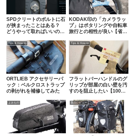
SPDクリートのボルトに石
KODAK印の「カメララッ
が挟まったことはある？
プ」はポタリングや自転車
どうやって取ればいいの？
旅行との相性が良い【省ス
（海外掲示板より）
ペース・クッション・撥
水】
Tips & How-to
Tips & How-to
ORTLIEB アクセサリーパ
フラットバーハンドルのグ
ック：ベルクロストラップ
リップが部屋の白い壁を汚
の剥がれを補修してみた
すのを阻止したい【100均
で解決】
よみもの
製品レビュー