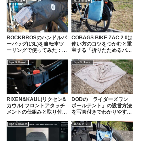
製品レビュー
製品レビュー
ROCKBROSのハンドルバ
COBAGS BIKE ZAC 2.0は
ーバッグ(13L)を自転車ツ
使い方のコツをつかむと重
ーリングで使ってみた：機
宝する「折りたためるパニ
能性合格・質感も高級感が
アバッグ」【買い出し・キ
あり使っていて気持ちが良
ャンプ・輪行でも】
Tips & How-to
Tips & How-to
い
RIXEN&KAUL(リクセン&
DODの「ライダーズワン
カウル) フロントアタッチ
ポールテント」の設営方法
メントの仕組みと取り付け
を写真付きでわかりやすく
方法 KF852 KF810
解説します
Tips & How-to
製品レビュー