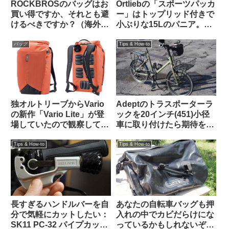
ROCKBROSのバッグはお
Ortliebの「スポーツパッカ
買い得ですか、それとも避
ー」はトップリッド付きで
けるべきですか？（海外掲
小ぶりな15Lのパニア。ど
示板から）
んな特徴があり、どんな使
い方に向いている？
バッグ
Tips & How-to
独オルトリーブからVario
Adeptのトラスポーターラ
の新作「Vario Lite」が登
ックを20インチ(451)小径
場していたので観察してみ
車に取り付けたら期待を超
よう
える仕上がりになった
【Tern Crest カスタム】
Tips & How-to
Tips & How-to
長すぎるハンドルバーを自
あなたの自転車バッグも押
分で気軽にカットしたい：
入れの中でカビだらけにな
SK11 PC-32 パイプカッタ
っているかもしれないぞ