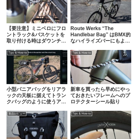
【要注意】ミニベロにフロ
Route Werks “The
ントラック&バスケットを
Handlebar Bag” はBMX的
取り付ける時はダウンチュ
なハイライズバーにもよく
ーブと干渉しないかハンド
似合うことに気が付いた
ルを切って確認すべし
【Tern CRESTで使う】
Tips & How-to
Tips & How-to
小型パニアバッグをリアラ
新車を買ったら早めにやっ
ックの天板に据えてトラン
ておきたいフレームへのプ
クバッグのように使うアイ
ロテクターシール貼り
デアを発見（海外掲示板か
ら）Ortlieb Gravel-Pack /
製品レビュー
Tips & How-to
Quick-Rack