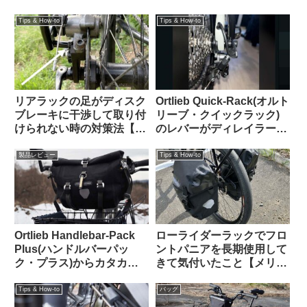
ーがおすすめ 【Tern Crest
【高温多湿な時期にこそや
カスタム】
っておきたいメンテナン
Tips & How-to
Tips & How-to
ス】
リアラックの足がディスク
Ortlieb Quick-Rack(オルト
ブレーキに干渉して取り付
リーブ・クイックラック)
けられない時の対策法【大
のレバーがディレイラーの
体なんとかなる】
ケーブル調整バレルと干渉
する時の解決法
製品レビュー
Tips & How-to
Ortlieb Handlebar-Pack
ローライダーラックでフロ
Plus(ハンドルバーパッ
ントパニアを長期使用して
ク・プラス)からカタカタ
きて気付いたこと【メリッ
という異音が聞こえる原因
トとデメリット】
はこれだった【豆感想】
Tips & How-to
バッグ