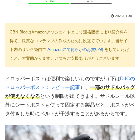
LINE
コピー
2026.01.30
CBN BlogはAmazonアソシエイトとして適格販売により紹介料を
得て、良質なコンテンツの作成のために役立てています。当サイ
ト内のリンク経由で
Amazonにて何らかのお買い物
をしていただ
くと、大変助かります。いつもご支援ありがとうございます
ドロッパーポストは便利で楽しいものですが（下は
DJCの
ドロッパーポスト：レビュー記事
）、
一部のサドルバッグ
が使えなくなる
という制限が出てきます。サドルレール以
外にシートポストも使って固定する製品だと、ポストがベ
タ付きした時にベルトが干渉することがあるからです。