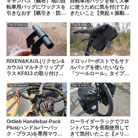
キャンバス（幌布）地の自
自転車用バッグを長く大事
転車用バッグにワックスを
に使うために気を付けてお
引きなおす【蝋引き・防水
きたいこと【突起 x 振動
加工】
＝】
Tips & How-to
Tips & How-to
RIXEN&KAUL(リクセン&
ドロッパーポストでもサド
カウル) マルチクリッププ
ルバッグを使いたいなら
ラス KF813 の取り付け方
「ツールロール」タイプも
法【ツメは折る？折らな
検討してみよう
い？】
Tips & How-to
Tips & How-to
Ortlieb Handlebar-Pack
ローライダーラックでフロ
Plus(ハンドルバーパッ
ントパニアを長期使用して
ク・プラス)を専用マウン
きて気付いたこと【メリッ