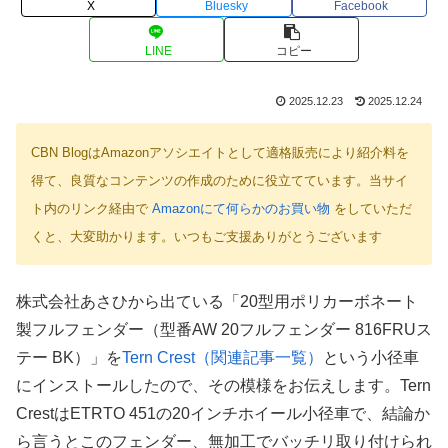
X
Bluesky
Facebook
LINE
コピー
2025.12.23
2025.12.24
CBN BlogはAmazonアソシエイトとして適格販売により紹介料を
得て、良質なコンテンツの作成のために役立てています。当サイ
ト内のリンク経由で
Amazonにて何らかのお買い物
をしていただ
くと、大変助かります。いつもご支援ありがとうございます
株式会社あさひから出ている「20型用ポリカーボネート
製フルフェンダー（型番AW 20フルフェンダー 816FRUス
テー BK）」を
Tern Crest（関連記事一覧）
という小径車
にインストールしたので、その模様をお伝えします。Tern
CrestはETRTO 451の20インチホイール小径車で、結論か
ら言うとこのフェンダー、無加工でバッチリ取り付けられ