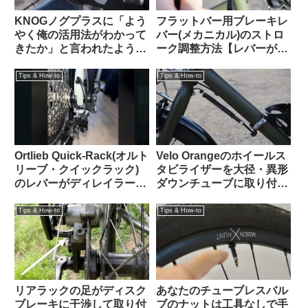
KNOGノグプラスに「よう
フラットバー用ブレーキレ
やく俺の活用法がわかって
バー(メカニカル)のストロ
きたか」と言われたような
ーク調整方法【レバーが遠
気がした：オルトリーブの
い！リーチアジャスト】
ハンドルバーパックとの相
Tips & How-to
Tips & How-to
性良し
Ortlieb Quick-Rack(オルト
Velo Orangeのホイールス
リーブ・クイックラック)
タビライザーを大径・異形
のレバーがディレイラーの
ダウンチューブに取り付け
ケーブル調整バレルと干渉
る【ホームセンター入手の
する時の解決法
金物を使ってDIY】
Tips & How-to
Tips & How-to
リアラックの足がディスク
あなたのチューブレスバル
ブレーキに干渉して取り付
ブのナットは工具なしで手