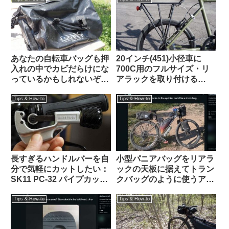
あなたの自転車バッグも押
20インチ(451)小径車に
入れの中でカビだらけにな
700C用のフルサイズ・リ
っているかもしれないぞ
アラックを取り付ける
【高温多湿な時期にこそや
【Tern Crest / Topeak
っておきたいメンテナン
Explorer Tubular Rack】
Tips & How-to
Tips & How-to
ス】
長すぎるハンドルバーを自
小型パニアバッグをリアラ
分で気軽にカットしたい：
ックの天板に据えてトラン
SK11 PC-32 パイプカッタ
クバッグのように使うアイ
ーがおすすめ 【Tern Crest
デアを発見（海外掲示板か
カスタム】
ら）Ortlieb Gravel-Pack /
Tips & How-to
Tips & How-to
Quick-Rack