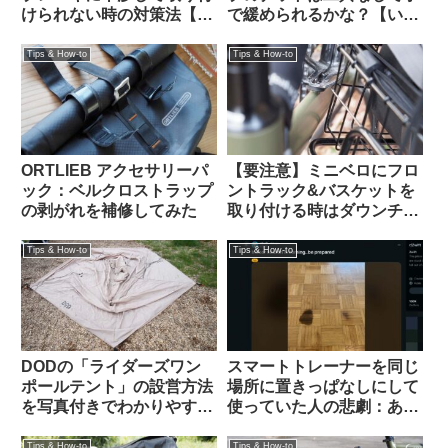
けられない時の対策法【大
で緩められるかな？【いま
体なんとかなる】
調べよう】
Tips & How-to
Tips & How-to
ORTLIEB アクセサリーパ
【要注意】ミニベロにフロ
ック：ベルクロストラップ
ントラック&バスケットを
の剥がれを補修してみた
取り付ける時はダウンチュ
ーブと干渉しないかハンド
ルを切って確認すべし
Tips & How-to
Tips & How-to
DODの「ライダーズワン
スマートトレーナーを同じ
ポールテント」の設営方法
場所に置きっぱなしにして
を写真付きでわかりやすく
使っていた人の悲劇：あな
解説します
たの家は大丈夫？（海外掲
示板から）
Tips & How-to
Tips & How-to