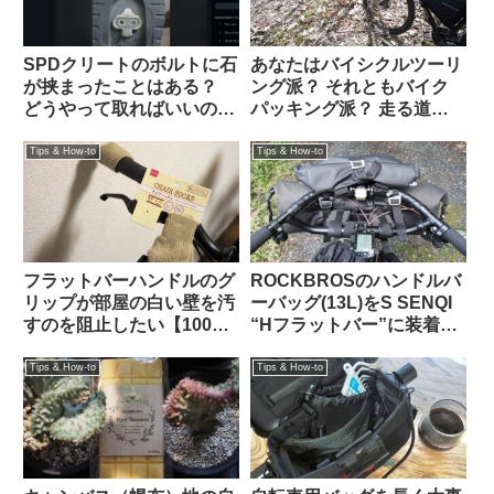
SPDクリートのボルトに石
あなたはバイシクルツーリ
が挟まったことはある？
ング派？ それともバイク
どうやって取ればいいの？
パッキング派？ 走る道の
（海外掲示板より）
タイプから自分に合った装
備を考える
Tips & How-to
Tips & How-to
フラットバーハンドルのグ
ROCKBROSのハンドルバ
リップが部屋の白い壁を汚
ーバッグ(13L)をS SENQI
すのを阻止したい【100均
“Hフラットバー”に装着す
で解決】
る【JONES H BAR +
ORTLIEB HANDLEBAR
Tips & How-to
Tips & How-to
PACK 下位互換】