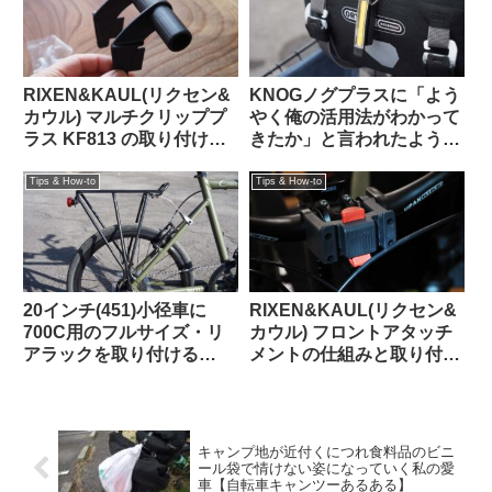
RIXEN&KAUL(リクセン&
KNOGノグプラスに「よう
カウル) マルチクリッププ
やく俺の活用法がわかって
ラス KF813 の取り付け方
きたか」と言われたような
法【ツメは折る？折らな
気がした：オルトリーブの
い？】
ハンドルバーパックとの相
Tips & How-to
Tips & How-to
性良し
20インチ(451)小径車に
RIXEN&KAUL(リクセン&
700C用のフルサイズ・リ
カウル) フロントアタッチ
アラックを取り付ける
メントの仕組みと取り付け
【Tern Crest / Topeak
方法 KF852 KF810
Explorer Tubular Rack】
キャンプ地が近付くにつれ食料品のビニ
ール袋で情けない姿になっていく私の愛
車【自転車キャンツーあるある】