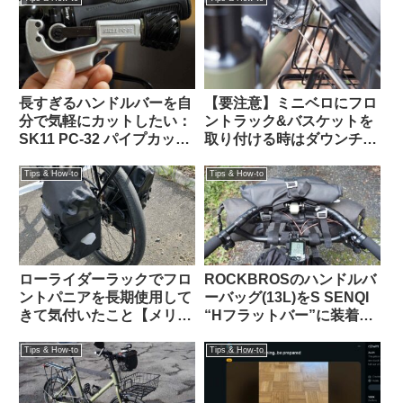
ス】
長すぎるハンドルバーを自
【要注意】ミニベロにフロ
分で気軽にカットしたい：
ントラック&バスケットを
SK11 PC-32 パイプカッタ
取り付ける時はダウンチュ
ーがおすすめ 【Tern Crest
ーブと干渉しないかハンド
カスタム】
ルを切って確認すべし
Tips & How-to
Tips & How-to
ローライダーラックでフロ
ROCKBROSのハンドルバ
ントパニアを長期使用して
ーバッグ(13L)をS SENQI
きて気付いたこと【メリッ
“Hフラットバー”に装着す
トとデメリット】
る【JONES H BAR +
ORTLIEB HANDLEBAR
Tips & How-to
Tips & How-to
PACK 下位互換】