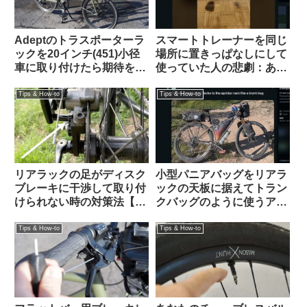
Adeptのトラスポーターラ
スマートトレーナーを同じ
ックを20インチ(451)小径
場所に置きっぱなしにして
車に取り付けたら期待を超
使っていた人の悲劇：あな
える仕上がりになった
たの家は大丈夫？（海外掲
【Tern Crest カスタム】
示板から）
Tips & How-to
Tips & How-to
リアラックの足がディスク
小型パニアバッグをリアラ
ブレーキに干渉して取り付
ックの天板に据えてトラン
けられない時の対策法【大
クバッグのように使うアイ
体なんとかなる】
デアを発見（海外掲示板か
ら）Ortlieb Gravel-Pack /
Tips & How-to
Tips & How-to
Quick-Rack