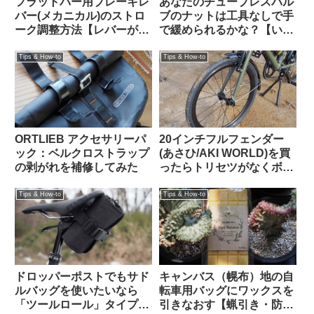
フラットバー用ブレーキレ
あなたのチューブレスバル
バー(メカニカル)のストロ
ブのナットは工具なしで手
ーク調整方法【レバーが遠
で緩められるかな？【いま
い！リーチアジャスト】
調べよう】
Tips & How-to
Tips & How-to
ORTLIEB アクセサリーパ
20インチフルフェンダー
ック：ベルクロストラップ
(あさひ/AKI WORLD)を買
の剥がれを補修してみた
ったらトリセツがなくボル
トも足りない「自分で適当
にやれ」なプロ仕様製品だ
Tips & How-to
Tips & How-to
ったけれど意外に装着簡単
でTern Crestと相性も抜群
でした
ドロッパーポストでもサド
キャンバス（幌布）地の自
ルバッグを使いたいなら
転車用バッグにワックスを
「ツールロール」タイプも
引きなおす【蝋引き・防水