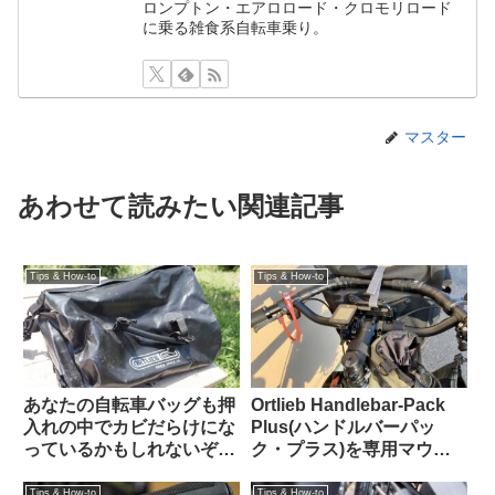
ロンプトン・エアロロード・クロモリロード
に乗る雑食系自転車乗り。
マスター
あわせて読みたい関連記事
Tips & How-to
Tips & How-to
あなたの自転車バッグも押
Ortlieb Handlebar-Pack
入れの中でカビだらけにな
Plus(ハンドルバーパッ
っているかもしれないぞ
ク・プラス)を専用マウン
【高温多湿な時期にこそや
トを使わずにフロントラッ
っておきたいメンテナン
クに置いてみた
Tips & How-to
Tips & How-to