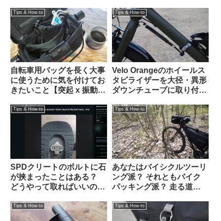
検討してみよう
加工】
Tips & How-to
Tips & How-to
自転車用バッグを長く大事
Velo Orangeのホイールス
に使うために気を付けてお
タビライザーを大径・異形
きたいこと【突起 x 振動
ダウンチューブに取り付け
＝】
る【ホームセンター入手の
金物を使ってDIY】
Tips & How-to
Tips & How-to
SPDクリートのボルトに石
あなたはバイシクルツーリ
が挟まったことはある？
ング派？ それともバイク
どうやって取ればいいの？
パッキング派？ 走る道の
（海外掲示板より）
タイプから自分に合った装
備を考える
Tips & How-to
Tips & How-to