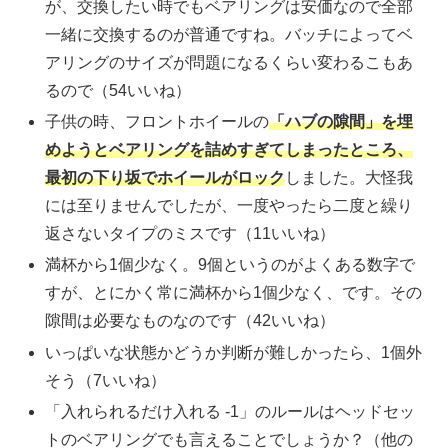
が、交換したい時でもベアリングは安価なので全部
一緒に交換するのが普通ですね。バッチによってベ
アリングのサイズが問題になるくらい変わるこもあ
るので（54いいね）
子供の時、フロントホイールの
「ハブの隙間」を埋
めようとベアリングを詰めすぎてしまったところ、
最初の下り坂でホイールがロック
しました。大怪我
には至りませんでしたが、一度やったら二度と繰り
返さないタイプのミスです（11いいね）
満杯から1個少なく。9個というのがよくある数字で
すが、とにかく常に満杯から1個少なく、です。その
隙間は必要なものなのです（42いいね）
いっぱいな状態かどうか判断が難しかったら、1個外
そう（7いいね）
「入れられるだけ入れる -1」のルールはヘッドセッ
トのベアリングでも言えることでしょうか？（他の