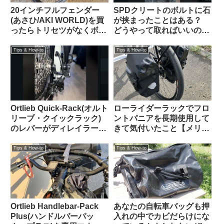
20インチフルフェンダー
SPDクリートのボルトに石
(あさひ/AKI WORLD)を買
が挟まったことはある？
ったらトリセツがなくボル
どうやって取ればいいの？
トも足りない「自分で適当
（海外掲示板より）
にやれ」なプロ仕様製品だ
Tips & How-to
Tips & How-to
ったけれど意外に装着簡単
でTern Crestと相性も抜群
でした
Ortlieb Quick-Rack(オルト
ローライダーラックでフロ
リーブ・クイックラック)
ントパニアを長期使用して
のレバーがディレイラーの
きて気付いたこと【メリッ
ケーブル調整バレルと干渉
トとデメリット】
する時の解決法
Tips & How-to
Tips & How-to
Ortlieb Handlebar-Pack
あなたの自転車バッグも押
Plus(ハンドルバーパッ
入れの中でカビだらけにな