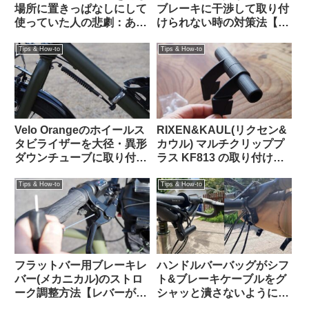
場所に置きっぱなしにして
ブレーキに干渉して取り付
使っていた人の悲劇：あな
けられない時の対策法【大
たの家は大丈夫？（海外掲
体なんとかなる】
示板から）
Tips & How-to
Tips & How-to
Velo Orangeのホイールス
RIXEN&KAUL(リクセン&
タビライザーを大径・異形
カウル) マルチクリッププ
ダウンチューブに取り付け
ラス KF813 の取り付け方
る【ホームセンター入手の
法【ツメは折る？折らな
金物を使ってDIY】
い？】
Tips & How-to
Tips & How-to
フラットバー用ブレーキレ
ハンドルバーバッグがシフ
バー(メカニカル)のストロ
ト&ブレーキケーブルをグ
ーク調整方法【レバーが遠
シャッと潰さないようにす
い！リーチアジャスト】
るための賢いハック（海外