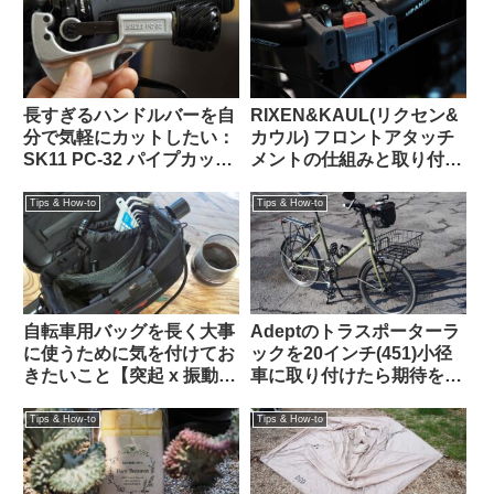
Quick-Rack
PACK 下位互換】
長すぎるハンドルバーを自
RIXEN&KAUL(リクセン&
分で気軽にカットしたい：
カウル) フロントアタッチ
SK11 PC-32 パイプカッタ
メントの仕組みと取り付け
ーがおすすめ 【Tern Crest
方法 KF852 KF810
カスタム】
Tips & How-to
Tips & How-to
自転車用バッグを長く大事
Adeptのトラスポーターラ
に使うために気を付けてお
ックを20インチ(451)小径
きたいこと【突起 x 振動
車に取り付けたら期待を超
＝】
える仕上がりになった
【Tern Crest カスタム】
Tips & How-to
Tips & How-to