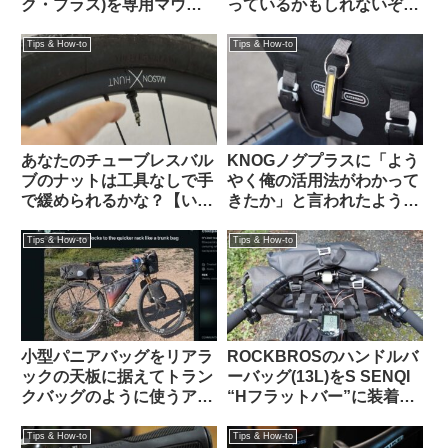
ク・プラス)を専用マウン
っているかもしれないぞ
トを使わずにフロントラッ
【高温多湿な時期にこそや
クに置いてみた
っておきたいメンテナン
Tips & How-to
Tips & How-to
ス】
あなたのチューブレスバル
KNOGノグプラスに「よう
ブのナットは工具なしで手
やく俺の活用法がわかって
で緩められるかな？【いま
きたか」と言われたような
調べよう】
気がした：オルトリーブの
ハンドルバーパックとの相
Tips & How-to
Tips & How-to
性良し
小型パニアバッグをリアラ
ROCKBROSのハンドルバ
ックの天板に据えてトラン
ーバッグ(13L)をS SENQI
クバッグのように使うアイ
“Hフラットバー”に装着す
デアを発見（海外掲示板か
る【JONES H BAR +
ら）Ortlieb Gravel-Pack /
ORTLIEB HANDLEBAR
Tips & How-to
Tips & How-to