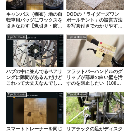
キャンバス（幌布）地の自
DODの「ライダーズワン
転車用バッグにワックスを
ポールテント」の設営方法
引きなおす【蝋引き・防水
を写真付きでわかりやすく
加工】
解説します
Tips & How-to
Tips & How-to
ハブの中に並んでるベアリ
フラットバーハンドルのグ
ングに隙間があるんだけど
リップが部屋の白い壁を汚
これって大丈夫なんでしょ
すのを阻止したい【100均
うか？（海外掲示板から）
で解決】
Tips & How-to
Tips & How-to
スマートトレーナーを同じ
リアラックの足がディスク