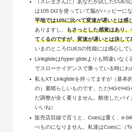
（スレ主さんに）あなたが試したCUES
は105 Di2を使っていて脳がハッピー
平地では105に比べて変速が遅いとは感
ありますし、
もさっとした感覚はあり、
てくるのですが、変速が遅いとは決して
いまのところCUESの性能には感心して
Linkglideはhyper glideより
でスローケイデンスで乗っている時にわ
私もXT Linkglideを持ってますが
の）素晴らしいものです、ただHGやHG+
だ調整が全く要りません。酷使したバイ
いいね）
販売店目線で言うと、Cuesは重く、e-bi
べものになりません。私達はCuesに（Ti