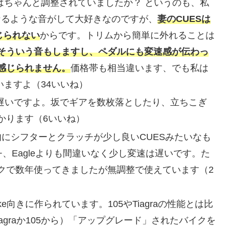
はちゃんと調整されていましたか？ というのも、私
になるような音がして大好きなのですが、
妻のCUESは
じられない
からです。トリムから簡単に外れることは
そういう音もしますし、ペダルにも変速感が伝わっ
感じられません。
価格帯も相当違います、でも私は
いますよ（34いいね）
も間違いなく遅いですよ。坂でギアを数枚落としたり、立ちこぎ
かります（6いいね）
（基本的にシフターとクラッチが少し良いCUESみたいなも
、Eagleよりも間違いなく少し変速は遅いです。た
クで数年使ってきましたが無調整で使えています（2
ke向きに作られています。105やTiagraの性能とは比
agraか105から）「アップグレード」されたバイクを