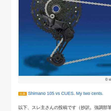
© s
Shimano 105 vs CUES. My two cents.
出典
以下、スレ主さんの投稿です（抄訳。強調部