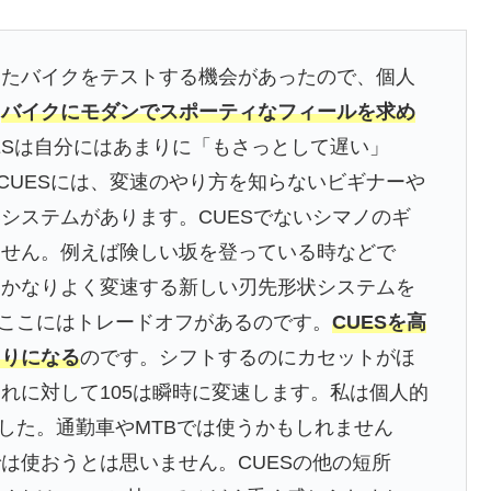
通ったバイクをテストする機会があったので、個人
。
バイクにモダンでスポーティなフィールを求め
 CUESは自分にはあまりに「もさっとして遅い」
れました。CUESには、変速のやり方を知らないビギナーや
システムがあります。CUESでないシマノのギ
ません。例えば険しい坂を登っている時などで
もかなりよく変速する新しい刃先形状システムを
、ここにはトレードオフがあるのです。
CUESを高
くりになる
のです。シフトするのにカセットがほ
れに対して105は瞬時に変速します。私は個人的
でした。通勤車やMTBでは使うかもしれません
は使おうとは思いません。CUESの他の短所