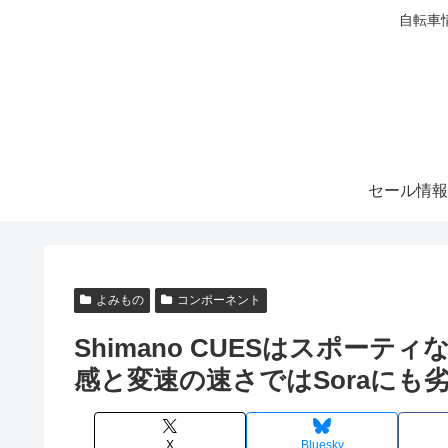
自転車
セール情報
よみもの
コンポーネント
Shimano CUESはスポー
感と変速の速さではSoraにも
X
Bluesky