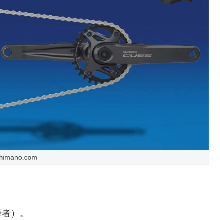
himano.com
筆者）。